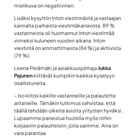
mielikuva on negatiivinen.
Lisäksi kysyttiin Inton viestinnästä ja vastaajan
kannalta parhaista viestintäkanavista. 89 %
vastanneista oli huomannut Inton viestintää
viimeksi kuluneen vuoden aikana. Inton
viestintä on ammattimaista (84 %) ja aktiivista
(79 %).
Leena Perämäki ja asiakkuusjohtaja
Jukka
Pajunen
kiittävät kumpikin kaikkia kyselyyn
osallistuneita.
– Iso kiitos kaikille vastanneille ja palautetta
antaneille. Tämäkin tutkimus vahvistaa, että
täällä tehdään oikeita asioita yritysten hyväksi.
Lupaamme paneutua huolella myös niihin
korjaaviin palautteisiin, joita saimme. Aina on
vara parantaa.