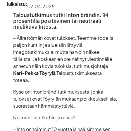
Julkaistu:
07.04.2025
Taloustutkimus tutki Inton brändin. 94
prosentilla positiivinen tai neutraali
mielikuva Intosta.
– Äärettömän kovat tulokset. Teemme todella
paljon kuntiin ja alueisiin liittyviä
imagotutkimuksia, mutta harvoin näkee
tällaista. Ja koskaan en ole nähnyt viestinnälle
annetun näin kovia tuloksia, tutkimusjohtaja
Kari-Pekka Töyrylä
Taloustutkimuksesta
toteaa.
Kyse on Inton bränditutkimuksesta, jonka
tulokset ovat Töyrylän mukaan poikkeuksellisia,
suorastaan hämmästyttäviä.
No mitäpä tutkittiin ja miksi?
– Into on toiminut 10 vuotta ja halusimme sen