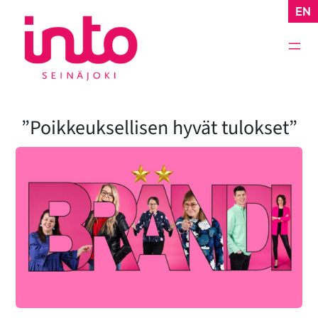
Siirry
EN
sisältöön
”Poikkeuksellisen hyvät tulokset”