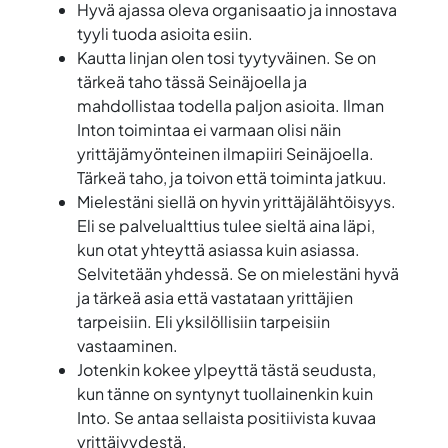
Hyvä ajassa oleva organisaatio ja innostava
tyyli tuoda asioita esiin.
Kautta linjan olen tosi tyytyväinen. Se on
tärkeä taho tässä Seinäjoella ja
mahdollistaa todella paljon asioita. Ilman
Inton toimintaa ei varmaan olisi näin
yrittäjämyönteinen ilmapiiri Seinäjoella.
Tärkeä taho, ja toivon että toiminta jatkuu.
Mielestäni siellä on hyvin yrittäjälähtöisyys.
Eli se palvelualttius tulee sieltä aina läpi,
kun otat yhteyttä asiassa kuin asiassa.
Selvitetään yhdessä. Se on mielestäni hyvä
ja tärkeä asia että vastataan yrittäjien
tarpeisiin. Eli yksilöllisiin tarpeisiin
vastaaminen.
Jotenkin kokee ylpeyttä tästä seudusta,
kun tänne on syntynyt tuollainenkin kuin
Into. Se antaa sellaista positiivista kuvaa
yrittäjyydestä.