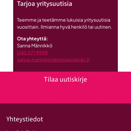
Tarjoa yritysuutisia
Teemme ja teetämme lukuisia yritysuutisia
vuosittain. Ilmianna hyvä henkilö tai uutinen.
Ota yhteyttä:
Sanna Männikkö
040 571 9998
sanna.mannikko@intoseinajoki.fi
Tilaa uutiskirje
Klikkaa tästä uutiskirjeen tilaukseen
Yhteystiedot