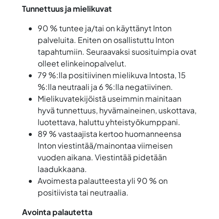
Tunnettuus ja mielikuvat
90 % tuntee ja/tai on käyttänyt Inton
palveluita. Eniten on osallistuttu Inton
tapahtumiin. Seuraavaksi suosituimpia ovat
olleet elinkeinopalvelut.
79 %:lla positiivinen mielikuva Intosta, 15
%:lla neutraali ja 6 %:lla negatiivinen.
Mielikuvatekijöistä useimmin mainitaan
hyvä tunnettuus, hyvämaineinen, uskottava,
luotettava, haluttu yhteistyökumppani.
89 % vastaajista kertoo huomanneensa
Inton viestintää/mainontaa viimeisen
vuoden aikana. Viestintää pidetään
laadukkaana.
Avoimesta palautteesta yli 90 % on
positiivista tai neutraalia.
Avointa palautetta