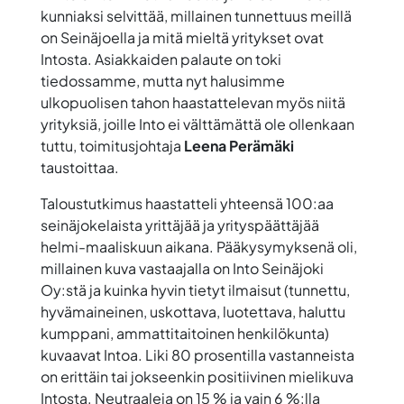
kunniaksi selvittää, millainen tunnettuus meillä
on Seinäjoella ja mitä mieltä yritykset ovat
Intosta. Asiakkaiden palaute on toki
tiedossamme, mutta nyt halusimme
ulkopuolisen tahon haastattelevan myös niitä
yrityksiä, joille Into ei välttämättä ole ollenkaan
tuttu, toimitusjohtaja
Leena Perämäki
taustoittaa.
Taloustutkimus haastatteli yhteensä 100:aa
seinäjokelaista yrittäjää ja yrityspäättäjää
helmi-maaliskuun aikana. Pääkysymyksenä oli,
millainen kuva vastaajalla on Into Seinäjoki
Oy:stä ja kuinka hyvin tietyt ilmaisut (tunnettu,
hyvämaineinen, uskottava, luotettava, haluttu
kumppani, ammattitaitoinen henkilökunta)
kuvaavat Intoa. Liki 80 prosentilla vastanneista
on erittäin tai jokseenkin positiivinen mielikuva
Intosta. Neutraaleja on 15 % ja vain 6 %:lla