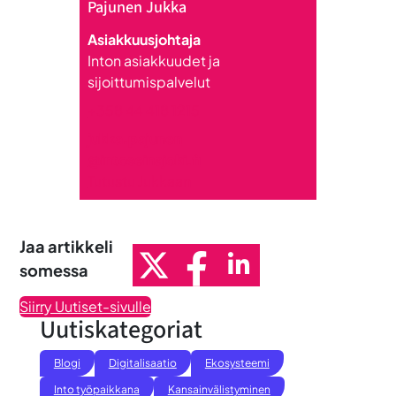
Pajunen Jukka
Asiakkuusjohtaja
Inton asiakkuudet ja
sijoittumispalvelut
+358 44 418 1215
jukka.pajunen
@intoseinajoki.fi
Tutustu Jukkaan
Jaa artikkeli
somessa
Siirry Uutiset-sivulle
Uutiskategoriat
Blogi
Digitalisaatio
Ekosysteemi
Into työpaikkana
Kansainvälistyminen