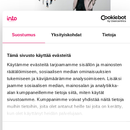
Into valmiina
auttamaan myös sinun
yritystäsi
Suostumus
Yksityiskohdat
Tietoja
Olemme vuosittain yhteydessä
Tämä sivusto käyttää evästeitä
satoihin yrityksiin omalla
Käytämme evästeitä tarjoamamme sisällön ja mainosten
alueellamme ja muualla Suomessa.
räätälöimiseen, sosiaalisen median ominaisuuksien
Me tiedämme, mitä yrityksen
tukemiseen ja kävijämäärämme analysoimiseen. Lisäksi
perustaminen, kasvattaminen tai
jaamme sosiaalisen median, mainosalan ja analytiikka-
sijoittuminen uudelle
alan kumppaneillemme tietoja siitä, miten käytät
paikkakunnalle tarkoittaa ja mitä
sivustoamme. Kumppanimme voivat yhdistää näitä tietoja
kaikkea pitää ottaa huomioon.
muihin tietoihin, joita olet antanut heille tai joita on kerätty,
kun olet käyttänyt heidän palvelujaan.
Valitessasi Seinäjoen saavut
kaupunkiin, jonka visiona on olla – ei
Tietosuojaseloste >
enempää eikä vähempää kuin –
Suostumuksen