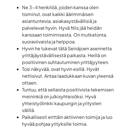
Ne 3-4 henkilöä, joiden kanssa olen
toiminut, ovat kaikki äärimmäisen
asiantuntevia, asiakasystävällisiä ja
palvelevat hyvin. Hyvä fiilis jää heidän
kanssaan toimimisesta. On mutkatonta,
suoraviivaista ja helppoa.
Hyvin he tukevat tätä Seinäjoen asennetta
yrittäjäystävällisestä paikasta. Heillä on
positiivinen suhtautuminen yrittäjyyteen.
Tosi näkyvää, ovat hyvin esillä. Hyvät
nettisivut. Antaa laadukkaan kuvan yleensä
ottaen.
Tuntuu, että sellaista positiivista tekemisen
meininkiä on julkisyhteisöksi. Hyvä
yhteistyölinkki kaupungin ja yritysten
välillä.
Paikallisesti erittäin aktiivinen toimija ja luo
hyvää pohjaa yrityksille toimia.