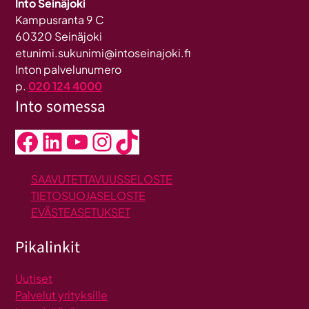
Into Seinäjoki
Kampusranta 9 C
60320 Seinäjoki
etunimi.sukunimi@intoseinajoki.fi
Inton palvelunumero
p.
020 124 4000
Into somessa
Facebook
LinkedIn
YouTube
Instagram
TikTok
SAAVUTETTAVUUSSELOSTE
TIETOSUOJASELOSTE
EVÄSTEASETUKSET
Pikalinkit
Uutiset
Palvelut yrityksille