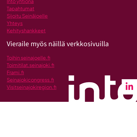
Into yhtiönä
Tapahtumat
Sijoitu Seinäjoelle
Yhteys
Kehityshankkeet
Vieraile myös näillä verkkosivuilla
Toihin seinajoelle.fi
Toimitilat.seinajoki.fi
Frami.fi
Seinajokicongress.fi
Visitseinajokiregion.fi