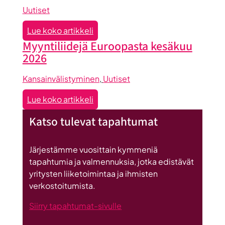
Uutiset
:
Lue koko artikkeli
Seinäjoen
Myyntiliidejä Euroopasta kesäkuu
datakeskus
2026
on
Britannnian
Kansainvälistyminen
, 
Uutiset
suurin
:
Lue koko artikkeli
investointi
Myyntiliidejä
Suomeen
Katso tulevat tapahtumat
Euroopasta
kesäkuu
2026
Järjestämme vuosittain kymmeniä
tapahtumia ja valmennuksia, jotka edistävät
yritysten liiketoimintaa ja ihmisten
verkostoitumista.
Siirry tapahtumat-sivulle