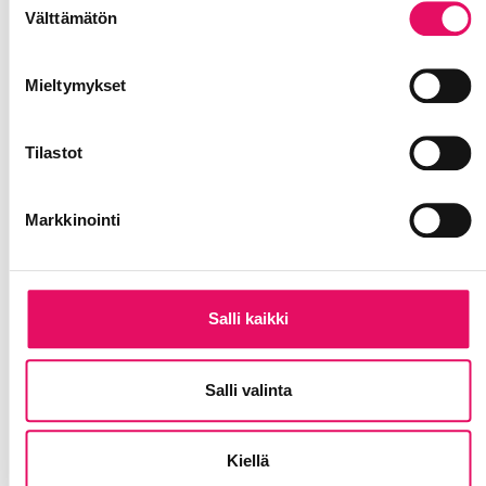
maailman kannustavin
Välttämätön
valinta
yrityskaupunki.
Mieltymykset
Lue lisää
sijoittumispalveluistamme ja ota
yhteyttä >>
Tilastot
Lue lisää, miksi Seinäjoki on hyvä
paikka myös sinun yrityksellesi >>
Markkinointi
Kiinnostuitko Seinäjoesta? Ota
yhteyttä:
Salli kaikki
Salli valinta
Kiellä