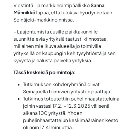
Viestintä- ja markkinointipäällikkö
Sanna
Männikkö
lupaa, että tuloksia hyödynnetään
Seinäjoki-markkinoinnissa.
– Laajentumista uusille paikkakunnille
suunnittelevia yrityksiä taatusti kiinnostaa,
millainen mielikuva alueella jo toimivilla
yrityksillä on kaupungin kehitysyhtiöstä ja sen
kyvystä ja halusta palvella yrityksiä.
Tässä keskeisiä poimintoja:
Tutkimuksen kohderyhmänä olivat
Seinäjoella toimivien yritysten päättäjät.
Tutkimus toteutettiin puhelinhaastatteluina,
joihin vastasi 17.2. – 12.3.2025 välisenä
aikana 100 yritystä. Yhden
puhelinhaastattelun keskimääräinen kesto
oli noin 17:41minuuttia.