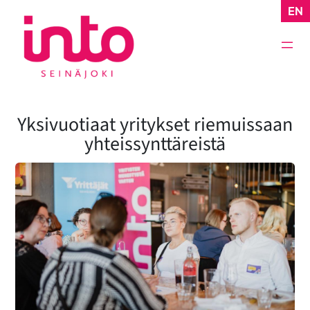
Siirry
EN
sisältöön
Yksivuotiaat yritykset riemuissaan
yhteissynttäreistä