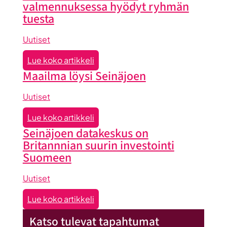
valmennuksessa hyödyt ryhmän
tuesta
Uutiset
:
Lue koko artikkeli
Liiketoiminta
Maailma löysi Seinäjoen
lentoon
-
Uutiset
valmennuksessa
:
Lue koko artikkeli
hyödyt
Maailma
Seinäjoen datakeskus on
ryhmän
löysi
Britannnian suurin investointi
tuesta
Seinäjoen
Suomeen
Uutiset
:
Lue koko artikkeli
Seinäjoen
Katso tulevat tapahtumat
datakeskus