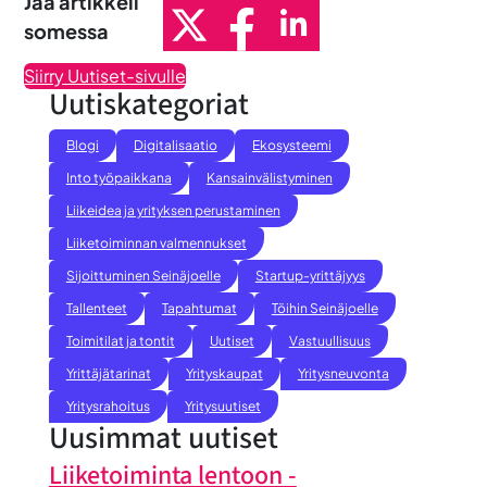
Jaa artikkeli
somessa
Siirry Uutiset-sivulle
Uutiskategoriat
Blogi
Digitalisaatio
Ekosysteemi
Into työpaikkana
Kansainvälistyminen
Liikeidea ja yrityksen perustaminen
Liiketoiminnan valmennukset
Sijoittuminen Seinäjoelle
Startup-yrittäjyys
Tallenteet
Tapahtumat
Töihin Seinäjoelle
Toimitilat ja tontit
Uutiset
Vastuullisuus
Yrittäjätarinat
Yrityskaupat
Yritysneuvonta
Yritysrahoitus
Yritysuutiset
Uusimmat uutiset
Liiketoiminta lentoon -