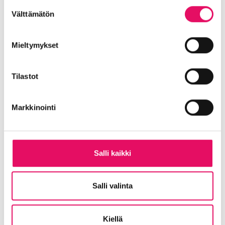
Tietosuojaseloste >
Suostumuksen
Välttämätön
valinta
Mieltymykset
Tilastot
Markkinointi
Salli kaikki
Salli valinta
Kiellä