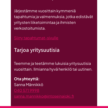
on
Britannnian
Järjestämme vuosittain kymmeniä
suurin
tapahtumia ja valmennuksia, jotka edistävät
investointi
yritysten liiketoimintaa ja ihmisten
Suomeen
verkostoitumista.
Siirry tapahtumat-sivulle
Tarjoa yritysuutisia
Teemme ja teetämme lukuisia yritysuutisia
vuosittain. Ilmianna hyvä henkilö tai uutinen.
Ota yhteyttä:
Sanna Männikkö
040 571 9998
sanna.mannikko@intoseinajoki.fi