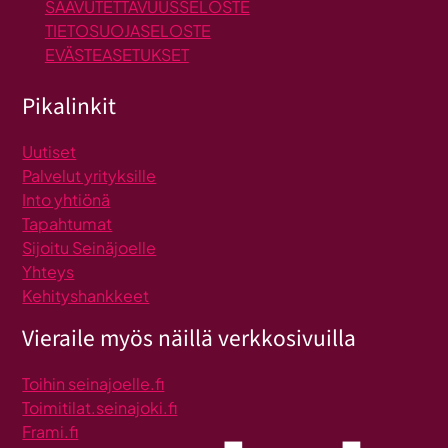
SAAVUTETTAVUUSSELOSTE
TIETOSUOJASELOSTE
EVÄSTEASETUKSET
Pikalinkit
Uutiset
Palvelut yrityksille
Into yhtiönä
Tapahtumat
Sijoitu Seinäjoelle
Yhteys
Kehityshankkeet
Vieraile myös näillä verkkosivuilla
Toihin seinajoelle.fi
Toimitilat.seinajoki.fi
Frami.fi