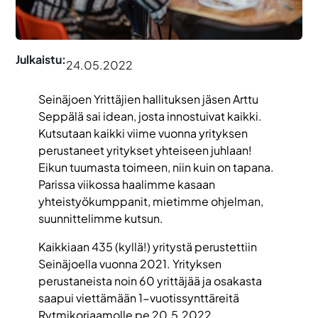
Julkaistu:
24.05.2022
Seinäjoen Yrittäjien hallituksen jäsen Arttu
Seppälä sai idean, josta innostuivat kaikki.
Kutsutaan kaikki viime vuonna yrityksen
perustaneet yritykset yhteiseen juhlaan!
Eikun tuumasta toimeen, niin kuin on tapana.
Parissa viikossa haalimme kasaan
yhteistyökumppanit, mietimme ohjelman,
suunnittelimme kutsun.
Kaikkiaan 435 (kyllä!) yritystä perustettiin
Seinäjoella vuonna 2021. Yrityksen
perustaneista noin 60 yrittäjää ja osakasta
saapui viettämään 1-vuotissynttäreitä
Rytmikorjaamolle pe 20.5.2022.