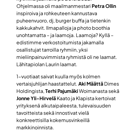
Ohjelmassa oli maailmanmestari
Petra Ollin
inspiroiva ja rohkeuteen kannustava
puheenvuoro, dj, burger buffa ja tietenkin
kakkukahvit. Ilmapalloja ja photo boothia
unohtamatta – ja laamoja. Laamoja? Kyllä –
edistimme verkostoitumista jakamalla
osallistujat tarroilla ryhmiin, yksi
mieliinpainuvimmista ryhmistä oli ne laamat.
Lähitapiolan Laurin laamat.
1-vuotiaat saivat kuulla myös kolmen
vertaisjuhlijan haastattelut.
Aki Määttä
Dimes
Holdingista,
Terhi Pajumäki
Woimanasta sekä
Jonne Yli-Hirvelä
Kaato ja Klapista kertoivat
yrityksenä alkutaipaleesta, tulevaisuuden
tavoitteista sekä innostivat vielä
konkreettisilla kokemusvinkeillä
markkinoinnista.