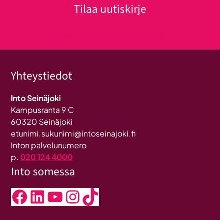
Tilaa uutiskirje
Klikkaa tästä uutiskirjeen tilaukseen
Yhteystiedot
Into Seinäjoki
Kampusranta 9 C
60320 Seinäjoki
etunimi.sukunimi@intoseinajoki.fi
Inton palvelunumero
p.
020 124 4000
Into somessa
Facebook
LinkedIn
YouTube
Instagram
TikTok