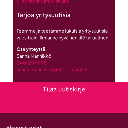
Siirry tapahtumat-sivulle
Tarjoa yritysuutisia
Teemme ja teetämme lukuisia yritysuutisia
vuosittain. Ilmianna hyvä henkilö tai uutinen.
Ota yhteyttä:
Sanna Männikkö
040 571 9998
sanna.mannikko@intoseinajoki.fi
Tilaa uutiskirje
Klikkaa tästä uutiskirjeen tilaukseen