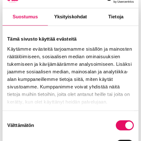
– Ja tämä on vasta ensimmäinen vaihe,
myöhemmin rakennetaan lisää.
Suostumus
Yksityiskohdat
Tietoja
Silmämääräisesti Seinäjoen keskustassa on
hyvää sykettä.
Tämä sivusto käyttää evästeitä
Pysäköintiä useassa paikassa
Käytämme evästeitä tarjoamamme sisällön ja mainosten
Asukkaita ja matkaajia asema-alueen
räätälöimiseen, sosiaalisen median ominaisuuksien
rakentuminen tulee häiritsemään eniten.
tukemiseen ja kävijämäärämme analysoimiseen. Lisäksi
Syyskuun puolenvälin jälkeen nykyinen
jaamme sosiaalisen median, mainosalan ja analytiikka-
Seiparkin pysäköintialue siirtyy työmaan
alan kumppaneillemme tietoja siitä, miten käytät
käyttöön. Reilulle 100 autolle valmistuu
sivustoamme. Kumppanimme voivat yhdistää näitä
väliaikainen parkkialue hotelli Alman alueella
tietoja muihin tietoihin, joita olet antanut heille tai joita on
olevan Pollarin talon taakse raivatulle
kerätty, kun olet käyttänyt heidän palvelujaan.
alueelle. Myös Keskustorin pysäköintihallia
suositellaan junamatkustajille. Aseman
Tietosuojaseloste >
Suostumuksen
pohjoispäädyssä on lisäksi Finnparkin
Välttämätön
valinta
maksullisia paikkoja.