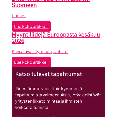
Seinäjoen
Suomeen
Uutiset
:
Lue koko artikkeli
Seinäjoen
Myyntiliidejä Euroopasta kesäkuu
datakeskus
2026
on
Britannnian
Kansainvälistyminen
, 
Uutiset
suurin
:
Lue koko artikkeli
investointi
Myyntiliidejä
Suomeen
Katso tulevat tapahtumat
Euroopasta
kesäkuu
2026
Järjestämme vuosittain kymmeniä
tapahtumia ja valmennuksia, jotka edistävät
yritysten liiketoimintaa ja ihmisten
verkostoitumista.