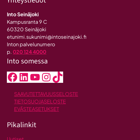
Yhteystiedot
Into Seinäjoki
Kampusranta 9 C
60320 Seinäjoki
etunimi.sukunimi@intoseinajoki.fi
Inton palvelunumero
p.
020 124 4000
Into somessa
Facebook
LinkedIn
YouTube
Instagram
TikTok
SAAVUTETTAVUUSSELOSTE
TIETOSUOJASELOSTE
EVÄSTEASETUKSET
Pikalinkit
Uutiset