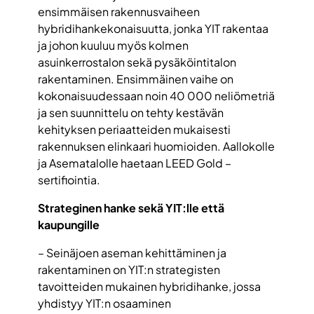
ensimmäisen rakennusvaiheen
hybridihankekonaisuutta, jonka YIT rakentaa
ja johon kuuluu myös kolmen
asuinkerrostalon sekä pysäköintitalon
rakentaminen. Ensimmäinen vaihe on
kokonaisuudessaan noin 40 000 neliömetriä
ja sen suunnittelu on tehty kestävän
kehityksen periaatteiden mukaisesti
rakennuksen elinkaari huomioiden. Aallokolle
ja Asematalolle haetaan LEED Gold –
sertifiointia.
Strateginen hanke sekä YIT:lle että
kaupungille
– Seinäjoen aseman kehittäminen ja
rakentaminen on YIT:n strategisten
tavoitteiden mukainen hybridihanke, jossa
yhdistyy YIT:n osaaminen