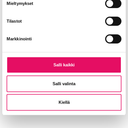
Itse aseman uudesta pysäköintitalosta tulee
Mieltymykset
450 auton parkki. Talon käyttö tulee
SeiParkin toimitusjohtajan
Mika Mäntykösken
Tilastot
mukaan olemaan erittäin monipuolista.
– Sinne ajavat junamatkaajat
Markkinointi
liityntäpysäköintiin, Aallokon ja Asematalon
asiakkaat ja työntekijät ja lisäksi tulevien
kerrostalojen asukkaat.
Salli kaikki
Lisätietoja:
Tommi Järvenpää
, sijoittajasuhdejohtaja, YIT,
Salli valinta
puh. 040 576 0288,
tommi.jarvenpaa@yit.fi
Tom Ekman,
Toimitilat-segmentin johtaja,
Kiellä
YIT, mediatiedustelut konserniviestinnän
kautta, puh. 044 743 7536,
press@yit.fi