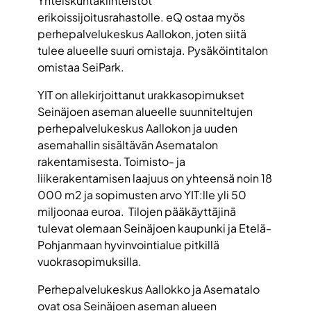
Yhteiskuntakiinteistöt
erikoissijoitusrahastolle. eQ ostaa myös
perhepalvelukeskus Aallokon, joten siitä
tulee alueelle suuri omistaja. Pysäköintitalon
omistaa SeiPark.
YIT on allekirjoittanut urakkasopimukset
Seinäjoen aseman alueelle suunniteltujen
perhepalvelukeskus Aallokon ja uuden
asemahallin sisältävän Asematalon
rakentamisesta. Toimisto- ja
liikerakentamisen laajuus on yhteensä noin 18
000 m2 ja sopimusten arvo YIT:lle yli 50
miljoonaa euroa. Tilojen pääkäyttäjinä
tulevat olemaan Seinäjoen kaupunki ja Etelä-
Pohjanmaan hyvinvointialue pitkillä
vuokrasopimuksilla.
Perhepalvelukeskus Aallokko ja Asematalo
ovat osa Seinäjoen aseman alueen