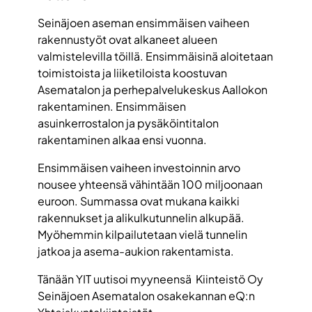
Seinäjoen aseman ensimmäisen vaiheen
rakennustyöt ovat alkaneet alueen
valmistelevilla töillä. Ensimmäisinä aloitetaan
toimistoista ja liiketiloista koostuvan
Asematalon ja perhepalvelukeskus Aallokon
rakentaminen. Ensimmäisen
asuinkerrostalon ja pysäköintitalon
rakentaminen alkaa ensi vuonna.
Ensimmäisen vaiheen investoinnin arvo
nousee yhteensä vähintään 100 miljoonaan
euroon. Summassa ovat mukana kaikki
rakennukset ja alikulkutunnelin alkupää.
Myöhemmin kilpailutetaan vielä tunnelin
jatkoa ja asema-aukion rakentamista.
Tänään YIT uutisoi myyneensä Kiinteistö Oy
Seinäjoen Asematalon osakekannan eQ:n