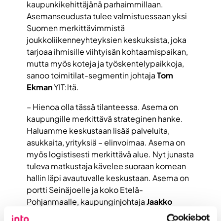
kaupunkikehittäjänä parhaimmillaan.
Asemanseudusta tulee valmistuessaan yksi
Suomen merkittävimmistä
joukkoliikenneyhteyksien keskuksista, joka
tarjoaa ihmisille viihtyisän kohtaamispaikan,
mutta myös koteja ja työskentelypaikkoja,
sanoo toimitilat-segmentin johtaja
Tom
Ekman
YIT:ltä.
– Hienoa olla tässä tilanteessa. Asema on
kaupungille merkittävä strateginen hanke.
Haluamme keskustaan lisää palveluita,
asukkaita, yrityksiä – elinvoimaa. Asema on
myös logistisesti merkittävä alue. Nyt junasta
tuleva matkustaja kävelee suoraan komean
hallin läpi avautuvalle keskustaan. Asema on
portti Seinäjoelle ja koko Etelä-
Pohjanmaalle, kaupunginjohtaja
Jaakko
Kiiskilä
iloitsee.