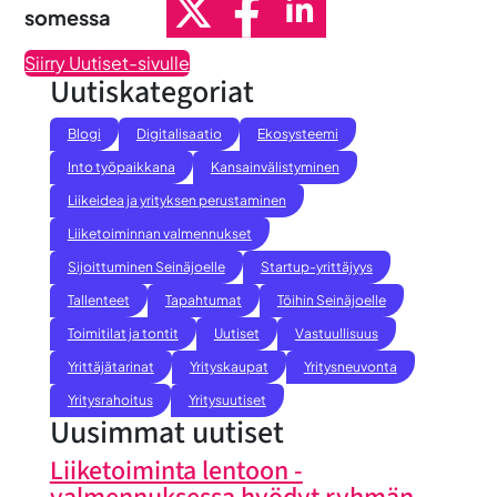
somessa
Siirry Uutiset-sivulle
Uutiskategoriat
Blogi
Digitalisaatio
Ekosysteemi
Into työpaikkana
Kansainvälistyminen
Liikeidea ja yrityksen perustaminen
Liiketoiminnan valmennukset
Sijoittuminen Seinäjoelle
Startup-yrittäjyys
Tallenteet
Tapahtumat
Töihin Seinäjoelle
Toimitilat ja tontit
Uutiset
Vastuullisuus
Yrittäjätarinat
Yrityskaupat
Yritysneuvonta
Yritysrahoitus
Yritysuutiset
Uusimmat uutiset
Liiketoiminta lentoon -