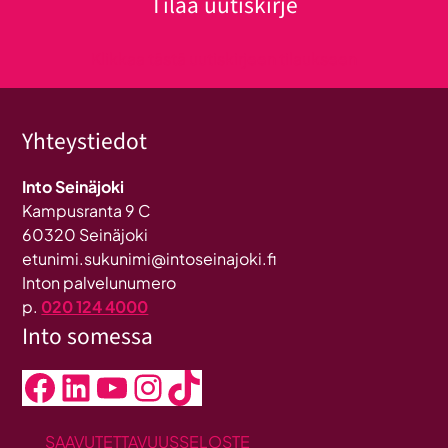
Tilaa uutiskirje
Klikkaa tästä uutiskirjeen tilaukseen
Yhteystiedot
Into Seinäjoki
Kampusranta 9 C
60320 Seinäjoki
etunimi.sukunimi@intoseinajoki.fi
Inton palvelunumero
p.
020 124 4000
Into somessa
Facebook
LinkedIn
YouTube
Instagram
TikTok
SAAVUTETTAVUUSSELOSTE