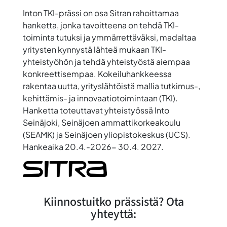
Inton TKI-prässi on osa Sitran rahoittamaa
hanketta, jonka tavoitteena on tehdä TKI-
toiminta tutuksi ja ymmärrettäväksi, madaltaa
yritysten kynnystä lähteä mukaan TKI-
yhteistyöhön ja tehdä yhteistyöstä aiempaa
konkreettisempaa. Kokeiluhankkeessa
rakentaa uutta, yrityslähtöistä mallia tutkimus-,
kehittämis- ja innovaatiotoimintaan (TKI).
Hanketta toteuttavat yhteistyössä Into
Seinäjoki, Seinäjoen ammattikorkeakoulu
(SEAMK) ja Seinäjoen yliopistokeskus (UCS).
Hankeaika 20.4.-2026- 30.4. 2027.
Kiinnostuitko prässistä? Ota
yhteyttä: