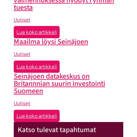
valmennuksessa hyödyt ryhmän
tuesta
Uutiset
:
Lue koko artikkeli
Liiketoiminta
Maailma löysi Seinäjoen
lentoon
-
Uutiset
valmennuksessa
:
Lue koko artikkeli
hyödyt
Maailma
Seinäjoen datakeskus on
ryhmän
löysi
Britannnian suurin investointi
tuesta
Seinäjoen
Suomeen
Uutiset
:
Lue koko artikkeli
Seinäjoen
Katso tulevat tapahtumat
datakeskus