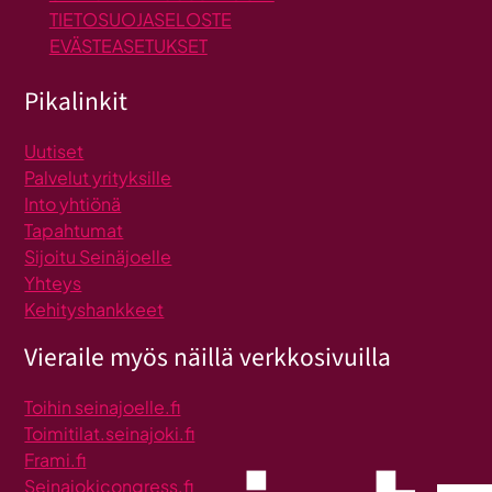
TIETOSUOJASELOSTE
EVÄSTEASETUKSET
Pikalinkit
Uutiset
Palvelut yrityksille
Into yhtiönä
Tapahtumat
Sijoitu Seinäjoelle
Yhteys
Kehityshankkeet
Vieraile myös näillä verkkosivuilla
Toihin seinajoelle.fi
Toimitilat.seinajoki.fi
Frami.fi
Seinajokicongress.fi