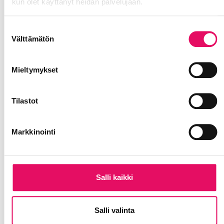
kun olet käyttänyt heidän palvelujaan.
Tietosuojaseloste >
Suostumuksen
Välttämätön
valinta
Mieltymykset
Tilastot
Markkinointi
Salli kaikki
Salli valinta