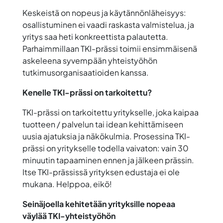
Keskeistä on nopeus ja käytännönläheisyys:
osallistuminen ei vaadi raskasta valmistelua, ja
yritys saa heti konkreettista palautetta.
Parhaimmillaan TKI-prässi toimii ensimmäisenä
askeleena syvempään yhteistyöhön
tutkimusorganisaatioiden kanssa.
Kenelle TKI-prässi on tarkoitettu?
TKI-prässi on tarkoitettu yritykselle, joka kaipaa
tuotteen / palvelun tai idean kehittämiseen
uusia ajatuksia ja näkökulmia. Prosessina TKI-
prässi on yritykselle todella vaivaton: vain 30
minuutin tapaaminen ennen ja jälkeen prässin.
Itse TKI-prässissä yrityksen edustaja ei ole
mukana. Helppoa, eikö!
Seinäjoella kehitetään yrityksille nopeaa
väylää TKI-yhteistyöhön