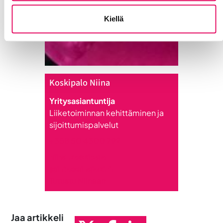
Kiellä
Koskipalo Niina
Yritysasiantuntija
Liiketoiminnan kehittäminen ja
sijoittumispalvelut
+358 50 4300 792
niina.koskipalo
@intoseinajoki.fi
Tutustu Niinaan
Jaa artikkeli