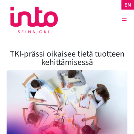
Siirry
EN
sisältöön
TKI-prässi oikaisee tietä tuotteen
kehittämisessä