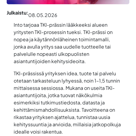
Julkaistu:
08.05.2026
Into tarjoaa TKI-prässin lääkkeeksi alueen
yritysten TKI-prosessin tueksi. TKI-prässi on
nopea ja käytännönläheinen toimintamalli,
jonka avulla yritys saa uudelle tuotteelle tai
palvelulle nopeasti ulkopuolisten
asiantuntijoiden kehitysideoita.
TKI-prässissä yrityksen idea, tuote tai palvelu
otetaan tarkasteluun lyhyessä, noin 1–1,5 tunnin
mittaisessa sessiossa. Mukana on useita TKI-
asiantuntijoita, jotka tuovat näkökulmia
esimerkiksi tutkimustiedosta, datasta ja
kehittämismahdollisuuksista. Tavoitteena on
rikastaa yrityksen ajattelua, tunnistaa uusia
kehityssuuntia ja arvioida, millaisia jatkopolkuja
idealle voisi rakentua.