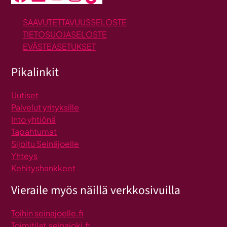
SAAVUTETTAVUUSSELOSTE
TIETOSUOJASELOSTE
EVÄSTEASETUKSET
Pikalinkit
Uutiset
Palvelut yrityksille
Into yhtiönä
Tapahtumat
Sijoitu Seinäjoelle
Yhteys
Kehityshankkeet
Vieraile myös näillä verkkosivuilla
Toihin seinajoelle.fi
Toimitilat.seinajoki.fi