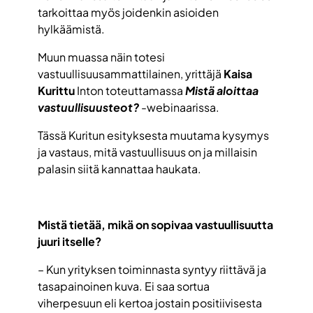
tarkoittaa myös joidenkin asioiden
hylkäämistä.
Muun muassa näin totesi
vastuullisuusammattilainen, yrittäjä
Kaisa
Kurittu
Inton toteuttamassa
Mistä aloittaa
vastuullisuusteot?
-webinaarissa.
Tässä Kuritun esityksesta muutama kysymys
ja vastaus, mitä vastuullisuus on ja millaisin
palasin siitä kannattaa haukata.
Mistä tietää, mikä on sopivaa vastuullisuutta
juuri itselle?
– Kun yrityksen toiminnasta syntyy riittävä ja
tasapainoinen kuva. Ei saa sortua
viherpesuun eli kertoa jostain positiivisesta