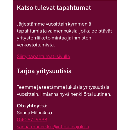
Seinäjoen
Katso tulevat tapahtumat
datakeskus
on
Britannnian
Järjestämme vuosittain kymmeniä
suurin
tapahtumia ja valmennuksia, jotka edistävät
investointi
yritysten liiketoimintaa ja ihmisten
Suomeen
verkostoitumista.
Siirry tapahtumat-sivulle
Tarjoa yritysuutisia
Teemme ja teetämme lukuisia yritysuutisia
vuosittain. Ilmianna hyvä henkilö tai uutinen.
Ota yhteyttä:
Sanna Männikkö
040 571 9998
sanna.mannikko@intoseinajoki.fi