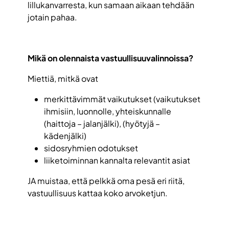
lillukanvarresta, kun samaan aikaan tehdään
jotain pahaa.
Mikä on olennaista vastuullisuuvalinnoissa?
Miettiä, mitkä ovat
merkittävimmät vaikutukset (vaikutukset
ihmisiin, luonnolle, yhteiskunnalle
(haittoja – jalanjälki), (hyötyjä –
kädenjälki)
sidosryhmien odotukset
liiketoiminnan kannalta relevantit asiat
JA muistaa, että pelkkä oma pesä eri riitä,
vastuullisuus kattaa koko arvoketjun.