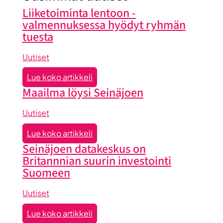
Liiketoiminta lentoon -
valmennuksessa hyödyt ryhmän
tuesta
Uutiset
:
Lue koko artikkeli
Liiketoiminta
Maailma löysi Seinäjoen
lentoon
-
Uutiset
valmennuksessa
:
Lue koko artikkeli
hyödyt
Maailma
Seinäjoen datakeskus on
ryhmän
löysi
Britannnian suurin investointi
tuesta
Seinäjoen
Suomeen
Uutiset
:
Lue koko artikkeli