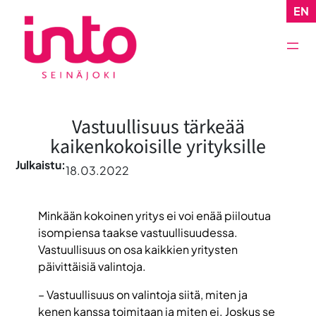
Siirry
EN
sisältöön
Vastuullisuus tärkeää
kaikenkokoisille yrityksille
Julkaistu:
18.03.2022
Minkään kokoinen yritys ei voi enää piiloutua
isompiensa taakse vastuullisuudessa.
Vastuullisuus on osa kaikkien yritysten
päivittäisiä valintoja.
– Vastuullisuus on valintoja siitä, miten ja
kenen kanssa toimitaan ja miten ei. Joskus se