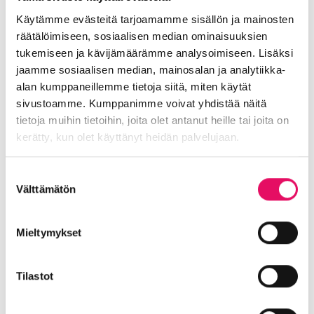
Kirjoittanut kirjan Yritysvastuuraportointi,
kiinnostavan viestinnän käsikirja (Alma Talent
Käytämme evästeitä tarjoamamme sisällön ja mainosten
2018).
räätälöimiseen, sosiaalisen median ominaisuuksien
www.ratkaisutoimisto.com
tukemiseen ja kävijämäärämme analysoimiseen. Lisäksi
jaamme sosiaalisen median, mainosalan ja analytiikka-
alan kumppaneillemme tietoja siitä, miten käytät
sivustoamme. Kumppanimme voivat yhdistää näitä
Kiinnostuitko? Tilaa tallenne itsellesi
tietoja muihin tietoihin, joita olet antanut heille tai joita on
meilaamalla
kerätty, kun olet käyttänyt heidän palvelujaan.
johanna.rintamaki@intoseinajoki.fi
Tietosuojaseloste >
Suostumuksen
Välttämätön
valinta
Inton seuraava vastuullisuuteen liittyvä
tilaisuus on 12.4. järjestettävä
Viesti
vastuusta
.
Tutustu täällä ja ilmoittaudu
Mieltymykset
mukaan.
Tilastot