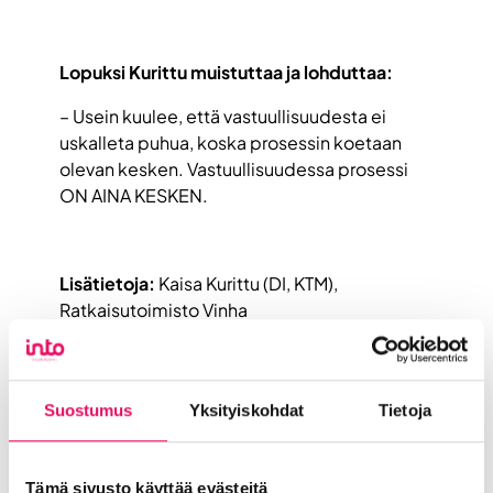
Lopuksi Kurittu muistuttaa ja lohduttaa:
– Usein kuulee, että vastuullisuudesta ei
uskalleta puhua, koska prosessin koetaan
olevan kesken. Vastuullisuudessa prosessi
ON AINA KESKEN.
Lisätietoja:
Kaisa Kurittu (DI, KTM),
Ratkaisutoimisto Vinha
10 vuoden asiantuntijakokemus
vastuullisuusraportoinnista, olennaisten
asioiden pohtimisesta ja kehitysideoiden
Suostumus
Yksityiskohdat
Tietoja
tuottamisesta.
Kokenut kouluttaja ja sparraaja
vastuullisuusjohtamisessa ja -viestinnässä.
Tämä sivusto käyttää evästeitä