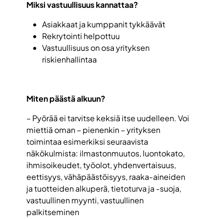
Miksi vastuullisuus kannattaa?
Asiakkaat ja kumppanit tykkäävät
Rekrytointi helpottuu
Vastuullisuus on osa yrityksen
riskienhallintaa
Miten päästä alkuun?
– Pyörää ei tarvitse keksiä itse uudelleen. Voi
miettiä oman – pienenkin – yrityksen
toimintaa esimerkiksi seuraavista
näkökulmista: ilmastonmuutos, luontokato,
ihmisoikeudet, työolot, yhdenvertaisuus,
eettisyys, vähäpäästöisyys, raaka-aineiden
ja tuotteiden alkuperä, tietoturva ja -suoja,
vastuullinen myynti, vastuullinen
palkitseminen