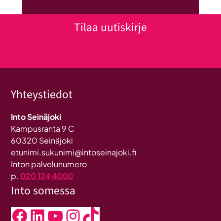
Tilaa uutiskirje
Klikkaa tästä uutiskirjeen tilaukseen
Yhteystiedot
Into Seinäjoki
Kampusranta 9 C
60320 Seinäjoki
etunimi.sukunimi@intoseinajoki.fi
Inton palvelunumero
p.
020 124 4000
Into somessa
Facebook
LinkedIn
YouTube
Instagram
TikTok