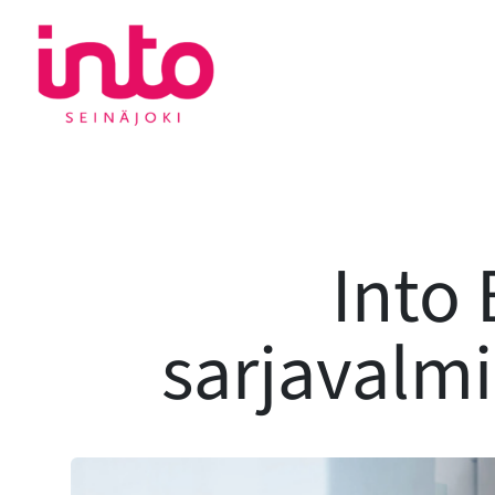
Siirry
sisältöön
Into 
sarjavalmi