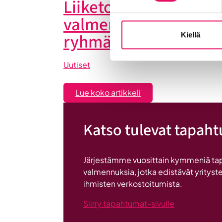
Liiketoiminta lentoon 
valmennuksessa hyö
ryhmän tuesta
Kiellä
Uutiset
:
Lue koko artikkeli
Liiketoiminta
lentoon
Katso tulevat tapah
-
valmennuksessa
hyödyt
Järjestämme vuosittain kymmeniä ta
ryhmän
valmennuksia, jotka edistävät yrityste
tuesta
ihmisten verkostoitumista.
Siirry tapahtumat-sivulle