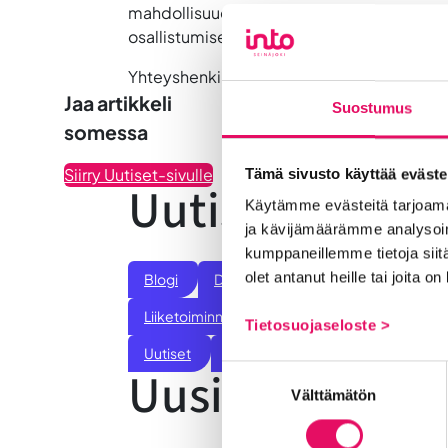
mahdollisuuden verkostoitua. Ilmoittaudu 
osallistumisesi.
Yhteyshenkilö: Piia-Marika Jokela, tapaht
Jaa artikkeli
Suostumus
somessa
Siirry Uutiset-sivulle
Tämä sivusto käyttää eväste
Uutiskategoria
Käytämme evästeitä tarjoama
ja kävijämäärämme analysoim
kumppaneillemme tietoja siitä
olet antanut heille tai joita o
Blogi
Digitalisaatio
Ekosysteemi
Liiketoiminnan valmennukset
Sijoittumine
Tietosuojaseloste >
Uutiset
Vastuullisuus
Yrittäjätarinat
Uusimmat uuti
Suostumuksen
Välttämätön
valinta