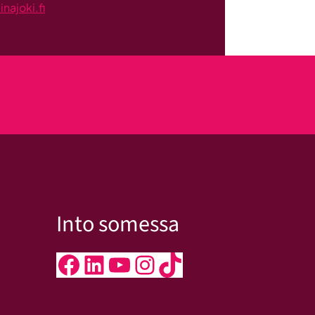
ajoki.fi
kseen
Into somessa
Facebook
LinkedIn
YouTube
Instagram
TikTok