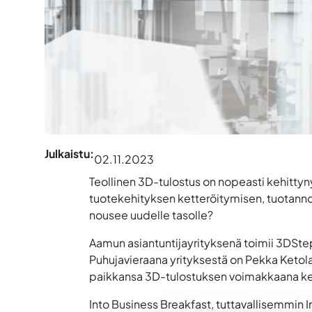
Julkaistu:
02.11.2023
Teollinen 3D-tulostus on nopeasti kehitty
tuotekehityksen ketteröitymisen, tuotanno
nousee uudelle tasolle?
Aamun asiantuntijayrityksenä toimii 3DStep
Puhujavieraana yrityksestä on Pekka Ketol
paikkansa 3D-tulostuksen voimakkaana keh
Into Business Breakfast, tuttavallisemmin I