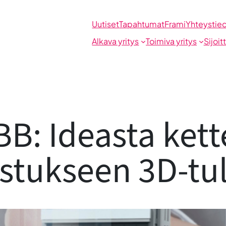
Uutiset
Tapahtumat
Frami
Yhteystie
Alkava yritys
Toimiva yritys
Sijoit
BB: Ideasta kett
stukseen 3D-tu