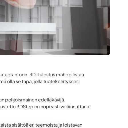
rjatuotantoon. 3D-tulostus mahdollistaa
 olla se tapa, jolla tuotekehityksesi
lan pohjoismainen edelläkävijä.
rustettu 3DStep on nopeasti vakiinnuttanut
ista sisältöä eri teemoista ja loistavan