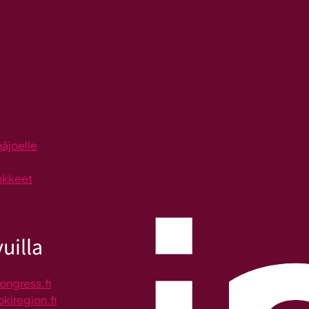
näjoelle
nkkeet
uilla
ongress.fi
okiregion.fi