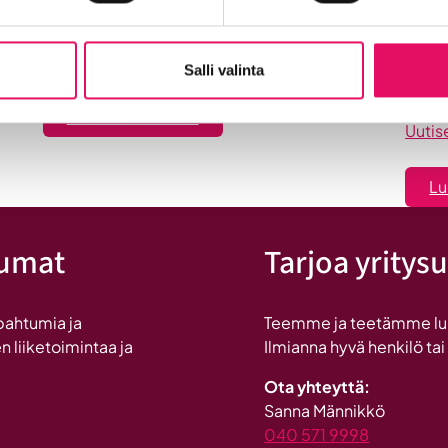
-
Maailma löysi Seinäjoen
Se
dyt
on
Uutiset
in
Salli valinta
:
Lue koko artikkeli
Uutis
Maailma
löysi
Lu
Seinäjoen
tumat
Tarjoa yritysu
pahtumia ja
Teemme ja teetämme lukui
n liiketoimintaa ja
Ilmianna hyvä henkilö tai
Ota yhteyttä:
Sanna Männikkö
040 571 9998