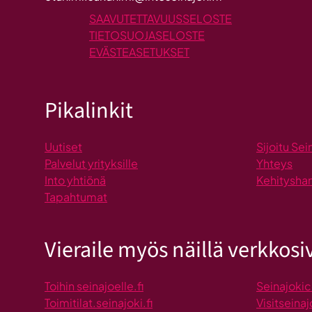
SAAVUTETTAVUUSSELOSTE
TIETOSUOJASELOSTE
EVÄSTEASETUKSET
Pikalinkit
Uutiset
Sijoitu Sei
Palvelut yrityksille
Yhteys
Into yhtiönä
Kehitysha
Tapahtumat
Vieraile myös näillä verkkosiv
Toihin seinajoelle.fi
Seinajokic
Toimitilat.seinajoki.fi
Visitseinaj