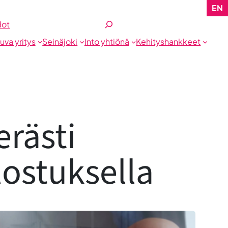
EN
Etsi
dot
tuva yritys
Seinäjoki
Into yhtiönä
Kehityshankkeet
erästi
lostuksella