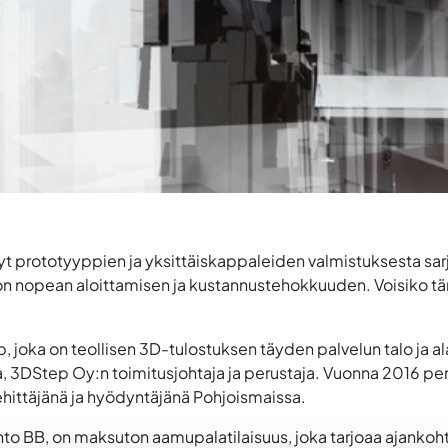
nyt prototyyppien ja yksittäiskappaleiden valmistuksesta sa
n nopean aloittamisen ja kustannustehokkuuden. Voisiko tämä
, joka on teollisen 3D-tulostuksen täyden palvelun talo ja a
a, 3DStep Oy:n toimitusjohtaja ja perustaja. Vuonna 2016 pe
ittäjänä ja hyödyntäjänä Pohjoismaissa.
nto BB, on maksuton aamupalatilaisuus, joka tarjoaa ajankohta