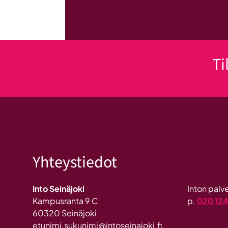
Ti
Yhteystiedot
Into Seinäjoki
Inton pal
Kampusranta 9 C
p.
020 12
60320 Seinäjoki
etunimi.sukunimi@intoseinajoki.fi