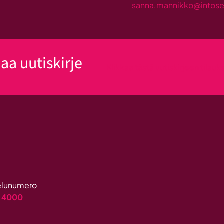
sanna.mannikko@intosein
laa uutiskirje
Klikkaa tästä uutiskirjeen tilau
velunumero
4 4000