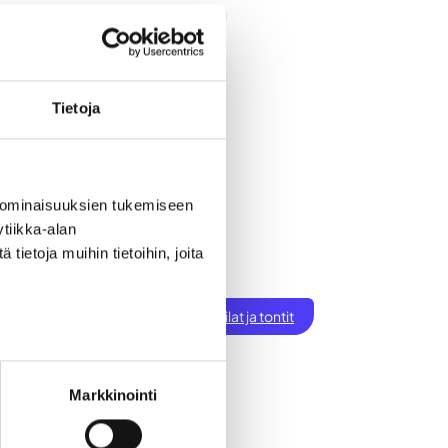
umaan tapahtumaan, peruutathan
einajoki.fi.
Tietoja
 ominaisuuksien tukemiseen
tiikka-alan
ietoja muihin tietoihin, joita
ksen perustaminen
t
Töihin Seinäjoelle
Toimitilat ja tontit
tiset
Markkinointi