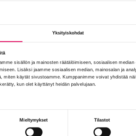
mukaan alla olevasta linkistä. Mikäli et pääsekään osallist
umakoordinaattori, p. 0405504039, piia-marika.jokela@intos
Yksityiskohdat
itä
t
mme sisällön ja mainosten räätälöimiseen, sosiaalisen median
iseen. Lisäksi jaamme sosiaalisen median, mainosalan ja analy
, miten käytät sivustoamme. Kumppanimme voivat yhdistää näitä t
n kerätty, kun olet käyttänyt heidän palvelujaan.
Into työpaikkana
Kansainvälistyminen
Liikeidea ja yrity
n Seinäjoelle
Startup-yrittäjyys
Tallenteet
Tapahtuma
Yrityskaupat
Yritysneuvonta
Yritysrahoitus
Yritysuu
set
Mieltymykset
Tilastot