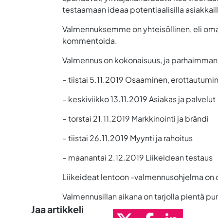
testaamaan ideaa potentiaalisilla asiakkaill
Valmennuksemme on yhteisöllinen, eli oman
kommentoida.
Valmennus on kokonaisuus, ja parhaimman l
– tiistai 5.11.2019 Osaaminen, erottautumine
– keskiviikko 13.11.2019 Asiakas ja palvelut
– torstai 21.11.2019 Markkinointi ja brändi
– tiistai 26.11.2019 Myynti ja rahoitus
– maanantai 2.12.2019 Liikeidean testaus
Liikeideat lentoon -valmennusohjelma on osa
Valmennusillan aikana on tarjolla pientä pu
Jaa artikkeli