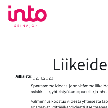
Siirry
sisältöön
Liikeid
Julkaistu:
02.11.2023
Sparraamme ideaasi ja selvitämme liikeide
asiakkaille, yhteistyökumppaneille ja rahoit
Valmennus koostuu viidestä yhteisestä tap
sparraavat, yrittäjäkandidaatti itse treen