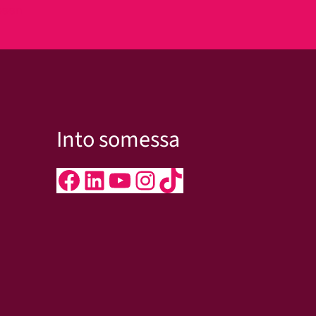
kseen
Into somessa
Facebook
LinkedIn
YouTube
Instagram
TikTok