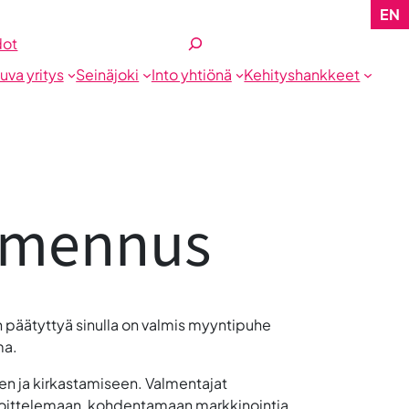
EN
Etsi
dot
tuva yritys
Seinäjoki
Into yhtiönä
Kehityshankkeet
almennus
 päätyttyä sinulla on
valmis myyntipuhe
ma.
en ja kirkastamiseen. Valmentajat
innoittelemaan, kohdentamaan markkinointia,