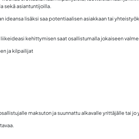
a sekä asiantuntijoilla.
 ideansa lisäksi saa potentiaalisen asiakkaan tai yhteistyö
iikeideasi kehittymisen saat osallistumalla jokaiseen valme
n ja kilpailijat
llistujalle maksuton ja suunnattu alkavalle yrittäjälle tai jo
rtavaa.