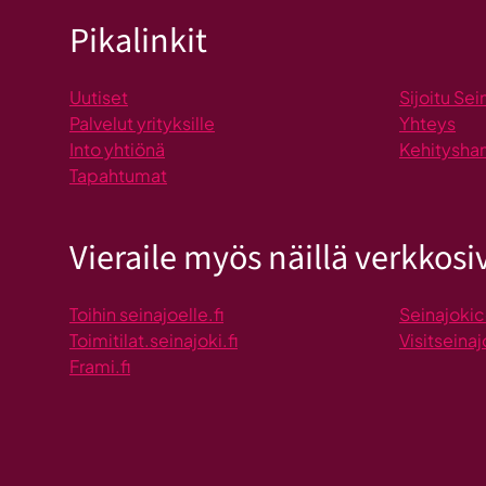
Pikalinkit
Uutiset
Sijoitu Sei
Palvelut yrityksille
Yhteys
Into yhtiönä
Kehitysha
Tapahtumat
Vieraile myös näillä verkkosiv
Toihin seinajoelle.fi
Seinajokic
Toimitilat.seinajoki.fi
Visitseinaj
Frami.fi