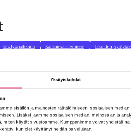
t
Into työpaikkana
Kansainvälistyminen
Liikeidea ja yrity
n Seinäjoelle
Startup-yrittäjyys
Tallenteet
Tapahtuma
Yrityskaupat
Yritysneuvonta
Yritysrahoitus
Yritysuu
set
Yksityiskohdat
-
Maailma löysi Seinäjoen
Se
itä
dyt
on
mme sisällön ja mainosten räätälöimiseen, sosiaalisen median
Uutiset
iseen. Lisäksi jaamme sosiaalisen median, mainosalan ja analy
in
, miten käytät sivustoamme. Kumppanimme voivat yhdistää näitä t
:
n kerätty, kun olet käyttänyt heidän palvelujaan.
Lue koko artikkeli