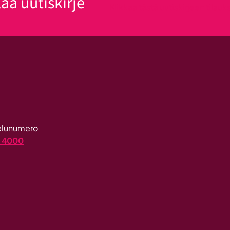
laa uutiskirje
Klikkaa tästä uutiskirjeen tilau
velunumero
4 4000