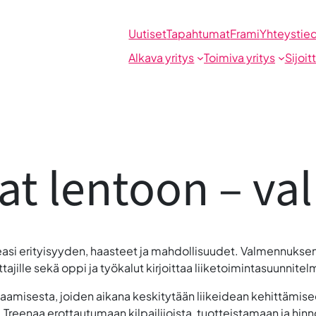
Uutiset
Tapahtumat
Frami
Yhteystie
Alkava yritys
Toimiva yritys
Sijoit
eat lentoon – v
asi erityisyyden, haasteet ja mahdollisuudet. Valmennuksen
tajille sekä
oppi ja työkalut kirjoittaa liiketoimintasuunnitel
aamisesta, joiden aikana keskitytään liikeidean kehittämise
aa. Treenaa erottautumaan kilpailijoista, tuotteistamaan ja h