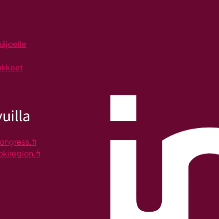
näjoelle
nkkeet
uilla
ongress.fi
okiregion.fi