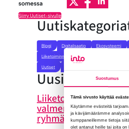
somessa
Siirry Uutiset-sivulle
Uutiskategoria
Blogi
Digitalisaatio
Ekosysteemi
Liiketoiminnan valmennukset
Sijoittumine
Uutiset
Vastuullisuus
Yrittäjätarinat
Uusimmat uuti
Suostumus
Liiketoiminta lentoon 
Tämä sivusto käyttää eväste
valmennuksessa hyö
Käytämme evästeitä tarjoama
ja kävijämäärämme analysoim
ryhmän tuesta
kumppaneillemme tietoja siitä
olet antanut heille tai joita o