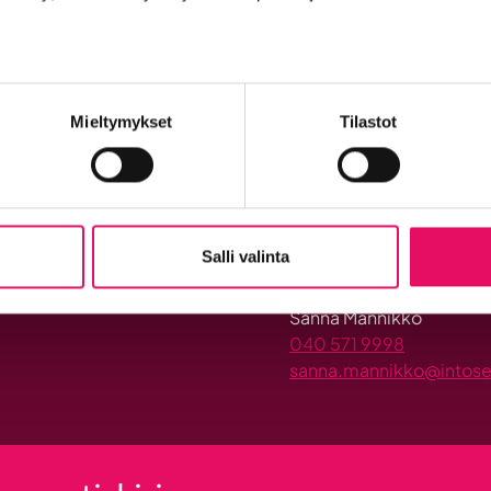
Uutis
Maailma
löysi
Lu
Seinäjoen
Mieltymykset
Tilastot
tumat
Tarjoa yritysu
pahtumia ja
Teemme ja teetämme lukui
n liiketoimintaa ja
Ilmianna hyvä henkilö tai
Salli valinta
Ota yhteyttä:
Sanna Männikkö
040 571 9998
sanna.mannikko@intosein