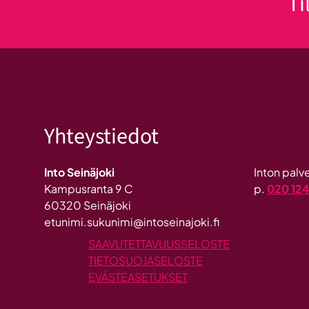
Ti
Yhteystiedot
Into Seinäjoki
Inton pal
Kampusranta 9 C
p.
020 12
60320 Seinäjoki
etunimi.sukunimi@intoseinajoki.fi
SAAVUTETTAVUUSSELOSTE
TIETOSUOJASELOSTE
EVÄSTEASETUKSET