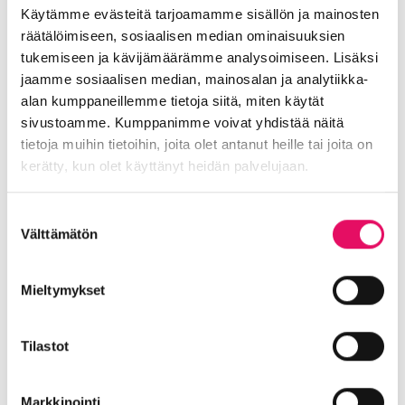
Jaa artikkeli
Käytämme evästeitä tarjoamamme sisällön ja mainosten
räätälöimiseen, sosiaalisen median ominaisuuksien
somessa
tukemiseen ja kävijämäärämme analysoimiseen. Lisäksi
Siirry Uutiset-sivulle
jaamme sosiaalisen median, mainosalan ja analytiikka-
Uutiskategoriat
alan kumppaneillemme tietoja siitä, miten käytät
sivustoamme. Kumppanimme voivat yhdistää näitä
Blogi
Digitalisaatio
Ekosysteemi
tietoja muihin tietoihin, joita olet antanut heille tai joita on
Into työpaikkana
Kansainvälistyminen
kerätty, kun olet käyttänyt heidän palvelujaan.
Liikeidea ja yrityksen perustaminen
Tietosuojaseloste >
Suostumuksen
Liiketoiminnan valmennukset
Välttämätön
valinta
Sijoittuminen Seinäjoelle
Startup-yrittäjyys
Tallenteet
Tapahtumat
Töihin Seinäjoelle
Mieltymykset
Toimitilat ja tontit
Uutiset
Vastuullisuus
Yrittäjätarinat
Yrityskaupat
Yritysneuvonta
Tilastot
Yritysrahoitus
Yritysuutiset
Uusimmat uutiset
Markkinointi