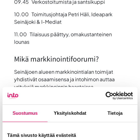
09.45 Verkostoitumista ja santsikuppi
10.00 Toimitusjohtaja Petri Häli, Ideapark
Seinäjoki & I-Mediat
11.00 Tilaisuus päättyy, omakustanteinen
lounas
Mikä markkinointifoorumi?
Seinäjoen alueen markkinointialan toimijat
yhdistivät osaamisensa ja intohimon auttaa
yrityksiä markkinoinnin haasteissa.
Markkinointifoorumin kunnianhimoisena
tavoitteena on kasvattaa verkostoitumalla ja
tietoa jakamalla alueen osaamispääomaa.
Suostumus
Yksityiskohdat
Tietoja
Ilmoittautuminen tapahtumaan on päättynyt
livepaikkojen osalta, mutta alta voit osallistua
Tämä sivusto käyttää evästeitä
vielä mukaan streamin kautta.