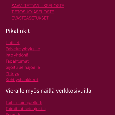
SAAVUTETTAVUUSSELOSTE
TIETOSUOJASELOSTE
EVÄSTEASETUKSET
Pikalinkit
Uutiset
Palvelut yrityksille
Into yhtiönä
Tapahtumat
Sijoitu Seinäjoelle
Yhteys
Kehityshankkeet
Vieraile myös näillä verkkosivuilla
Toihin seinajoelle.fi
Toimitilat.seinajoki.fi
Frami.fi