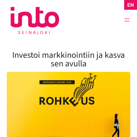
Siirry
EN
sisältöön
Investoi markkinointiin ja kasva
sen avulla