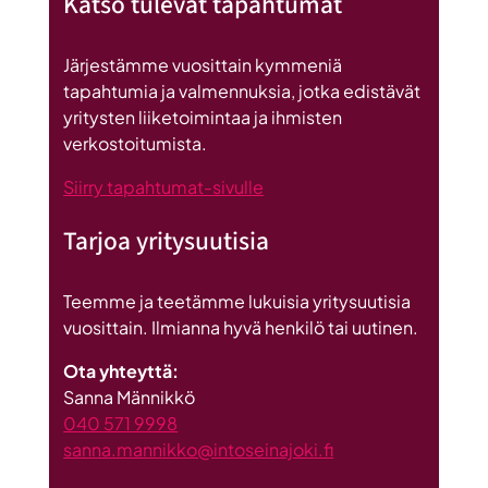
Katso tulevat tapahtumat
datakeskus
on
Britannnian
Järjestämme vuosittain kymmeniä
suurin
tapahtumia ja valmennuksia, jotka edistävät
investointi
yritysten liiketoimintaa ja ihmisten
Suomeen
verkostoitumista.
Siirry tapahtumat-sivulle
Tarjoa yritysuutisia
Teemme ja teetämme lukuisia yritysuutisia
vuosittain. Ilmianna hyvä henkilö tai uutinen.
Ota yhteyttä:
Sanna Männikkö
040 571 9998
sanna.mannikko@intoseinajoki.fi