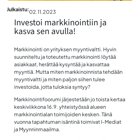
Julkaistu:
02.11.2023
Investoi markkinointiin ja
kasva sen avulla!
Markkinointi on yrityksen myyntivaltti. Hyvin
suunniteltu ja toteutettu markkinointi löytää
asiakkaat, herättää kysyntää ja kasvattaa
myyntiä. Mutta miten markkinoinnista tehdään
myyntivaltti ja miten paljon siihen tulee
investoida, jotta tuloksia syntyy?
Markkinointifoorumi järjestetään jo toista kertaa
keskiviikkona
16.9.
yhteistyössä alueen
markkinointialan toimijoiden kesken. Tänä
vuonna tapahtuman isäntinä toimivat I-Mediat
ja Myynninmaailma.