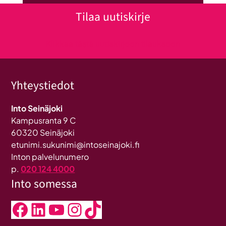
Tilaa uutiskirje
Klikkaa tästä uutiskirjeen tilaukseen
Yhteystiedot
Into Seinäjoki
Kampusranta 9 C
60320 Seinäjoki
etunimi.sukunimi@intoseinajoki.fi
Inton palvelunumero
p.
020 124 4000
Into somessa
Facebook
LinkedIn
YouTube
Instagram
TikTok