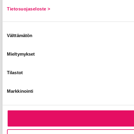
Tietosuojaseloste >
Suostumuksen
Välttämätön
valinta
Mieltymykset
Tilastot
Markkinointi