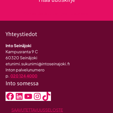
Klikkaa tästä uutiskirjeen tilaukseen
Yhteystiedot
Into Seinäjoki
Kampusranta 9 C
60320 Seinäjoki
etunimi.sukunimi@intoseinajoki.fi
Inton palvelunumero
p.
020 124 4000
Into somessa
Facebook
LinkedIn
YouTube
Instagram
TikTok
SAAVUTETTAVUUSSELOSTE