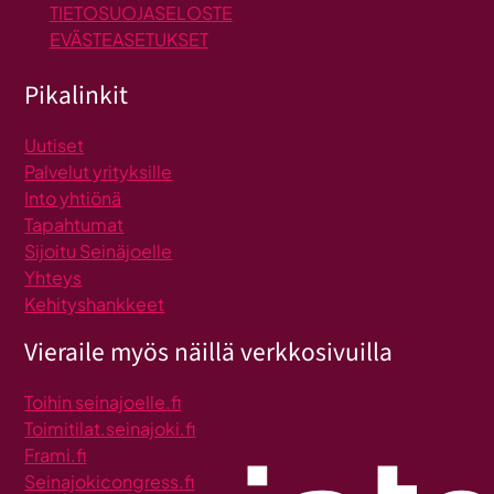
TIETOSUOJASELOSTE
EVÄSTEASETUKSET
Pikalinkit
Uutiset
Palvelut yrityksille
Into yhtiönä
Tapahtumat
Sijoitu Seinäjoelle
Yhteys
Kehityshankkeet
Vieraile myös näillä verkkosivuilla
Toihin seinajoelle.fi
Toimitilat.seinajoki.fi
Frami.fi
Seinajokicongress.fi