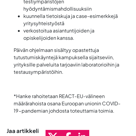
testiympäristöjen
hyödyntämismahdollisuuksiin
kuunnella tietoiskuja ja case-esimerkkejä
yritysyhteistyöstä
verkostoitua asiantuntijoiden ja
opiskelijoiden kanssa.
Päivän ohjelmaan sisältyy opastettuja
tutustumiskäyntejä kampuksella sijaitseviin,
yrityksille palveluita tarjoaviin laboratorioihin ja
testausympäristöihin.
*Hanke rahoitetaan REACT-EU-välineen
määrärahoista osana Euroopan unionin COVID-
19-pandemian johdosta toteuttamia toimia.
Jaa artikkeli