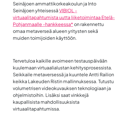
Seinäjoen ammattikorkeakoulun ja Into
Seinäjoen yhteisessä
VIBIOL -
virtuaalitapahtumista uutta liiketoimintaa Etelä-
Pohjanmaalle -hankkeessa*
on rakennettu
omaa metaverseä alueen yritysten sekä
muiden toimijoiden käyttöön.
Tervetuloa kaikille avoimeen testauspäivään
kuulemaan virtuaalialustan kehitysprosessista.
Seikkaile metaversessä ja kuuntele Antti Railion
keikka Lakeuden Ristin mallinnuksessa. Tutustu
volumetrisen videokuvauksen teknologiaan ja
ohjelmistoihin. Lisäksi saat vinkkejä
kaupallisista mahdollisuuksista
virtuaalitapahtumissa.