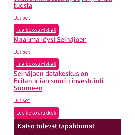
tuesta
Uutiset
:
Lue koko artikkeli
Liiketoiminta
Maailma löysi Seinäjoen
lentoon
-
Uutiset
valmennuksessa
:
Lue koko artikkeli
hyödyt
Maailma
Seinäjoen datakeskus on
ryhmän
löysi
Britannnian suurin investointi
tuesta
Seinäjoen
Suomeen
Uutiset
:
Lue koko artikkeli
Seinäjoen
Katso tulevat tapahtumat
datakeskus
on