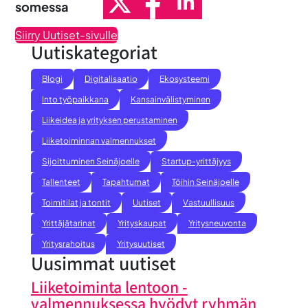
somessa
Siirry Uutiset-sivulle
Uutiskategoriat
Blogi
Digitalisaatio
Ekosysteemi
Into työpaikkana
Kansainvälistyminen
Liikeidea ja yrityksen perustaminen
Liiketoiminnan valmennukset
Sijoittuminen Seinäjoelle
Startup-yrittäjyys
Tallenteet
Tapahtumat
Töihin Seinäjoelle
Toimitilat ja tontit
Uutiset
Vastuullisuus
Yrittäjätarinat
Yrityskaupat
Yritysneuvonta
Yritysrahoitus
Yritysuutiset
Uusimmat uutiset
Liiketoiminta lentoon -
valmennuksessa hyödyt ryhmän