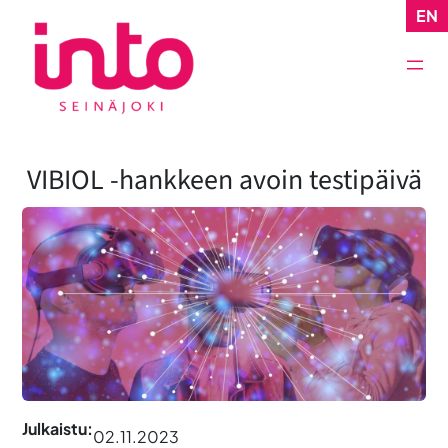
Siirry
EN
sisältöön
VIBIOL -hankkeen avoin testipäivä
Julkaistu:
02.11.2023