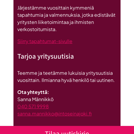
Britannnian
Järjestämme vuosittain kymmeniä
suurin
tapahtumia ja valmennuksia, jotka edistävät
investointi
yritysten liiketoimintaa ja ihmisten
Suomeen
verkostoitumista.
Siirry tapahtumat-sivulle
Tarjoa yritysuutisia
Teemme ja teetämme lukuisia yritysuutisia
vuosittain. Ilmianna hyvä henkilö tai uutinen.
Ota yhteyttä:
Sanna Männikkö
040 571 9998
sanna.mannikko@intoseinajoki.fi
Tilaa uutiskirje