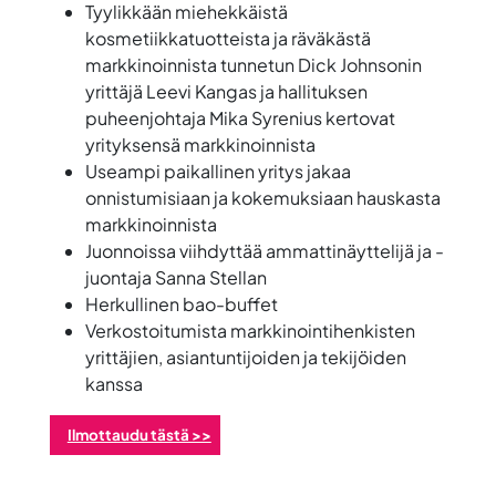
Tyylikkään miehekkäistä
kosmetiikkatuotteista ja räväkästä
markkinoinnista tunnetun
Dick Johnsonin
yrittäjä
Leevi Kangas
ja hallituksen
puheenjohtaja
Mika Syrenius
kertovat
yrityksensä markkinoinnista
Useampi paikallinen yritys jakaa
onnistumisiaan ja kokemuksiaan hauskasta
markkinoinnista
Juonnoissa viihdyttää ammattinäyttelijä ja -
juontaja
Sanna Stellan
Herkullinen bao-buffet
Verkostoitumista markkinointihenkisten
yrittäjien, asiantuntijoiden ja tekijöiden
kanssa
Ilmottaudu tästä >>