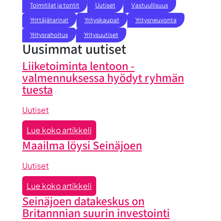
Toimitilat ja tontit
Uutiset
Vastuullisuus
Yrittäjätarinat
Yrityskaupat
Yritysneuvonta
Yritysrahoitus
Yritysuutiset
Uusimmat uutiset
Liiketoiminta lentoon -
valmennuksessa hyödyt ryhmän
tuesta
Uutiset
:
Lue koko artikkeli
Liiketoiminta
Maailma löysi Seinäjoen
lentoon
-
Uutiset
valmennuksessa
:
Lue koko artikkeli
hyödyt
Maailma
Seinäjoen datakeskus on
ryhmän
löysi
Britannnian suurin investointi
tuesta
Seinäjoen