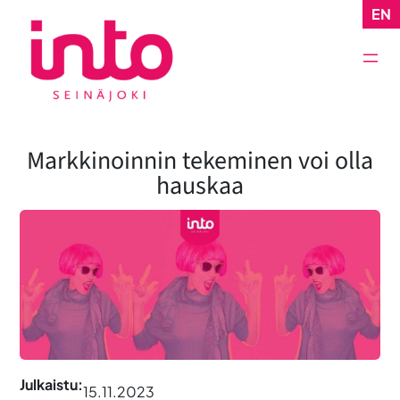
Siirry
EN
sisältöön
Markkinoinnin tekeminen voi olla
hauskaa
Julkaistu:
15.11.2023