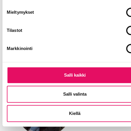
Koivumäen työnantaja Härmän liikenne
hyödyntää somekanavillaan rentoja videoita,
Mieltymykset
joissa esitellään kalustoa ja kerrotaan
muutoinkin ajankohtaisista yrityksen
palveluista.
Tilastot
Milaista videoita on tehdä? Miten ne
käytännössä syntyvät? Millaista palautetta
Markkinointi
tekijät saavat? Juha Koivumäen lisäksi lavalle
nousee Härmän liikenteen myyntipäällikkö Iina
Peura.
Salli kaikki
Salli valinta
Kiellä