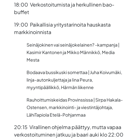
18:00 Verkostoitumista ja herkullinen bao-
buffet
19:00 Paikallisia yritystarinoita hauskasta
markkinoinnista
Seinäjokinen vai seinäjokelainen? -kampanja |
Kasimir Kantonen
ja
Mikko Männikkö
, Media
Mesta
Bodaava bussikuski somettaa |
Juha Koivumäki
,
linja-autonkuljettaja ja
Iina Peura
,
myyntipäällikkö, Härmän liikenne
Rauhoittumiskeidas Provinssissa |
Sirpa Hakala-
Ostensen
, markkinointi- ja viestintäjohtaja,
LähiTapiola Etelä-Pohjanmaa
20:15 Virallinen ohjelma päättyy, mutta vapaa
verkostoituminen jatkuu ja baari auki klo 22:00