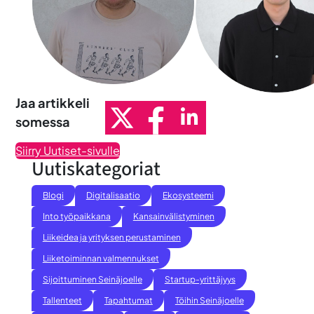
Jaa artikkeli
somessa
Siirry Uutiset-sivulle
Uutiskategoriat
Blogi
Digitalisaatio
Ekosysteemi
Into työpaikkana
Kansainvälistyminen
Liikeidea ja yrityksen perustaminen
Liiketoiminnan valmennukset
Sijoittuminen Seinäjoelle
Startup-yrittäjyys
Tallenteet
Tapahtumat
Töihin Seinäjoelle