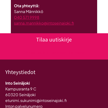
Ota yhteyttä:
Sanna Männikkö
040 571 9998
sanna.mannikko@intoseinajoki.fi
Tilaa uutiskirje
Klikkaa tästä uutiskirjeen tilaukseen
Yhteystiedot
Into Seinäjoki
Kampusranta 9 C
60320 Seinäjoki
etunimi.sukunimi@intoseinajoki.fi
Inton palvelunumero