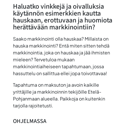
Haluatko vinkkejä ja oivalluksia
käytännön esimerkkien kautta
hauskaan, erottuvaan ja huomiota
herättävään markkinointiin?
Saako markkinointi olla hauskaa? Millaista on
hauska markkinointi? Entä miten sitten tehdä
markkinointia, joka on hauskaa ja jää ihmisten
mieleen?
Tervetuloa mukaan
markkinointiaiheiseen tapahtumaan, jossa
hassuttelu on sallittua ellei jopa toivottavaa!
Tapahtuma on maksuton ja avoin kaikille
yrittäjille ja markkinoinnin tekijöille Etelä-
Pohjanmaan alueella.
Paikkoja on kuitenkin
tarjolla rajoitetusti
.
OHJELMASSA