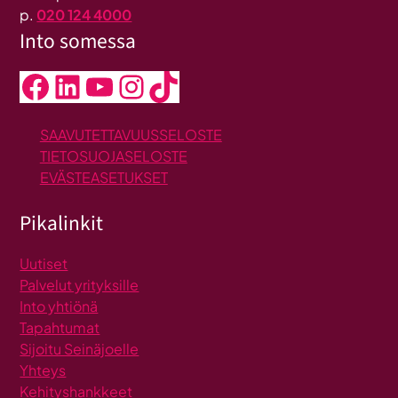
p.
020 124 4000
Into somessa
Facebook
LinkedIn
YouTube
Instagram
TikTok
SAAVUTETTAVUUSSELOSTE
TIETOSUOJASELOSTE
EVÄSTEASETUKSET
Pikalinkit
Uutiset
Palvelut yrityksille
Into yhtiönä
Tapahtumat
Sijoitu Seinäjoelle
Yhteys
Kehityshankkeet