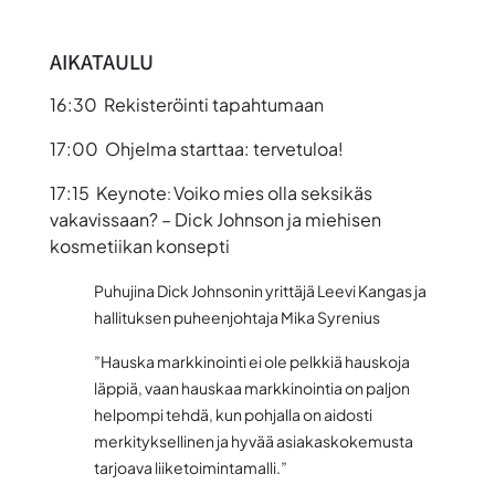
AIKATAULU
16:30 Rekisteröinti tapahtumaan
17:00 Ohjelma starttaa: tervetuloa!
17:15 Keynote
Voiko mies olla seksikäs
:
vakavissaan? – Dick Johnson ja miehisen
kosmetiikan konsepti
Puhujina Dick Johnsonin yrittäjä
Leevi Kangas
ja
hallituksen puheenjohtaja
Mika Syrenius
”Hauska markkinointi ei ole pelkkiä hauskoja
läppiä, vaan hauskaa markkinointia on paljon
helpompi tehdä, kun pohjalla on aidosti
merkityksellinen ja hyvää asiakaskokemusta
tarjoava liiketoimintamalli.”