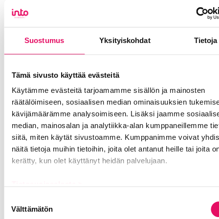
Suostumus
Yksityiskohdat
Tietoja
Tämä sivusto käyttää evästeitä
Käytämme evästeitä tarjoamamme sisällön ja mainosten
räätälöimiseen, sosiaalisen median ominaisuuksien tukemise
kävijämäärämme analysoimiseen. Lisäksi jaamme sosiaalis
Juha Koivumäki
, linja-autonkuljettaja &
Iina Peura
,
median, mainosalan ja analytiikka-alan kumppaneillemme tie
myyntipäällikkö, Härmän liikenne
siitä, miten käytät sivustoamme. Kumppanimme voivat yhdis
näitä tietoja muihin tietoihin, joita olet antanut heille tai joita o
Juha Koivumäki vaihtoi jokin aika sitten työuraa
kerätty, kun olet käyttänyt heidän palvelujaan.
turvallisuusalalta linja-autonkuljettajaksi.
Valmistuttuaan uuteen ammattiin hän alkoi
Tietosuojaseloste >
TikTokissa jakaa videoita työstään tavoitteena
tuoda etenkin nuorille esille linja-
Suostumuksen
autonkuljettajan työn monipuolisuuta. Myös
Välttämätön
valinta