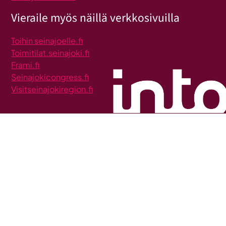
Vieraile myös näillä verkkosivuilla
Toihin seinajoelle.fi
Toimitilat.seinajoki.fi
Frami.fi
Seinajokicongress.fi
Visitseinajokiregion.fi