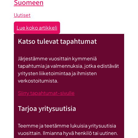
Suomeen
Uutiset
:
Lue koko artikkeli
Seinäjoen
Katso tulevat tapahtumat
datakeskus
on
Britannnian
Järjestämme vuosittain kymmeniä
suurin
tapahtumia ja valmennuksia, jotka edistävät
investointi
yritysten liiketoimintaa ja ihmisten
Suomeen
verkostoitumista.
Siirry tapahtumat-sivulle
Tarjoa yritysuutisia
Teemme ja teetämme lukuisia yritysuutisia
vuosittain. Ilmianna hyvä henkilö tai uutinen.