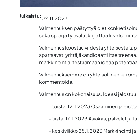
Julkaistu:
02.11.2023
Valmennuksen päätyttyä olet konkretisoinut 
sekä oppi ja työkalut kirjoittaa liiketoimi
Valmennus koostuu viidestä yhteisestä tap
sparraavat, yrittäjäkandidaatti itse treen
markkinointia, testaamaan ideaa potentiaalis
Valmennuksemme on yhteisöllinen, eli oman
kommentoida.
Valmennus on kokonaisuus. Ideasi jalostuu
– torstai 12.1.2023 Osaaminen ja erot
– tiistai 17.1.2023 Asiakas, palvelut ja t
– keskiviikko 25.1.2023 Markkinointi ja