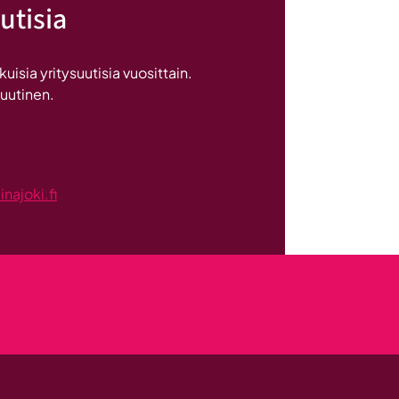
utisia
on
Britannnian
suurin
sia yritysuutisia vuosittain.
investointi
 uutinen.
Suomeen
ajoki.fi
kseen