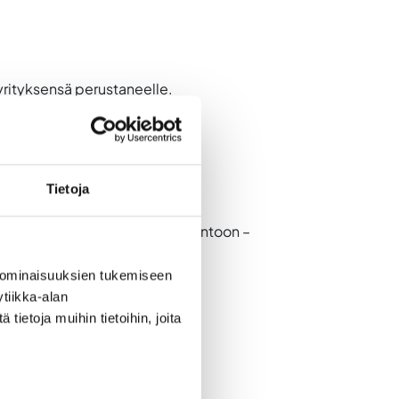
 yrityksensä perustaneelle.
Tietoja
avista. Seuraava Liikeideat lentoon –
 ominaisuuksien tukemiseen
tiikka-alan
ietoja muihin tietoihin, joita