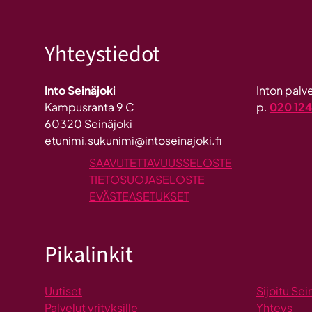
Yhteystiedot
Into Seinäjoki
Inton pal
Kampusranta 9 C
p.
020 12
60320 Seinäjoki
etunimi.sukunimi@intoseinajoki.fi
SAAVUTETTAVUUSSELOSTE
TIETOSUOJASELOSTE
EVÄSTEASETUKSET
Pikalinkit
Uutiset
Sijoitu Sei
Palvelut yrityksille
Yhteys