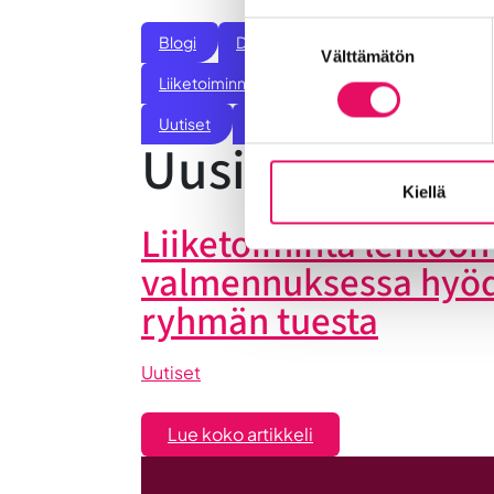
Suostumuksen
Blogi
Digitalisaatio
Ekosysteemi
Välttämätön
valinta
Liiketoiminnan valmennukset
Sijoittumine
Uutiset
Vastuullisuus
Yrittäjätarinat
Uusimmat uuti
Kiellä
Liiketoiminta lentoon 
valmennuksessa hyö
ryhmän tuesta
Uutiset
:
Lue koko artikkeli
Liiketoiminta
lentoon