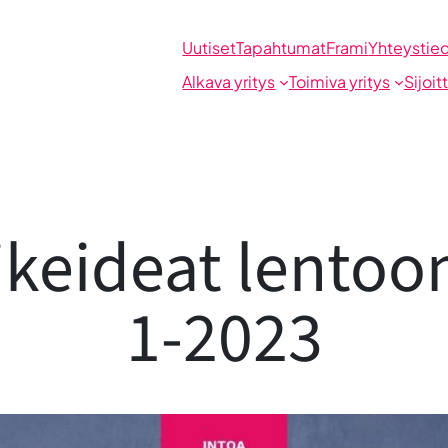
Uutiset
Tapahtumat
Frami
Yhteystie
Alkava yritys
Toimiva yritys
Sijoit
ikeideat lento
1-2023