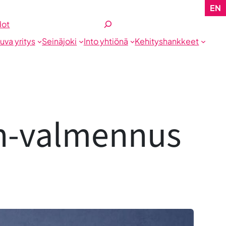
EN
Etsi
dot
tuva yritys
Seinäjoki
Into yhtiönä
Kehityshankkeet
on-valmennus