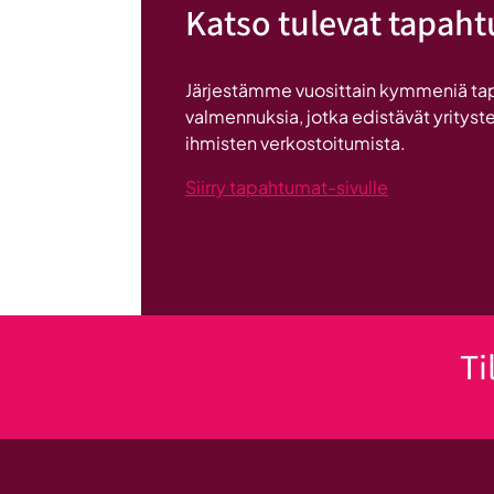
Katso tulevat tapah
-
valmennuksessa
hyödyt
Järjestämme vuosittain kymmeniä ta
ryhmän
valmennuksia, jotka edistävät yrityste
tuesta
ihmisten verkostoitumista.
Siirry tapahtumat-sivulle
Ti