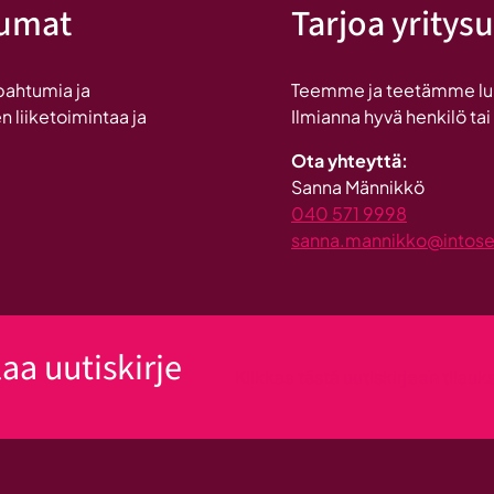
tumat
Tarjoa yritysu
pahtumia ja
Teemme ja teetämme lukui
n liiketoimintaa ja
Ilmianna hyvä henkilö tai
Ota yhteyttä:
Sanna Männikkö
040 571 9998
sanna.mannikko@intosein
laa uutiskirje
Klikkaa tästä uutiskirjeen tilau