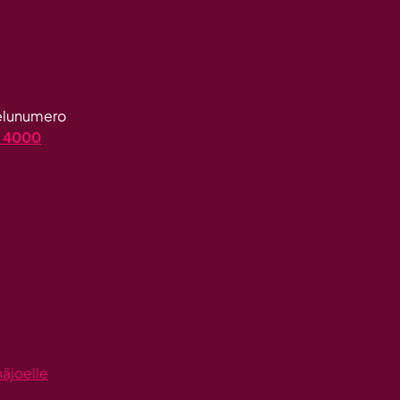
velunumero
4 4000
näjoelle