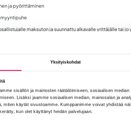
inen ja pyörittäminen
 – myyntipuhe
llistujalle maksuton ja suunnattu alkavalle yrittäjälle tai jo
rtavaa.
Yksityiskohdat
o iloksemme täyttynyt liikeideaansa kehittävistä valmennett
itä
ulle 2023.
mme sisällön ja mainosten räätälöimiseen, sosiaalisen median
iseen. Lisäksi jaamme sosiaalisen median, mainosalan ja analy
, miten käytät sivustoamme. Kumppanimme voivat yhdistää näitä t
n kerätty, kun olet käyttänyt heidän palvelujaan.
t