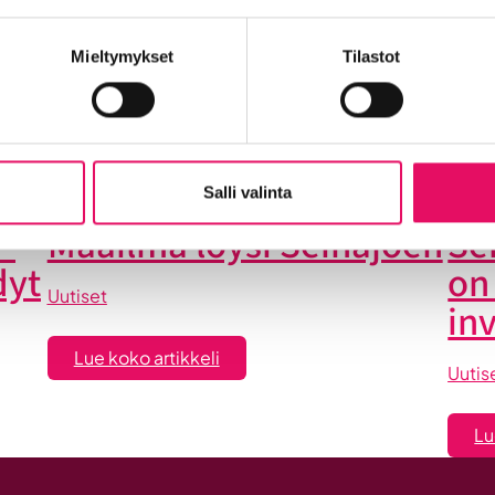
Into työpaikkana
Kansainvälistyminen
Liikeidea ja yrity
Mieltymykset
Tilastot
n Seinäjoelle
Startup-yrittäjyys
Tallenteet
Tapahtuma
Yrityskaupat
Yritysneuvonta
Yritysrahoitus
Yritysuu
set
Salli valinta
-
Maailma löysi Seinäjoen
Se
dyt
on
Uutiset
in
:
Lue koko artikkeli
Uutis
Maailma
löysi
Lu
Seinäjoen