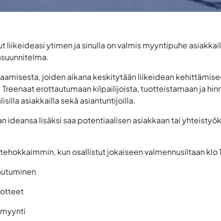
liikeideasi ytimen ja sinulla on valmis myyntipuhe asiakkaill
ntasuunnitelma.
aamisesta, joiden aikana keskitytään liikeidean kehittämise
aa. Treenaat erottautumaan kilpailijoista, tuotteistamaan ja
illa asiakkailla sekä asiantuntijoilla.
 ideansa lisäksi saa potentiaalisen asiakkaan tai yhteistyö
 tehokkaimmin, kun osallistut jokaiseen valmennusiltaan klo
tautuminen
uotteet
 myynti