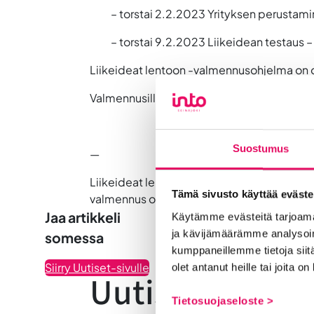
– torstai 2.2.2023 Yrityksen perustam
– torstai 9.2.2023 Liikeidean testaus
Liikeideat lentoon -valmennusohjelma on osa
Valmennusillan aikana on tarjolla pientä pu
Suostumus
—
Liikeideat lentoon – valmennus 1-2023 on j
Tämä sivusto käyttää eväste
valmennus on suunnitteilla maalis-huhtiku
Jaa artikkeli
Käytämme evästeitä tarjoama
ja kävijämäärämme analysoim
somessa
kumppaneillemme tietoja siitä
Siirry Uutiset-sivulle
olet antanut heille tai joita o
Uutiskategoria
Tietosuojaseloste >