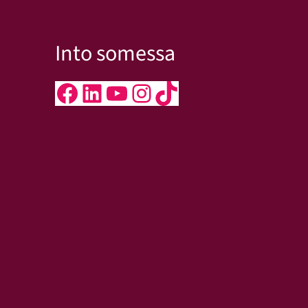
Into somessa
Facebook
LinkedIn
YouTube
Instagram
TikTok