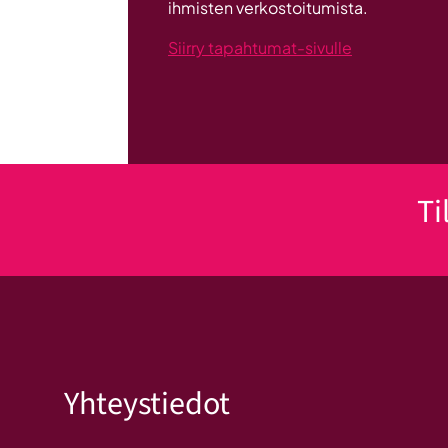
ihmisten verkostoitumista.
Siirry tapahtumat-sivulle
Ti
Yhteystiedot