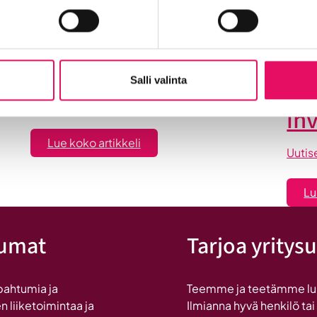
set
-
Maailma löysi Seinäjoen
Se
Salli valinta
dyt
on
Uutiset
in
:
Lue koko artikkeli
Uutis
Maailma
löysi
Lu
Seinäjoen
tumat
Tarjoa yritysu
pahtumia ja
Teemme ja teetämme lukui
n liiketoimintaa ja
Ilmianna hyvä henkilö tai