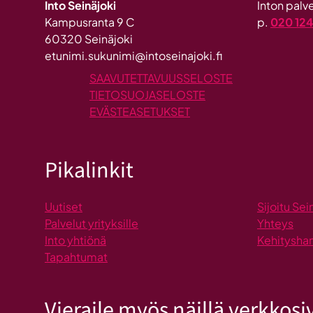
Into Seinäjoki
Inton pal
Kampusranta 9 C
p.
020 12
60320 Seinäjoki
etunimi.sukunimi@intoseinajoki.fi
SAAVUTETTAVUUSSELOSTE
TIETOSUOJASELOSTE
EVÄSTEASETUKSET
Pikalinkit
Uutiset
Sijoitu Sei
Palvelut yrityksille
Yhteys
Into yhtiönä
Kehitysha
Tapahtumat
Vieraile myös näillä verkkosiv