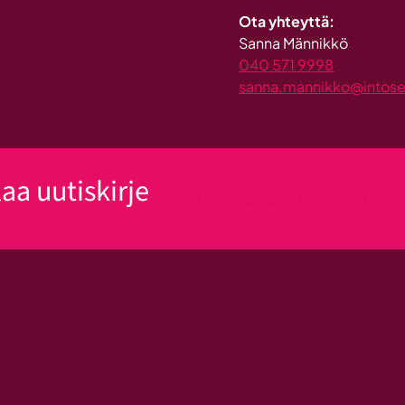
Ota yhteyttä:
Sanna Männikkö
040 571 9998
sanna.mannikko@intosein
laa uutiskirje
Klikkaa tästä uutiskirjeen tilau