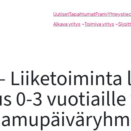
Uutiset
Tapahtumat
Frami
Yhteystie
Alkava yritys
Toimiva yritys
Sijoit
 Liiketoiminta 
0-3 vuotiaille 
aamupäiväryhm