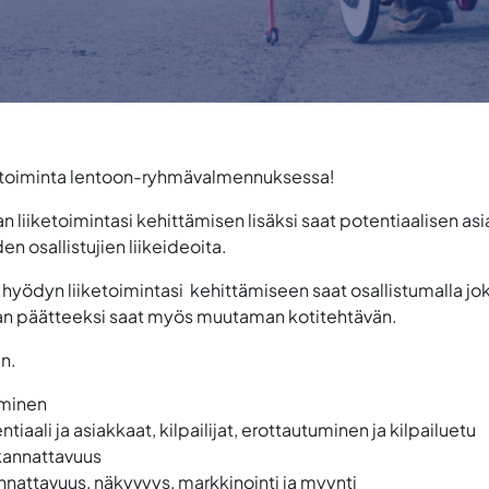
ketoiminta lentoon-ryhmävalmennuksessa!
liiketoimintasi kehittämisen lisäksi saat potentiaalisen as
 osallistujien liikeideoita.
hyödyn liiketoimintasi kehittämiseen saat osallistumalla
an päätteeksi saat myös muutaman kotitehtävän.
en.
uminen
iaali ja asiakkaat, kilpailijat, erottautuminen ja kilpailuetu
kannattavuus
annattavuus, näkyvyys, markkinointi ja myynti