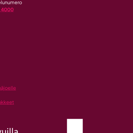
velunumero
4 4000
näjoelle
nkkeet
uilla