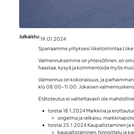
Julkaistu:
19.01.2024
Sparraamme yrityksesi liiketoimintaa Lii
Valmennuksemme on yhteisöllinen, eli oman 
haastaa, kysyä ja kommentoida myös muiden
Valmennus on kokonaisuus, ja parhaimman 
klo 08.00-11.00
. Jokaisen valmennuskerr
Etätoteutus ei valitettavasti ole mahdollin
torstai 18.1.2024
Markkina ja erottaut
ongelma ja ratkaisu, markkinapotent
torstai 25.1.2024
Kaupallistaminen ja 
kaupallistaminen, hinnoittelu ja k