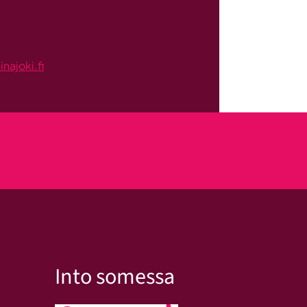
ajoki.fi
kseen
Into somessa