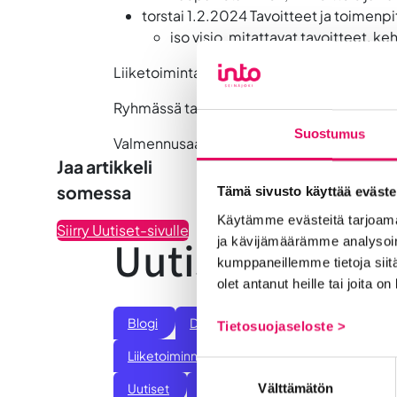
torstai 1.2.2024
Tavoitteet ja toimenpi
iso visio, mitattavat tavoitteet, k
Liiketoiminta lentoon -ryhmävalmennus on os
Ryhmässä tarjolla on kahdeksan paikkaa (1-2 
Suostumus
Valmennusaamupäivien aikana on tarjolla p
Jaa artikkeli
somessa
Tämä sivusto käyttää eväste
Käytämme evästeitä tarjoama
Siirry Uutiset-sivulle
Uutiskategoria
ja kävijämäärämme analysoim
kumppaneillemme tietoja siitä
olet antanut heille tai joita o
Blogi
Digitalisaatio
Ekosysteemi
Tietosuojaseloste >
Liiketoiminnan valmennukset
Sijoittumine
Suostumuksen
Välttämätön
Uutiset
Vastuullisuus
Yrittäjätarinat
valinta