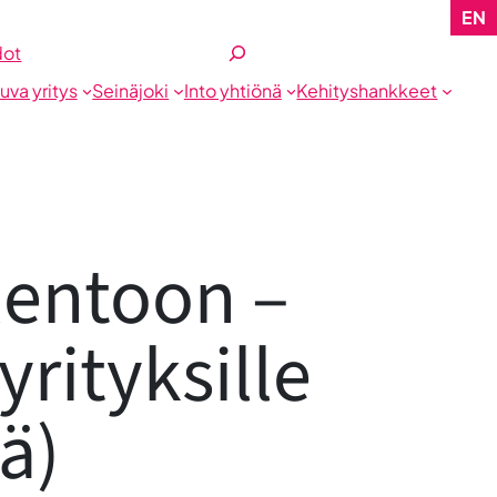
EN
Etsi
dot
tuva yritys
Seinäjoki
Into yhtiönä
Kehityshankkeet
lentoon –
yrityksille
ä)