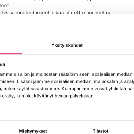
teet
ehitys-ja muutostarpeet, aikataulutettu suunnitelma
allistujalle maksuton ja suunnattu 0-3 vuotiaille yrityksille
osallistujaa / yritys).
Yksityiskohdat
ientä purtavaa.
itä
mme sisällön ja mainosten räätälöimiseen, sosiaalisen median
t
iseen. Lisäksi jaamme sosiaalisen median, mainosalan ja analy
, miten käytät sivustoamme. Kumppanimme voivat yhdistää näitä t
n kerätty, kun olet käyttänyt heidän palvelujaan.
Into työpaikkana
Kansainvälistyminen
Liikeidea ja yrity
n Seinäjoelle
Startup-yrittäjyys
Tallenteet
Tapahtuma
Mieltymykset
Tilastot
Yrityskaupat
Yritysneuvonta
Yritysrahoitus
Yritysuu