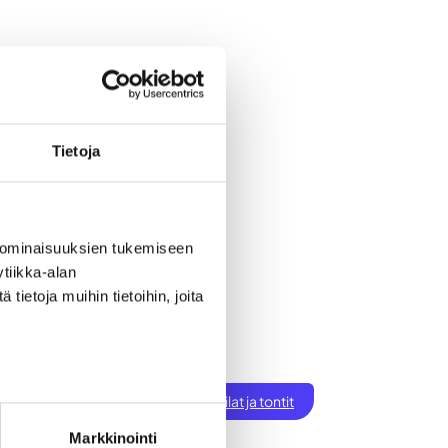
.
Tietoja
 ominaisuuksien tukemiseen
tiikka-alan
ietoja muihin tietoihin, joita
ksen perustaminen
t
Töihin Seinäjoelle
Toimitilat ja tontit
Markkinointi
tiset