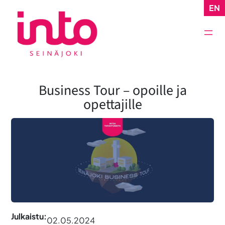
Siirry
EN
sisältöön
Business Tour – opoille ja
opettajille
Julkaistu:
02.05.2024