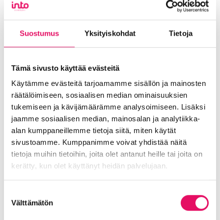
Blogi
Digitalisaatio
Ekosysteemi
Into työpaikkana
Kansainvälistyminen
Suostumus
Yksityiskohdat
Tietoja
Liikeidea ja yrityksen perustaminen
Liiketoiminnan valmennukset
Tämä sivusto käyttää evästeitä
Sijoittuminen Seinäjoelle
Startup-yrittäjyys
Käytämme evästeitä tarjoamamme sisällön ja mainosten
Tallenteet
Tapahtumat
Töihin Seinäjoelle
räätälöimiseen, sosiaalisen median ominaisuuksien
Toimitilat ja tontit
Uutiset
Vastuullisuus
tukemiseen ja kävijämäärämme analysoimiseen. Lisäksi
jaamme sosiaalisen median, mainosalan ja analytiikka-
Yrittäjätarinat
Yrityskaupat
Yritysneuvonta
alan kumppaneillemme tietoja siitä, miten käytät
Yritysrahoitus
Yritysuutiset
Uusimmat uutiset
sivustoamme. Kumppanimme voivat yhdistää näitä
tietoja muihin tietoihin, joita olet antanut heille tai joita on
Maailma löysi Seinäjoen
kerätty, kun olet käyttänyt heidän palvelujaan.
Uutiset
Tietosuojaseloste >
Suostumuksen
Välttämätön
:
Lue koko artikkeli
valinta
Maailma