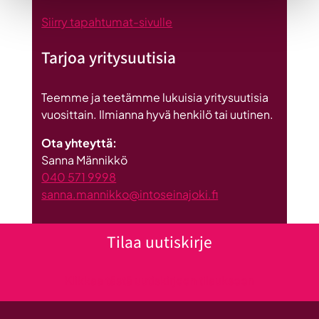
Siirry tapahtumat-sivulle
Tarjoa yritysuutisia
Teemme ja teetämme lukuisia yritysuutisia
vuosittain. Ilmianna hyvä henkilö tai uutinen.
Ota yhteyttä:
Sanna Männikkö
040 571 9998
sanna.mannikko@intoseinajoki.fi
Tilaa uutiskirje
Klikkaa tästä uutiskirjeen tilaukseen