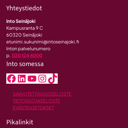
Yhteystiedot
Into Seinäjoki
Kampusranta 9 C
60320 Seinäjoki
etunimi.sukunimi@intoseinajoki.fi
Inton palvelunumero
p.
020 124 4000
Into somessa
Facebook
LinkedIn
YouTube
Instagram
TikTok
SAAVUTETTAVUUSSELOSTE
TIETOSUOJASELOSTE
EVÄSTEASETUKSET
Pikalinkit