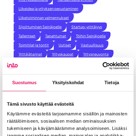
Liikeidea ja yrityksen perustaminen
Liiketoiminnan valmennukset
Sijoittuminen Seinäjoelle
Startup-yrittäjyys
Tallenteet
Tapahtumat
Töihin Seinäjoelle
Toimitilat ja tontit
Uutiset
Vastuullisuus
Yrittäjätarinat
Yrityskaupat
Yritysneuvonta
Yritysrahoitus
Yritysuutiset
Uusimmat uutiset
Liiketoiminta lentoon -
Suostumus
Yksityiskohdat
Tietoja
valmennuksessa hyödyt ryhmän
tuesta
Tämä sivusto käyttää evästeitä
Uutiset
Käytämme evästeitä tarjoamamme sisällön ja mainosten
räätälöimiseen, sosiaalisen median ominaisuuksien
:
Lue koko artikkeli
tukemiseen ja kävijämäärämme analysoimiseen. Lisäksi
Liiketoiminta
Maailma löysi Seinäjoen
jaamme sosiaalisen median, mainosalan ja analytiikka-