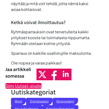
näyttää ja mitä voit tehdä, jotta nämä kaksi
asiaa kohtaisivat.
Ketkä voivat ilmoittautua?
Ryhmäsparrauksiin ovat tervetulleita kaikki
yritykset koosta tai toimialasta riippumatta.
Ryhmään otetaan kolme yritystä.
Sparraus on kaikille osallistujille maksutonta.
Ole nopea ja varaa paikkasi!
Jaa artikkeli
somessa
Siirry Uutiset-sivulle
Uutiskategoriat
Blogi
Digitalisaatio
Ekosysteemi
Into työpaikkana
Kansainvälistyminen