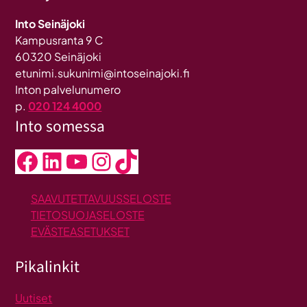
Into Seinäjoki
Kampusranta 9 C
60320 Seinäjoki
etunimi.sukunimi@intoseinajoki.fi
Inton palvelunumero
p.
020 124 4000
Into somessa
Facebook
LinkedIn
YouTube
Instagram
TikTok
SAAVUTETTAVUUSSELOSTE
TIETOSUOJASELOSTE
EVÄSTEASETUKSET
Pikalinkit
Uutiset