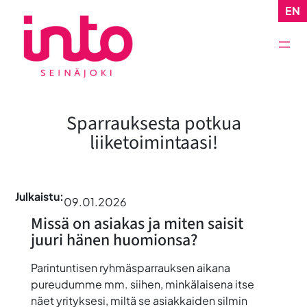
Siirry
EN
sisältöön
Sparrauksesta potkua
liiketoimintaasi!
Julkaistu:
09.01.2026
Missä on asiakas ja miten saisit
juuri hänen huomionsa?
Parintuntisen ryhmäsparrauksen aikana
pureudumme mm. siihen, minkälaisena itse
näet yrityksesi, miltä se asiakkaiden silmin