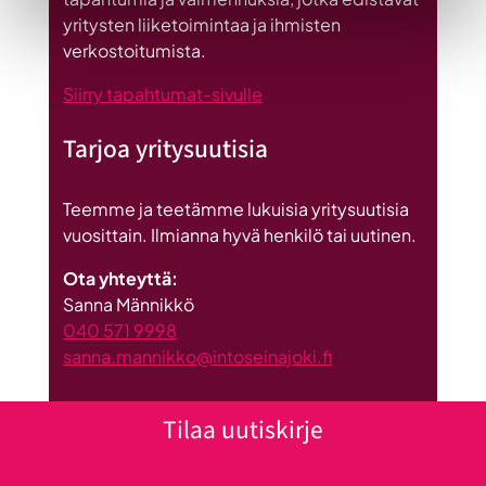
investointi
yritysten liiketoimintaa ja ihmisten
Suomeen
verkostoitumista.
Siirry tapahtumat-sivulle
Tarjoa yritysuutisia
Teemme ja teetämme lukuisia yritysuutisia
vuosittain. Ilmianna hyvä henkilö tai uutinen.
Ota yhteyttä:
Sanna Männikkö
040 571 9998
sanna.mannikko@intoseinajoki.fi
Tilaa uutiskirje