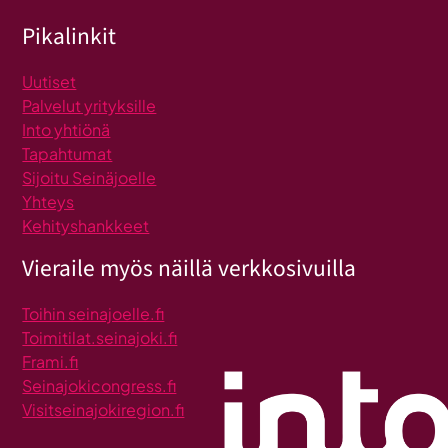
Pikalinkit
Uutiset
Palvelut yrityksille
Into yhtiönä
Tapahtumat
Sijoitu Seinäjoelle
Yhteys
Kehityshankkeet
Vieraile myös näillä verkkosivuilla
Toihin seinajoelle.fi
Toimitilat.seinajoki.fi
Frami.fi
Seinajokicongress.fi
Visitseinajokiregion.fi