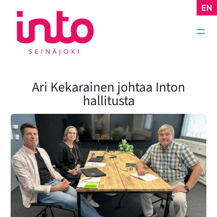
Siirry
EN
sisältöön
Ari Kekarainen johtaa Inton
hallitusta