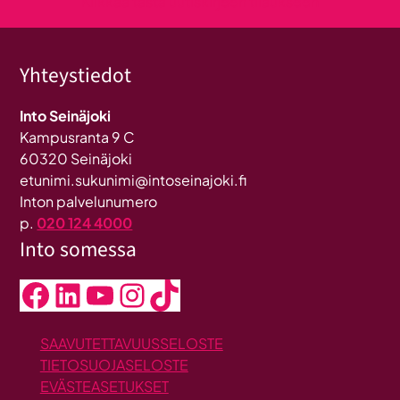
Klikkaa tästä uutiskirjeen tilaukseen
Yhteystiedot
Into Seinäjoki
Kampusranta 9 C
60320 Seinäjoki
etunimi.sukunimi@intoseinajoki.fi
Inton palvelunumero
p.
020 124 4000
Into somessa
Facebook
LinkedIn
YouTube
Instagram
TikTok
SAAVUTETTAVUUSSELOSTE
TIETOSUOJASELOSTE
EVÄSTEASETUKSET