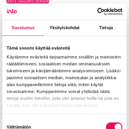
Uutiskategoriat
Blogi
Digitalisaatio
Ekosysteemi
Into työpaikkana
Kansainvälistyminen
Suostumus
Yksityiskohdat
Tietoja
Liikeidea ja yrityksen perustaminen
Liiketoiminnan valmennukset
Tämä sivusto käyttää evästeitä
Sijoittuminen Seinäjoelle
Startup-yrittäjyys
Käytämme evästeitä tarjoamamme sisällön ja mainosten
Tallenteet
Tapahtumat
Töihin Seinäjoelle
räätälöimiseen, sosiaalisen median ominaisuuksien
Toimitilat ja tontit
Uutiset
Vastuullisuus
tukemiseen ja kävijämäärämme analysoimiseen. Lisäksi
jaamme sosiaalisen median, mainosalan ja analytiikka-
Yrittäjätarinat
Yrityskaupat
Yritysneuvonta
alan kumppaneillemme tietoja siitä, miten käytät
Yritysrahoitus
Yritysuutiset
sivustoamme. Kumppanimme voivat yhdistää näitä
Uusimmat uutiset
tietoja muihin tietoihin, joita olet antanut heille tai joita on
Liiketoiminta lentoon -
kerätty, kun olet käyttänyt heidän palvelujaan.
valmennuksessa hyödyt ryhmän
tuesta
Tietosuojaseloste >
Suostumuksen
Välttämätön
valinta