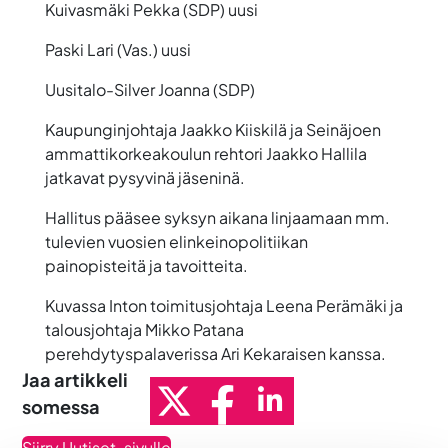
Kuivasmäki Pekka (SDP) uusi
Paski Lari (Vas.) uusi
Uusitalo-Silver Joanna (SDP)
Kaupunginjohtaja Jaakko Kiiskilä ja Seinäjoen
ammattikorkeakoulun rehtori Jaakko Hallila
jatkavat pysyvinä jäseninä.
Hallitus pääsee syksyn aikana linjaamaan mm.
tulevien vuosien elinkeinopolitiikan
painopisteitä ja tavoitteita.
Kuvassa Inton toimitusjohtaja Leena Perämäki ja
talousjohtaja Mikko Patana
perehdytyspalaverissa Ari Kekaraisen kanssa.
Jaa artikkeli
somessa
Siirry Uutiset-sivulle