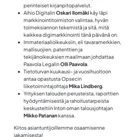
perinteiset kirjanpitopalvelut.
Aihio Digitalin
Oskari Ilomäki
käy läpi
markkinointitoimiston valintaa, hyvän
toimeksiannon tekemistä ja sitä, mitä
kaikkea digimarkkinointi tänä päivänä on.
Immateriaalioikeuksiin, eli tavaramerkkien,
mallisuojien, patenttien ja
tekijänoikeuksien maailmaan johdattaa
Paavola Legalin
Olli Paavola
.
Tietoturvan kuukausi- ja vuosihuoltoon
antaa opastusta Opsecin
liiketoimintajohtaja
Mika Lindberg
.
Yrityksen talouden perusteista, raporttien
hyödyntämisestä ja rahoitustarpeista
keskusteltiin Inton oman talousjohtajan
Mikko Patanan
kanssa.
Kiitos asiantuntijoillemme osaamisenne
jakamisesta!