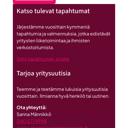
Myyntiliidejä
Suomeen
Katso tulevat tapahtumat
Euroopasta
kesäkuu
2026
Järjestämme vuosittain kymmeniä
tapahtumia ja valmennuksia, jotka edistävät
yritysten liiketoimintaa ja ihmisten
verkostoitumista.
Siirry tapahtumat-sivulle
Tarjoa yritysuutisia
Teemme ja teetämme lukuisia yritysuutisia
vuosittain. Ilmianna hyvä henkilö tai uutinen.
Ota yhteyttä:
Sanna Männikkö
040 571 9998
sanna.mannikko@intoseinajoki.fi