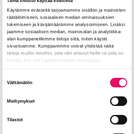
Tämä sivusto käyttää evästeitä
Käytämme evästeitä tarjoamamme sisällön ja mainosten
räätälöimiseen, sosiaalisen median ominaisuuksien
Jaa artikkeli
tukemiseen ja kävijämäärämme analysoimiseen. Lisäksi
somessa
jaamme sosiaalisen median, mainosalan ja analytiikka-
alan kumppaneillemme tietoja siitä, miten käytät
Siirry Uutiset-sivulle
sivustoamme. Kumppanimme voivat yhdistää näitä
Uutiskategoriat
tietoja muihin tietoihin, joita olet antanut heille tai joita on
kerätty, kun olet käyttänyt heidän palvelujaan.
Blogi
Digitalisaatio
Ekosysteemi
Into työpaikkana
Kansainvälistyminen
Tietosuojaseloste >
Suostumuksen
Liikeidea ja yrityksen perustaminen
Välttämätön
valinta
Liiketoiminnan valmennukset
Sijoittuminen Seinäjoelle
Startup-yrittäjyys
Mieltymykset
Tallenteet
Tapahtumat
Töihin Seinäjoelle
Toimitilat ja tontit
Uutiset
Vastuullisuus
Tilastot
Yrittäjätarinat
Yrityskaupat
Yritysneuvonta
Yritysrahoitus
Yritysuutiset