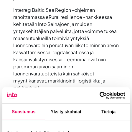
Interreg Baltic Sea Region -ohjelman
rahoittamassa eRural resilience -hankkeessa
kehitetään Into Seinäjoen ja muiden
yrityskehittäjien palveluita, jotta voimme tukea
maaseutualueilla toimivia yrityksiä
luonnonvaroihin perustuvan liiketoiminnan arvon
kasvattamisessa, digitalisaatiossa ja
kansainvälistymisessä. Teemoina ovat niin
paremman arvon saaminen
luonnonvaratuotteista kuin sähköiset
myyntikanavat, markkinointi, logistiikka ja
pakkaukset.
eRural resilience -hankkeen omat nettisivut.
Suostumus
Yksityiskohdat
Tietoja