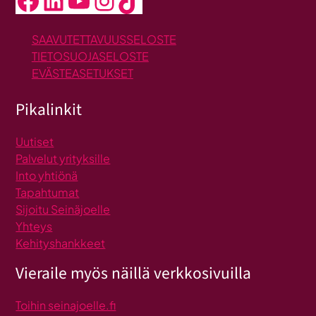
Facebook
LinkedIn
YouTube
Instagram
TikTok
SAAVUTETTAVUUSSELOSTE
TIETOSUOJASELOSTE
EVÄSTEASETUKSET
Pikalinkit
Uutiset
Palvelut yrityksille
Into yhtiönä
Tapahtumat
Sijoitu Seinäjoelle
Yhteys
Kehityshankkeet
Vieraile myös näillä verkkosivuilla
Toihin seinajoelle.fi