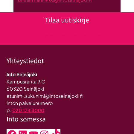
Tilaa uutiskirje
Klikkaa tästä uutiskirjeen tilaukseen
Yhteystiedot
Into Seinäjoki
Kampusranta 9 C
60320 Seinäjoki
etunimi.sukunimi@intoseinajoki.fi
Inton palvelunumero
p.
020 124 4000
Into somessa