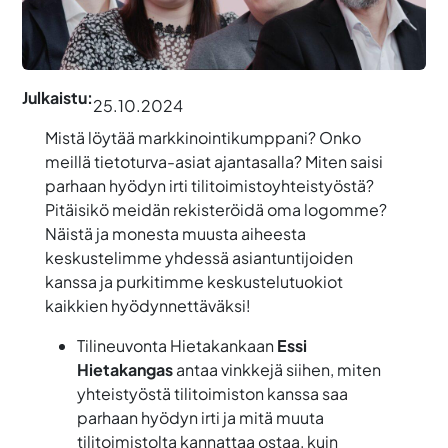
Julkaistu:
25.10.2024
Mistä löytää markkinointikumppani? Onko
meillä tietoturva-asiat ajantasalla? Miten saisi
parhaan hyödyn irti tilitoimistoyhteistyöstä?
Pitäisikö meidän rekisteröidä oma logomme?
Näistä ja monesta muusta aiheesta
keskustelimme yhdessä asiantuntijoiden
kanssa ja purkitimme keskustelutuokiot
kaikkien hyödynnettäväksi!
Tilineuvonta Hietakankaan
Essi
Hietakangas
antaa vinkkejä siihen, miten
yhteistyöstä tilitoimiston kanssa saa
parhaan hyödyn irti ja mitä muuta
tilitoimistolta kannattaa ostaa, kuin