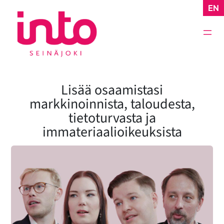
Siirry
EN
sisältöön
Lisää osaamistasi
markkinoinnista, taloudesta,
tietoturvasta ja
immateriaalioikeuksista