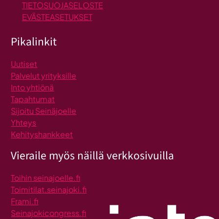
TIETOSUOJASELOSTE
EVÄSTEASETUKSET
Pikalinkit
Uutiset
Palvelut yrityksille
Into yhtiönä
Tapahtumat
Sijoitu Seinäjoelle
Yhteys
Kehityshankkeet
Vieraile myös näillä verkkosivuilla
Toihin seinajoelle.fi
Toimitilat.seinajoki.fi
Frami.fi
Seinajokicongress.fi