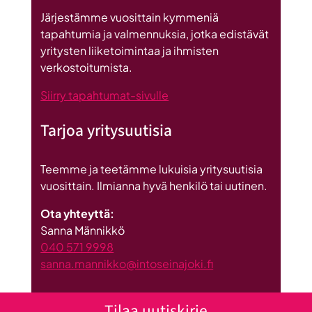
Britannnian
Järjestämme vuosittain kymmeniä
suurin
tapahtumia ja valmennuksia, jotka edistävät
investointi
yritysten liiketoimintaa ja ihmisten
Suomeen
verkostoitumista.
Siirry tapahtumat-sivulle
Tarjoa yritysuutisia
Teemme ja teetämme lukuisia yritysuutisia
vuosittain. Ilmianna hyvä henkilö tai uutinen.
Ota yhteyttä:
Sanna Männikkö
040 571 9998
sanna.mannikko@intoseinajoki.fi
Tilaa uutiskirje