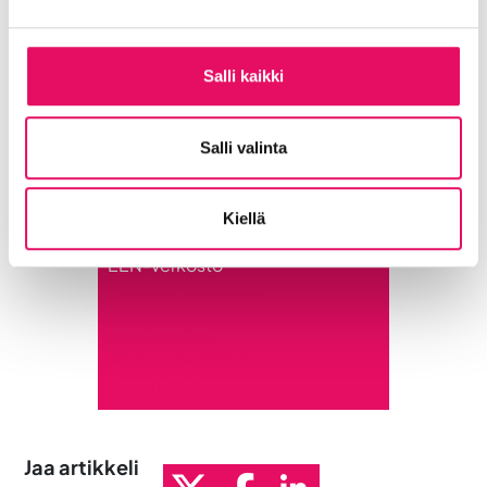
Salli kaikki
Salli valinta
Alapiha Satu
Asiantuntija
Kiellä
Yritysten kansainvälistyminen,
EEN-verkosto
+358 50 383 0355
satu.alapiha
@intoseinajoki.fi
Tutustu Satuun
Jaa artikkeli