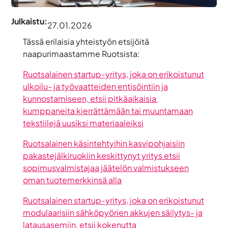
Julkaistu:
27.01.2026
Tässä erilaisia yhteistyön etsijöitä
naapurimaastamme Ruotsista:
Ruotsalainen startup-yritys, joka on erikoistunut
ulkoilu- ja työvaatteiden entisöintiin ja
kunnostamiseen, etsii pitkäaikaisia ​​
kumppaneita kierrättämään tai muuntamaan
tekstiilejä uusiksi materiaaleiksi
Ruotsalainen käsintehtyihin kasvipohjaisiin
pakastejälkiruokiin keskittynyt yritys etsii
sopimusvalmistajaa jäätelön valmistukseen
oman tuotemerkkinsä alla
Ruotsalainen startup-yritys, joka on erikoistunut
modulaarisiin sähköpyörien akkujen säilytys- ja
latausasemiin, etsii kokenutta