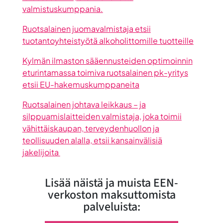
valmistuskumppania.
Ruotsalainen juomavalmistaja etsii
tuotantoyhteistyötä alkoholittomille tuotteille
Kylmän ilmaston sääennusteiden optimoinnin
eturintamassa toimiva ruotsalainen pk-yritys
etsii EU-hakemuskumppaneita
Ruotsalainen johtava leikkaus – ja
silppuamislaitteiden valmistaja, joka toimii
vähittäiskaupan, terveydenhuollon ja
teollisuuden alalla, etsii kansainvälisiä
jakelijoita
Lisää näistä ja muista EEN-
verkoston maksuttomista
palveluista: