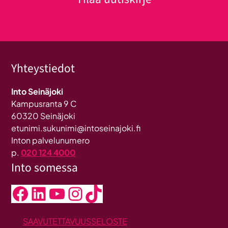
Klikkaa tästä uutiskirjeen tilaukseen
Yhteystiedot
Into Seinäjoki
Kampusranta 9 C
60320 Seinäjoki
etunimi.sukunimi@intoseinajoki.fi
Inton palvelunumero
p.
020 124 4000
Into somessa
Facebook
LinkedIn
YouTube
Instagram
TikTok
SAAVUTETTAVUUSSELOSTE