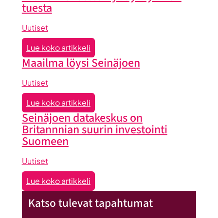
tuesta
Uutiset
:
Lue koko artikkeli
Liiketoiminta
Maailma löysi Seinäjoen
lentoon
-
Uutiset
valmennuksessa
:
Lue koko artikkeli
hyödyt
Maailma
Seinäjoen datakeskus on
ryhmän
löysi
Britannnian suurin investointi
tuesta
Seinäjoen
Suomeen
Uutiset
:
Lue koko artikkeli
Seinäjoen
Katso tulevat tapahtumat
datakeskus
on