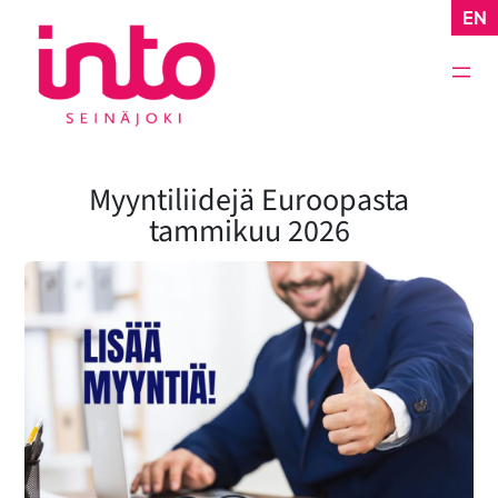
Siirry
EN
sisältöön
Myyntiliidejä Euroopasta
tammikuu 2026