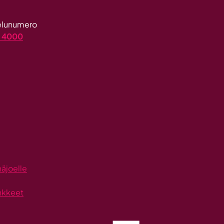
velunumero
4 4000
näjoelle
nkkeet