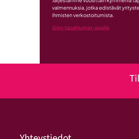
Järjestämme vuosittain kymmeniä ta
ryhmän
valmennuksia, jotka edistävät yrityste
tuesta
ihmisten verkostoitumista.
Siirry tapahtumat-sivulle
Ti
Yhteystiedot