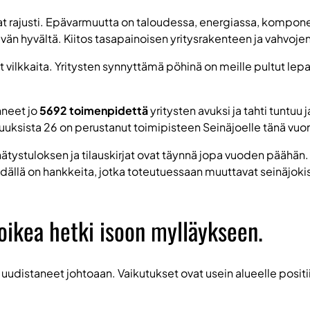
t rajusti. Epävarmuutta on taloudessa, energiassa, komponent
ävän hyvältä. Kiitos tasapainoisen yritysrakenteen ja vahvojen
 vilkkaita. Yritysten synnyttämä pöhinä on meille pultut lepa
hneet jo
5692 toimenpidettä
yritysten avuksi ja tahti tuntuu
uuksista 26 on perustanut toimipisteen Seinäjoelle tänä vuo
tystuloksen ja tilauskirjat ovat täynnä jopa vuoden päähän. Y
ällä on hankkeita, jotka toteutuessaan muuttavat seinäjoki
 oikea hetki isoon mylläykseen.
 uudistaneet johtoaan. Vaikutukset ovat usein alueelle positii