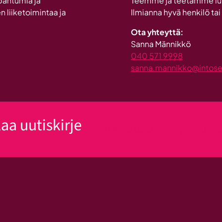
pahtumia ja
Teemme ja teetämme lukui
n liiketoimintaa ja
Ilmianna hyvä henkilö tai
Ota yhteyttä:
Sanna Männikkö
040 571 9998
sanna.mannikko@intosein
laa uutiskirje
Klikkaa tästä uutiskirjeen tilau