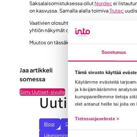
Saksalaisomistuksessa ollut
Nordec
ei listautu
on kasvussa. Samalla alalla toimiva
Trutec
uudis
Vaativien olosuhteiden ja liikkuvan kaluston i
yhtiön näkymät ovat hyvin valoisat.
Muutos on tässäkin ajassa mahdollisuus. Mennä
Suostumus
Jaa artikkeli
Tämä sivusto käyttää eväste
somessa
Käytämme evästeitä tarjoama
ja kävijämäärämme analysoim
Siirry Uutiset-sivulle
Uutiskategoria
kumppaneillemme tietoja siitä
olet antanut heille tai joita o
Tietosuojaseloste >
Blogi
Digitalisaatio
Ekosysteemi
Suostumuksen
Liiketoiminnan valmennukset
Sijoittumine