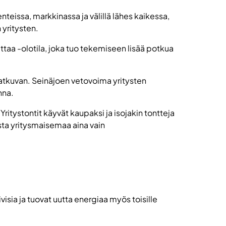
eissa, markkinassa ja välillä lähes kaikessa,
 yritysten.
ttaa -olotila, joka tuo tekemiseen lisää potkua
 jatkuvan. Seinäjoen vetovoima yritysten
nna.
ritystontit käyvät kaupaksi ja isojakin tontteja
sta yritysmaisemaa aina vain
visia ja tuovat uutta energiaa myös toisille