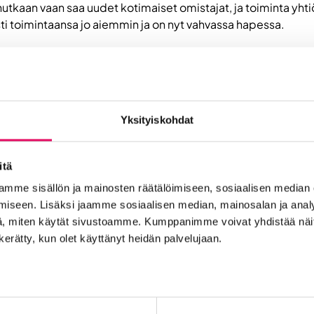
nutkaan vaan saa uudet kotimaiset omistajat, ja toiminta yhti
ti toimintaansa jo aiemmin ja on nyt vahvassa hapessa.
lmanvaihtobisneksessä 50 vuotta toiminut
Lumikko
on uudistun
än rohkeasti läpi sumun.
Yksityiskohdat
itä
mme sisällön ja mainosten räätälöimiseen, sosiaalisen median
iseen. Lisäksi jaamme sosiaalisen median, mainosalan ja analy
t
, miten käytät sivustoamme. Kumppanimme voivat yhdistää näitä t
n kerätty, kun olet käyttänyt heidän palvelujaan.
Into työpaikkana
Kansainvälistyminen
Liikeidea ja yrity
n Seinäjoelle
Startup-yrittäjyys
Tallenteet
Tapahtuma