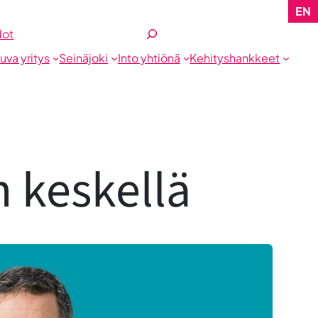
EN
Etsi
dot
tuva yritys
Seinäjoki
Into yhtiönä
Kehityshankkeet
 keskellä