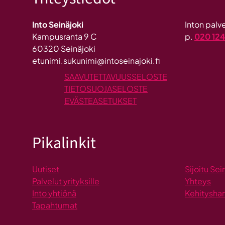
Into Seinäjoki
Inton pal
Kampusranta 9 C
p.
020 12
60320 Seinäjoki
etunimi.sukunimi@intoseinajoki.fi
SAAVUTETTAVUUSSELOSTE
TIETOSUOJASELOSTE
EVÄSTEASETUKSET
Pikalinkit
Uutiset
Sijoitu Sei
Palvelut yrityksille
Yhteys
Into yhtiönä
Kehitysha
Tapahtumat