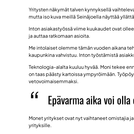
Yritysten näkymät talven kynnyksellä vaihteleva
mutta iso kuva meillä Seinäjoella näyttää yllätt
Inton asiakastyössä viime kuukaudet ovat olleet
ja auttaa ratkomaan asioita.
Me intolaiset olemme tämän vuoden aikana te
kaupunkina vahvistuu. Inton työstämistä asiakk
Teknologia-alalta kuuluu hyvää. Moni tekee ennä
on taas päästy kartoissa ympyröimään. Työpöyd
vetovoimaisemmaksi.
Epävarma aika voi olla
Monet yritykset ovat nyt vaihtaneet omistajia ja
yrityksille.