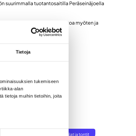
ön suurimmalla tuotantosaitilla Peräseinäjoella
ut reippaasti omistusta ja johtoa myöten ja
Tietoja
 ominaisuuksien tukemiseen
tiikka-alan
ietoja muihin tietoihin, joita
ksen perustaminen
t
Töihin Seinäjoelle
Toimitilat ja tontit