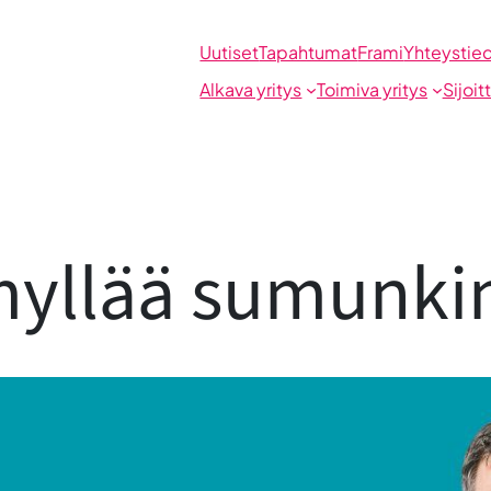
Uutiset
Tapahtumat
Frami
Yhteystie
Alkava yritys
Toimiva yritys
Sijoit
yllää sumunkin