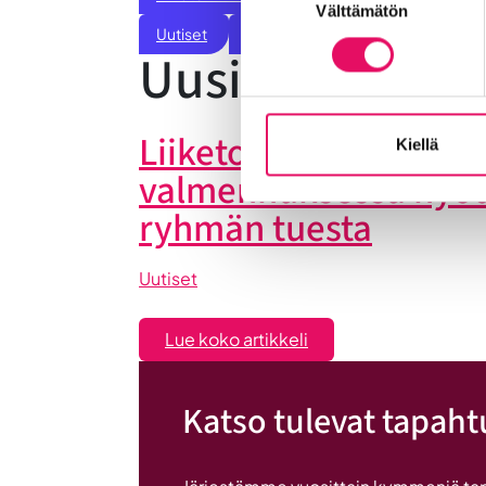
Välttämätön
valinta
Uutiset
Vastuullisuus
Yrittäjätarinat
Uusimmat uuti
Liiketoiminta lentoon 
Kiellä
valmennuksessa hyö
ryhmän tuesta
Uutiset
:
Lue koko artikkeli
Liiketoiminta
lentoon
Katso tulevat tapah
-
valmennuksessa
hyödyt