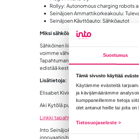
Rollyy: Autonomous charging robots a
Seinäjoen Ammattikorkeakoulu: Tuleva
Seinäjoen Käyttöauto: Sähköautot
Miksi sähköinen liikkuminen on tärkeää?
Sähköinen liikkuminen tarjoaa lukuisia etuj
voimme vähentää hiilijalanjälkeämme ja te
Suostumus
Tapahtuman tavoitteena on lisätä tietoisuu
edistää kestävää liikkumista Seinäjoella.
Tämä sivusto käyttää eväste
Lisätietoja:
Käytämme evästeitä tarjoama
Elisabet Kivimäki puh. +358 40 760 3907
ja kävijämäärämme analysoim
kumppaneillemme tietoja siitä
Aki Kytölä puh. +358 44 557 30 01
aki.kyto
olet antanut heille tai joita o
Linkki tapahtuman sivulle
Tietosuojaseloste >
Into Seinäjoki toteuttaa tapahtuman osana 
innovaatioita markkinoille mahdollisimman
Suostumuksen