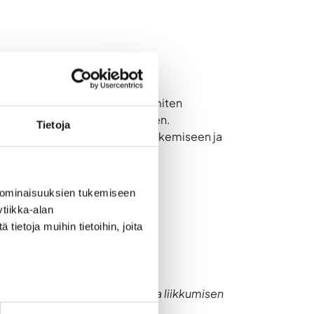
ta. Yhä useampi meistä pohtii, miten
 yksi vastaus tähän haasteeseen.
Tietoja
öystävällisempien valintojen tekemiseen ja
 ominaisuuksien tukemiseen
tiikka-alan
ietoja muihin tietoihin, joita
ten mahdollisuuksia tuoda uusia liikkumisen