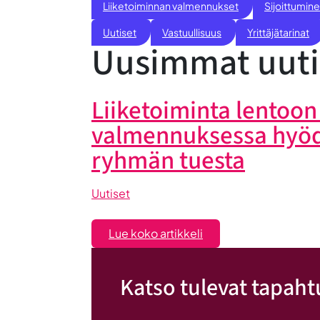
Liiketoiminnan valmennukset
Sijoittumine
Uutiset
Vastuullisuus
Yrittäjätarinat
Uusimmat uuti
Liiketoiminta lentoon 
valmennuksessa hyö
ryhmän tuesta
Uutiset
:
Lue koko artikkeli
Liiketoiminta
lentoon
Katso tulevat tapah
-
valmennuksessa
hyödyt