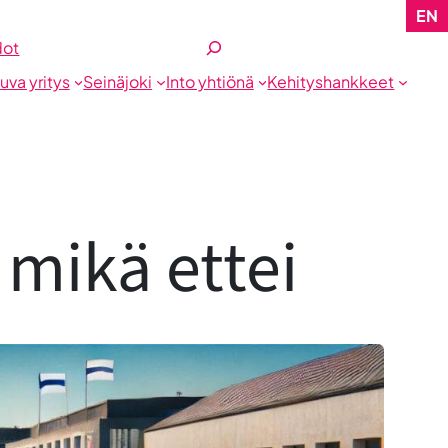
EN
Etsi
dot
tuva yritys
Seinäjoki
Into yhtiönä
Kehityshankkeet
mikä ettei