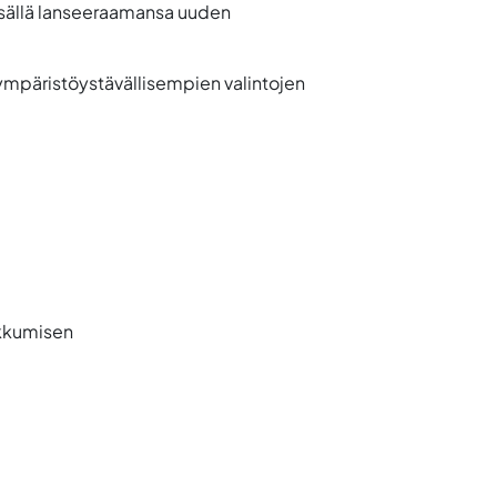
kesällä lanseeraamansa uuden
 ympäristöystävällisempien valintojen
ikkumisen