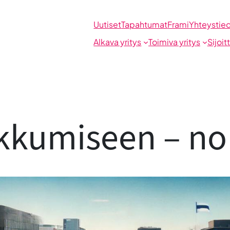
Uutiset
Tapahtumat
Frami
Yhteystie
Alkava yritys
Toimiva yritys
Sijoit
ikkumiseen – no 