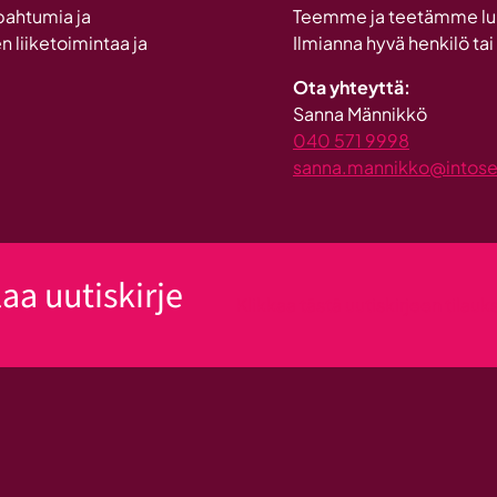
pahtumia ja
Teemme ja teetämme lukui
n liiketoimintaa ja
Ilmianna hyvä henkilö tai
Ota yhteyttä:
Sanna Männikkö
040 571 9998
sanna.mannikko@intosein
laa uutiskirje
Klikkaa tästä uutiskirjeen tilau