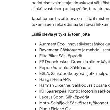
perinteiset valmistajatkin uskovat sähköis
sähköavusteisen potkupyörän, tapahtuma
Tapahtuman tavoitteena on lisätä ihmisten 
tekemiseen sekä edistää kestävää liikkumi
Esillä olevia yrityksiä/toimijoita
Augment Eco: Innovatiiviset sähkösku
Bayerncar: Sähköautot ja mahdollises
Elite Bike: Sähköpyörät
EP Dronekeskus: Dronet ja niiden käy
Eepee Autotalo: Sähköautot
ESLA: Sähköpotkupyörät, jotka helpott
Haaga Helia AMK
Härmän Liikenne: Sähköbussit osana k
IKH Saarenpää: Kontio Motorsin sähkö
Lakeus Sport: Sähköpyörät
Moto-Seinäjoki: Sähköiset työkoneet
Plugit Finland Oy