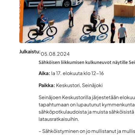
Julkaistu:
05.08.2024
Sähköisen liikkumisen kulkuneuvot näytille Sei
Aika:
la 17. elokuuta klo 12-16
Paikka:
Keskustori, Seinäjoki
Seinäjoen Keskustorilla järjestetään elok
tapahtumaan on lupautunut kymmenkunta al
sähköpotkulaudoista ja muista sähköisistä
latausratkaisuihin.
– Sähköistyminen on jo mullistanut ja mulli