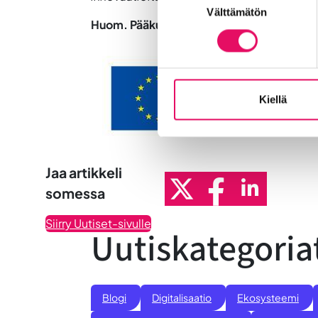
Välttämätön
valinta
Huom. Pääkuva on viitteellinen ja toteutet
Kiellä
Jaa artikkeli
somessa
Siirry Uutiset-sivulle
Uutiskategoria
Blogi
Digitalisaatio
Ekosysteemi