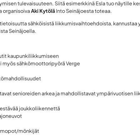
tymisen tulevaisuuteen. Siitä esimerkkinä Esla tuo näytille 
a organisoiva
Aki Kytölä
Into Seinäjoesta toteaa.
tietoisuutta sähköisistä liikkumisvaihtoehdoista, kannustaa
sta Seinäjoella.
utit kaupunkiliikkumiseen
ti myös sähkömoottoripyörä Verge
ttömahdollisuudet
avat senioreiden arkea ja mahdollistavat ympärivuotisen li
estävää joukkoliikennettä
ajoneuvot
, mopot/mönkijät