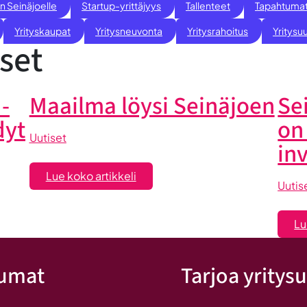
n Seinäjoelle
Startup-yrittäjyys
Tallenteet
Tapahtuma
Yrityskaupat
Yritysneuvonta
Yritysrahoitus
Yritysuu
set
-
Maailma löysi Seinäjoen
Se
dyt
on
Uutiset
in
:
Lue koko artikkeli
Uutis
Maailma
löysi
Lu
Seinäjoen
tumat
Tarjoa yritysu