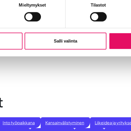
Mieltymykset
Tilastot
tu tekoälyn avulla.
Salli valinta
t
Into työpaikkana
Kansainvälistyminen
Liikeidea ja yrity