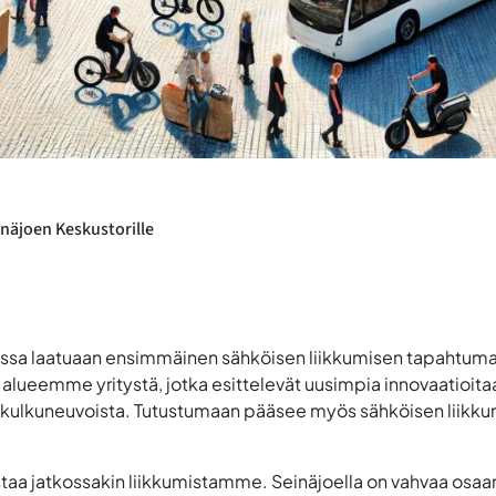
näjoen Keskustorille
uussa laatuaan ensimmäinen sähköisen liikkumisen tapahtum
ueemme yritystä, jotka esittelevät uusimpia innovaatioitaa
 kulkuneuvoista. Tutustumaan pääsee myös sähköisen liikkumi
staa jatkossakin liikkumistamme. Seinäjoella on vahvaa osaami