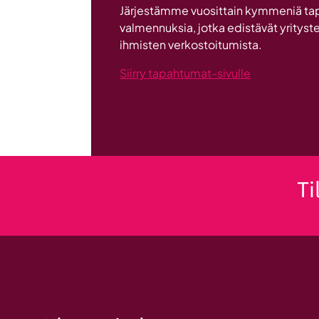
Järjestämme vuosittain kymmeniä ta
ryhmän
valmennuksia, jotka edistävät yrityste
tuesta
ihmisten verkostoitumista.
Siirry tapahtumat-sivulle
Ti