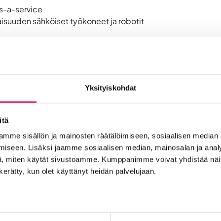
s-a-service
isuuden sähköiset työkoneet ja robotit
a: se on ympäristöystävällistä, hiljaista ja kustannustehokas
hdä kestävämpiä valintoja arjessa. Sähköinen liikkuminen on
Yksityiskohdat
tta sähköisistä liikkumisvaihtoehdoista, kannustaa ympärist
itä
mme sisällön ja mainosten räätälöimiseen, sosiaalisen median
elisabet.kivimaki@intoseinajoki.fi
iseen. Lisäksi jaamme sosiaalisen median, mainosalan ja analy
, miten käytät sivustoamme. Kumppanimme voivat yhdistää näitä t
la@intoseinajoki.fi
n kerätty, kun olet käyttänyt heidän palvelujaan.
Ketterä ja kestävä liikkuminen -hanketta, joka tukee yritys
 sujuvasti.