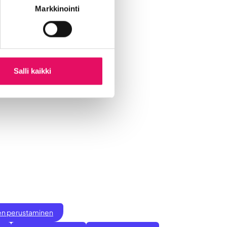
Markkinointi
Salli kaikki
ksen perustaminen