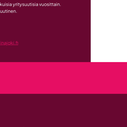
sia yritysuutisia vuosittain.
investointi
 uutinen.
Suomeen
ajoki.fi
kseen