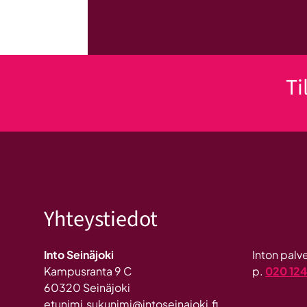
Ti
Yhteystiedot
Into Seinäjoki
Inton pal
Kampusranta 9 C
p.
020 12
60320 Seinäjoki
etunimi.sukunimi@intoseinajoki.fi