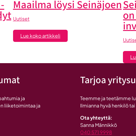
-
Maailma löysi Seinäjoen
Se
dyt
on
Uutiset
in
:
Lue koko artikkeli
Uutis
Maailma
löysi
Lu
Seinäjoen
tumat
Tarjoa yritysu
pahtumia ja
Teemme ja teetämme lukui
n liiketoimintaa ja
Ilmianna hyvä henkilö tai
Ota yhteyttä:
Sanna Männikkö
040 571 9998