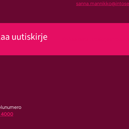
sanna.mannikko@intosein
laa uutiskirje
Klikkaa tästä uutiskirjeen tilau
velunumero
4 4000