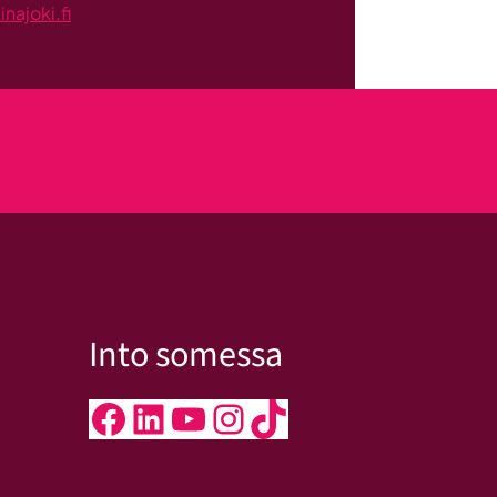
ajoki.fi
kseen
Into somessa
Facebook
LinkedIn
YouTube
Instagram
TikTok