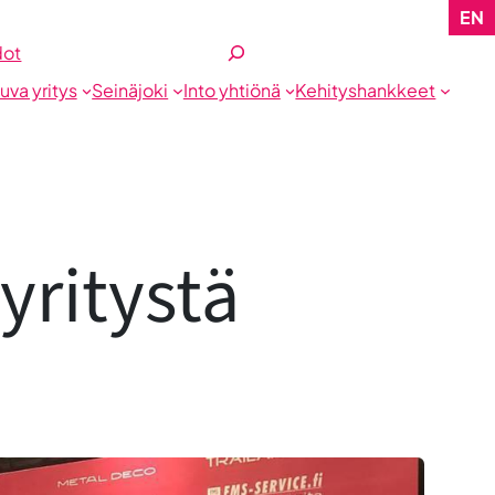
EN
Etsi
dot
tuva yritys
Seinäjoki
Into yhtiönä
Kehityshankkeet
yritystä