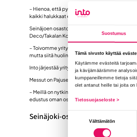
– Hienoa, että pystyimme kasvattamaan yrityste
kaikki halukkaat eivät mahtuneet.
Seinäjoen osastolla ovat mukana Caplan Oy, C
Suostumus
Deco/Takalan Konepaja Oy, Robia Oy, Semko Oy, 
– Toivomme yrityksille vilkasta messuviikkoa. 
Tämä sivusto käyttää eväste
mutta siitä huolimatta yritykset olivat varsin t
Käytämme evästeitä tarjoama
Into järjestää yritysten kanssa yhteisen kutsuvi
ja kävijämäärämme analysoim
kumppaneillemme tietoja siitä
Messut on Pajusen mukaan hyvää pr:ää sekä yrity
olet antanut heille tai joita o
– Meillä on nytkin taas valehtelematta yksi me
edustus oman osaston lisäksi haistelemassa poten
Tietosuojaseloste >
Seinäjoki-osasto A 918
Suostumuksen
Välttämätön
valinta