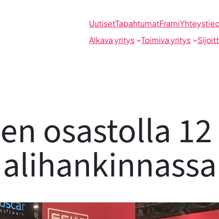
Uutiset
Tapahtumat
Frami
Yhteystie
Alkava yritys
Toimiva yritys
Sijoit
en osastolla 12 
alihankinnassa