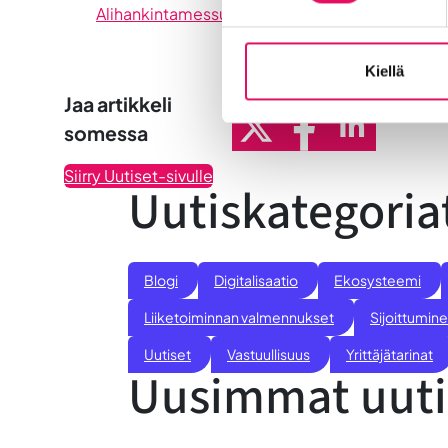
Alihankintamessut järjestetään Tampereen Me
Kiellä
Jaa artikkeli
somessa
Siirry Uutiset-sivulle
Uutiskategoria
Blogi
Digitalisaatio
Ekosysteemi
Liiketoiminnan valmennukset
Sijoittumine
Uutiset
Vastuullisuus
Yrittäjätarinat
Uusimmat uuti