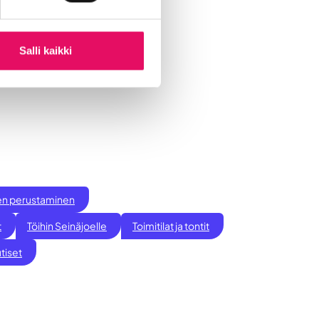
Salli kaikki
ksen perustaminen
t
Töihin Seinäjoelle
Toimitilat ja tontit
tiset