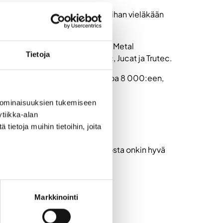
sosastollemme. Valitettavasti ihan vieläkään
ice Oy, Heatmac Oy, Jucat Oy, Metal
Tietoja
sellä osastolla ovat Heatmac, Jucat ja Trutec.
Viime vuonna korona karsi joukkoa 8 000:een,
 ominaisuuksien tukemiseen
tiikka-alan
ietoja muihin tietoihin, joita
einäjoen puolesta. Meiltä Intosta onkin hyvä
Markkinointi