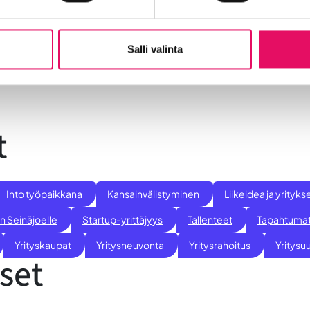
ssukeskuksessa 27.-29.9.
Salli valinta
t
Into työpaikkana
Kansainvälistyminen
Liikeidea ja yrity
n Seinäjoelle
Startup-yrittäjyys
Tallenteet
Tapahtuma
Yrityskaupat
Yritysneuvonta
Yritysrahoitus
Yritysuu
set