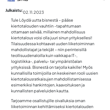
Julkaistu:
02.11.2023
Tule
Löydä uutta bisnestä – pääse
kiertotalouden vauhtiin
-tapahtumaan
ottamaan selvää, millainen mahdollisuus
kiertotalous voisi olla juuri sinun yrityksellesi!
Tilaisuudessa kohtaavat uuden liiketoiminnan
mahdollistajat ja tekijät – niin perinteisillä
teollisuudenaloilla kuin vaikkapa IT-,
logistiikka-, palvelu- tai ympäristöalan
yrityksissä. Bisnestä on tarjolla kaikille! Myös
kunnallisilla toimijoilla on keskeinen rooli uusien
kiertotalousratkaisujen mahdollistamisessa
esimerkiksi hankintojen, kaavoituksen ja
kunnallisten palveluiden kautta.
Tarjoamme osallistujille oivalluksia oman
liiketoiminnan kehittämiseksi kiertotalouden