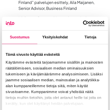
Finland” palvelujen esittely, Aila Maijanen,
Senior Advisor, Business Finland
Mitä muut Suomen kiertotalous toimijat
tekevät?
Kunnan tavoitteet toiminnassa,
Suostumus
Yksityiskohdat
Tietoja
hankinnoissa ja palveluissa, Rami Mattila,
Ilmajoen yritysasiamies, Ilmajoki
Tämä sivusto käyttää evästeitä
Paikallisen yhteistyökumppanin verkostot,
Sanna Kankaanpää, Kehittämispäällikkö,
Käytämme evästeitä tarjoamamme sisällön ja mainosten
Into Seinäjoki Oy
räätälöimiseen, sosiaalisen median ominaisuuksien
tukemiseen ja kävijämäärämme analysoimiseen. Lisäksi
Finnveran rahoituspalvelut, Sari Miilumäki,
jaamme sosiaalisen median, mainosalan ja analytiikka-
rahoituspäällikkö, Finnvera Oyj
alan kumppaneillemme tietoja siitä, miten käytät
sivustoamme. Kumppanimme voivat yhdistää näitä
16.00 Tilaisuus päättyy
tietoja muihin tietoihin, joita olet antanut heille tai joita on
kerätty, kun olet käyttänyt heidän palvelujaan.