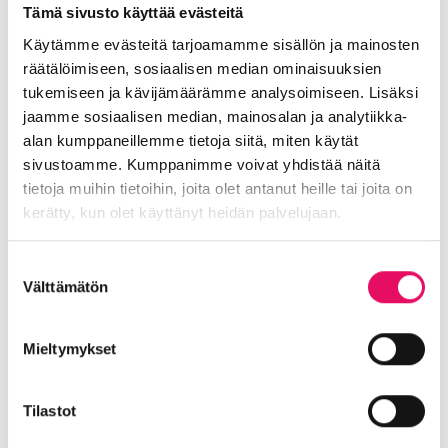
Tämä sivusto käyttää evästeitä
Yrittäjätarinat
Yrityskaupat
Yritysneuvonta
Käytämme evästeitä tarjoamamme sisällön ja mainosten
Yritysrahoitus
Yritysuutiset
Uusimmat uutiset
räätälöimiseen, sosiaalisen median ominaisuuksien
tukemiseen ja kävijämäärämme analysoimiseen. Lisäksi
Asiakkaiden palaute lämmittää!
jaamme sosiaalisen median, mainosalan ja analytiikka-
alan kumppaneillemme tietoja siitä, miten käytät
Uutiset
sivustoamme. Kumppanimme voivat yhdistää näitä
:
Lue koko artikkeli
tietoja muihin tietoihin, joita olet antanut heille tai joita on
Asiakkaiden
Liiketoiminta lentoon -
kerätty, kun olet käyttänyt heidän palvelujaan.
palaute
valmennuksessa hyödyt ryhmän
lämmittää!
tuesta
Tietosuojaseloste >
Suostumuksen
Välttämätön
valinta
Uutiset
:
Lue koko artikkeli
Mieltymykset
Liiketoiminta
Maailma löysi Seinäjoen
lentoon
Tilastot
-
Uutiset
valmennuksessa