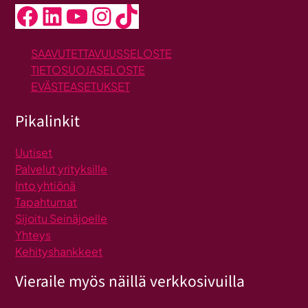
Facebook
LinkedIn
YouTube
Instagram
TikTok
SAAVUTETTAVUUSSELOSTE
TIETOSUOJASELOSTE
EVÄSTEASETUKSET
Pikalinkit
Uutiset
Palvelut yrityksille
Into yhtiönä
Tapahtumat
Sijoitu Seinäjoelle
Yhteys
Kehityshankkeet
Vieraile myös näillä verkkosivuilla