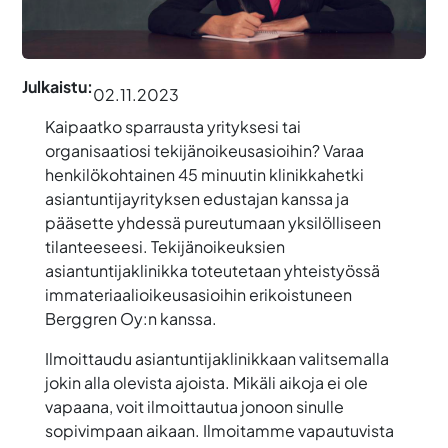
Julkaistu:
02.11.2023
Kaipaatko sparrausta yrityksesi tai
organisaatiosi tekijänoikeusasioihin? Varaa
henkilökohtainen 45 minuutin klinikkahetki
asiantuntijayrityksen edustajan kanssa ja
pääsette yhdessä pureutumaan yksilölliseen
tilanteeseesi. Tekijänoikeuksien
asiantuntijaklinikka toteutetaan yhteistyössä
immateriaalioikeusasioihin erikoistuneen
Berggren Oy:n kanssa.
Ilmoittaudu asiantuntijaklinikkaan valitsemalla
jokin alla olevista ajoista. Mikäli aikoja ei ole
vapaana, voit ilmoittautua jonoon sinulle
sopivimpaan aikaan. Ilmoitamme vapautuvista