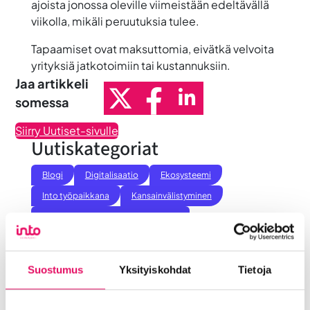
ajoista jonossa oleville viimeistään edeltävällä
viikolla, mikäli peruutuksia tulee.
Tapaamiset ovat maksuttomia, eivätkä velvoita
yrityksiä jatkotoimiin tai kustannuksiin.
Jaa artikkeli
somessa
Siirry Uutiset-sivulle
Uutiskategoriat
Blogi
Digitalisaatio
Ekosysteemi
Into työpaikkana
Kansainvälistyminen
Liikeidea ja yrityksen perustaminen
Liiketoiminnan valmennukset
Sijoittuminen Seinäjoelle
Startup-yrittäjyys
Suostumus
Yksityiskohdat
Tietoja
Tallenteet
Tapahtumat
Töihin Seinäjoelle
Toimitilat ja tontit
Uutiset
Vastuullisuus