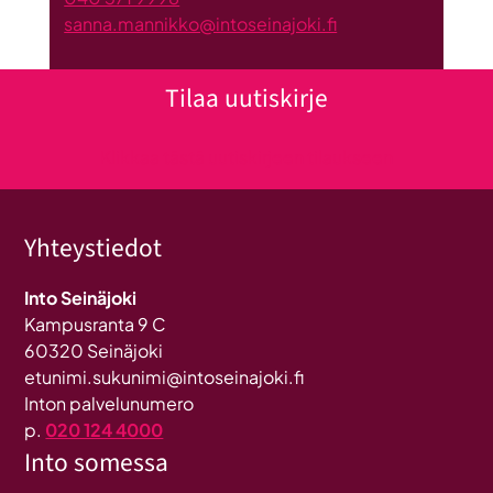
sanna.mannikko@intoseinajoki.fi
Tilaa uutiskirje
Klikkaa tästä uutiskirjeen tilaukseen
Yhteystiedot
Into Seinäjoki
Kampusranta 9 C
60320 Seinäjoki
etunimi.sukunimi@intoseinajoki.fi
Inton palvelunumero
p.
020 124 4000
Into somessa