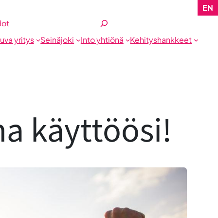
EN
Etsi
dot
tuva yritys
Seinäjoki
Into yhtiönä
Kehityshankkeet
a käyttöösi!