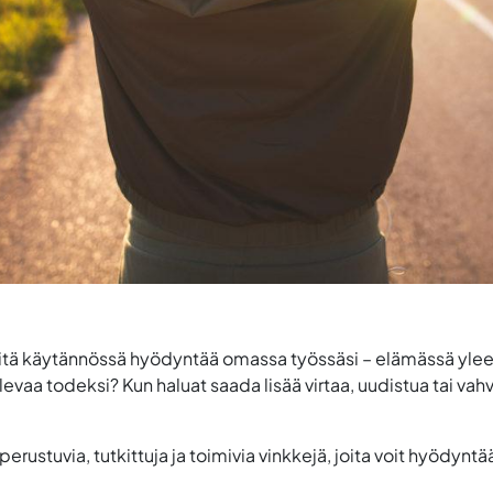
sitä käytännössä hyödyntää omassa työssäsi – elämässä yleen
tulevaa todeksi? Kun haluat saada lisää virtaa, uudistua tai va
ustuvia, tutkittuja ja toimivia vinkkejä, joita voit hyödyntää