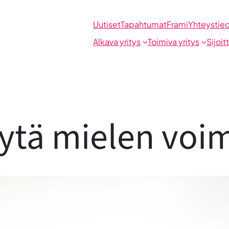
Uutiset
Tapahtumat
Frami
Yhteystie
Alkava yritys
Toimiva yritys
Sijoit
sytä mielen voim