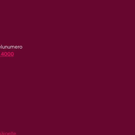
velunumero
4 4000
näjoelle