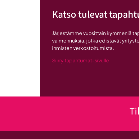
lentoon
Katso tulevat tapah
-
valmennuksessa
hyödyt
Järjestämme vuosittain kymmeniä ta
ryhmän
valmennuksia, jotka edistävät yrityste
tuesta
ihmisten verkostoitumista.
Siirry tapahtumat-sivulle
Ti