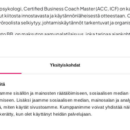
sykologi, Certified Business Coach Master (ACC, ICF) on kans
 kiitosta innostavasta ja käytännönläheisestä otteestaan. 
roolista selkiytyy, johtamiskäytännöt tarkentuvat ja organis
nto BB, on maksuton aamupalatilaisuus, joka tarjoaa ajankohta
mukaan alla olevasta linkistä. Mikäli et pääsekään osallist
umakoordinaattori, p. 0405504039, piia-marika.jokela@intos
Yksityiskohdat
itä
mme sisällön ja mainosten räätälöimiseen, sosiaalisen median
iseen. Lisäksi jaamme sosiaalisen median, mainosalan ja analy
, miten käytät sivustoamme. Kumppanimme voivat yhdistää näitä t
n kerätty, kun olet käyttänyt heidän palvelujaan.
t