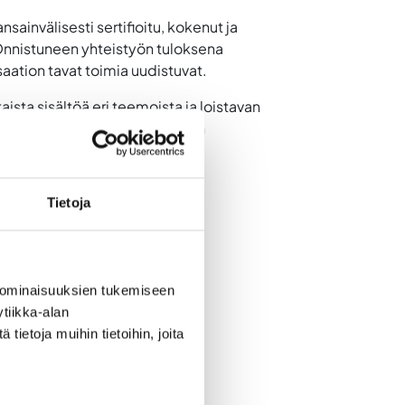
ainvälisesti sertifioitu, kokenut ja
Onnistuneen yhteistyön tuloksena
aation tavat toimia uudistuvat.
ista sisältöä eri teemoista ja loistavan
umaan tapahtumaan, peruutathan
einajoki.fi.
Tietoja
 ominaisuuksien tukemiseen
tiikka-alan
ietoja muihin tietoihin, joita