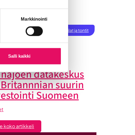
ksen perustaminen
Markkinointi
t
Töihin Seinäjoelle
Toimitilat ja tontit
tiset
Salli kaikki
inäjoen datakeskus
 Britannnian suurin
vestointi Suomeen
et
:
e koko artikkeli
Seinäjoen