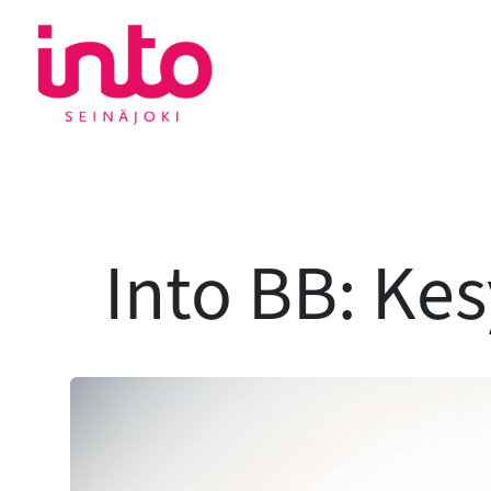
Siirry
sisältöön
Into BB: Ke