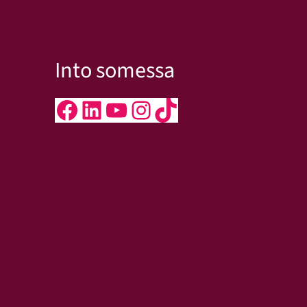
Into somessa
Facebook
LinkedIn
YouTube
Instagram
TikTok