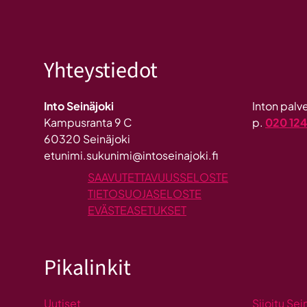
Yhteystiedot
Into Seinäjoki
Inton pal
Kampusranta 9 C
p.
020 12
60320 Seinäjoki
etunimi.sukunimi@intoseinajoki.fi
SAAVUTETTAVUUSSELOSTE
TIETOSUOJASELOSTE
EVÄSTEASETUKSET
Pikalinkit
Uutiset
Sijoitu Sei