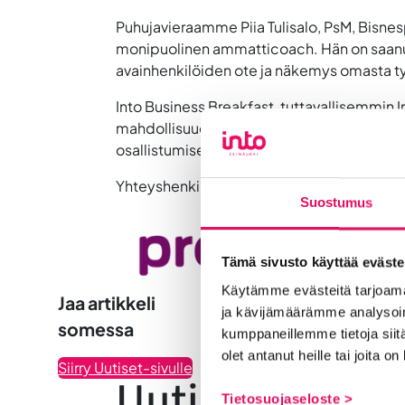
Puhujavieraamme Piia Tulisalo, PsM, Bisnesp
monipuolinen ammatticoach. Hän on saanut
avainhenkilöiden ote ja näkemys omasta työ
Into Business Breakfast, tuttavallisemmin I
mahdollisuuden verkostoitua. Ilmoittaudu 
osallistumisesi.
Yhteyshenkilö: Piia-Marika Jokela, tapaht
Suostumus
Tämä sivusto käyttää eväste
Käytämme evästeitä tarjoama
Jaa artikkeli
ja kävijämäärämme analysoim
somessa
kumppaneillemme tietoja siitä
olet antanut heille tai joita o
Siirry Uutiset-sivulle
Uutiskategoria
Tietosuojaseloste >