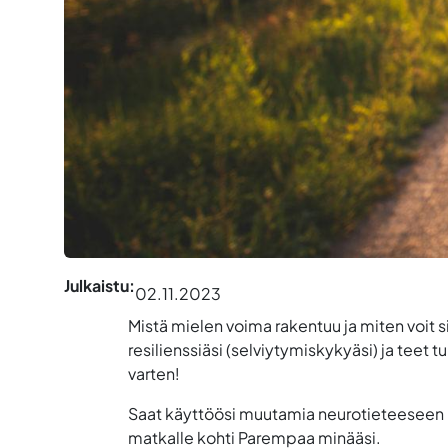
Julkaistu:
02.11.2023
Mistä mielen voima rakentuu ja miten voit 
resilienssiäsi (selviytymiskykyäsi) ja teet 
varten!
Saat käyttöösi muutamia neurotieteeseen per
matkalle kohti Parempaa minääsi.