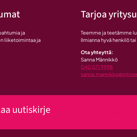
tumat
Tarjoa yritysu
pahtumia ja
Teemme ja teetämme lukui
n liiketoimintaa ja
Ilmianna hyvä henkilö tai
Ota yhteyttä:
Sanna Männikkö
040 571 9998
sanna.mannikko@intosein
laa uutiskirje
Klikkaa tästä uutiskirjeen tilau