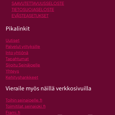
SAAVUTETTAVUUSSELOSTE
TIETOSUOJASELOSTE
EVÄSTEASETUKSET
Pikalinkit
Uutiset
Palvelut yrityksille
Into yhtiönä
Tapahtumat
Sijoitu Seinäjoelle
Yhteys
Kehityshankkeet
Vieraile myös näillä verkkosivuilla
Toihin seinajoelle.fi
Toimitilat.seinajoki.fi
Frami.fi