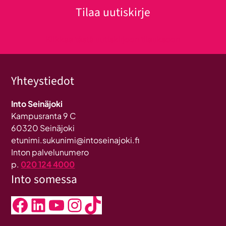
Tilaa uutiskirje
Klikkaa tästä uutiskirjeen tilaukseen
Yhteystiedot
Into Seinäjoki
Kampusranta 9 C
60320 Seinäjoki
etunimi.sukunimi@intoseinajoki.fi
Inton palvelunumero
p.
020 124 4000
Into somessa
Facebook
LinkedIn
YouTube
Instagram
TikTok