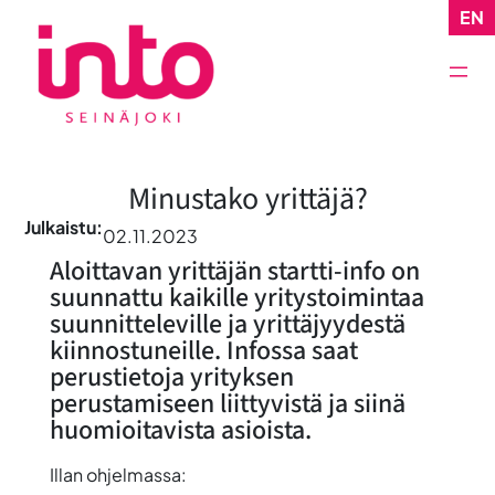
Siirry
EN
sisältöön
Minustako yrittäjä?
Julkaistu:
02.11.2023
Aloittavan yrittäjän startti-info on
suunnattu kaikille yritystoimintaa
suunnitteleville ja yrittäjyydestä
kiinnostuneille. Infossa saat
perustietoja yrityksen
perustamiseen liittyvistä ja siinä
huomioitavista asioista.
Illan ohjelmassa: