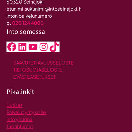
60320 Seinäjoki
etunimi.sukunimi@intoseinajoki.fi
Inton palvelunumero
p.
020 124 4000
Into somessa
Facebook
LinkedIn
YouTube
Instagram
TikTok
SAAVUTETTAVUUSSELOSTE
TIETOSUOJASELOSTE
EVÄSTEASETUKSET
Pikalinkit
Uutiset
Palvelut yrityksille
Into yhtiönä
Tapahtumat