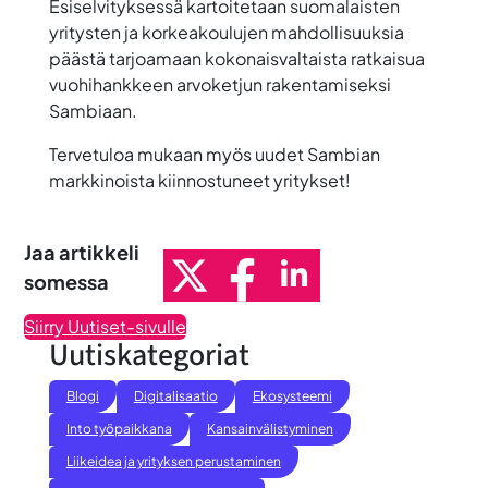
Esiselvityksessä kartoitetaan suomalaisten
yritysten ja korkeakoulujen mahdollisuuksia
päästä tarjoamaan kokonaisvaltaista ratkaisua
vuohihankkeen arvoketjun rakentamiseksi
Sambiaan.
Tervetuloa mukaan myös uudet Sambian
markkinoista kiinnostuneet yritykset!
Jaa artikkeli
somessa
Siirry Uutiset-sivulle
Uutiskategoriat
Blogi
Digitalisaatio
Ekosysteemi
Into työpaikkana
Kansainvälistyminen
Liikeidea ja yrityksen perustaminen