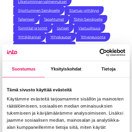
Liiketoiminnan valmennukset
Sijoittuminen Seinäjoelle
Startup-yrittäjyys
Tallenteet
Tapahtumat
Töihin Seinäjoelle
Toimitilat ja tontit
Uutiset
Vastuullisuus
Yrittäjätarinat
Yrityskaupat
Yritysneuvonta
Yritysrahoitus
Yritysuutiset
Uusimmat uutiset
Maailma löysi Seinäjoen
Suostumus
Yksityiskohdat
Tietoja
Uutiset
:
Lue koko artikkeli
Tämä sivusto käyttää evästeitä
Maailma
Seinäjoen datakeskus on
Käytämme evästeitä tarjoamamme sisällön ja mainosten
löysi
Britannnian suurin investointi
räätälöimiseen, sosiaalisen median ominaisuuksien
Seinäjoen
Suomeen
tukemiseen ja kävijämäärämme analysoimiseen. Lisäksi
jaamme sosiaalisen median, mainosalan ja analytiikka-
Uutiset
alan kumppaneillemme tietoja siitä, miten käytät