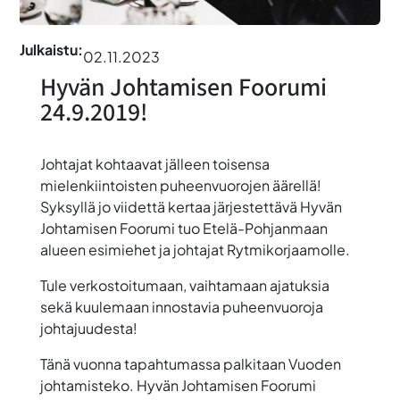
Julkaistu:
02.11.2023
Hyvän Johtamisen Foorumi
24.9.2019!
Johtajat kohtaavat jälleen toisensa
mielenkiintoisten puheenvuorojen äärellä!
Syksyllä jo viidettä kertaa järjestettävä Hyvän
Johtamisen Foorumi tuo Etelä-Pohjanmaan
alueen esimiehet ja johtajat
Rytmikorjaamolle.
Tule verkostoitumaan, vaihtamaan ajatuksia
sekä kuulemaan innostavia puheenvuoroja
johtajuudesta!
Tänä vuonna tapahtumassa
palkitaan Vuoden
johtamisteko
. Hyvän Johtamisen Foorumi