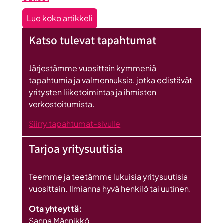
:
Lue koko artikkeli
Seinäjoen
Katso tulevat tapahtumat
datakeskus
on
Britannnian
Järjestämme vuosittain kymmeniä
suurin
tapahtumia ja valmennuksia, jotka edistävät
investointi
yritysten liiketoimintaa ja ihmisten
Suomeen
verkostoitumista.
Siirry tapahtumat-sivulle
Tarjoa yritysuutisia
Teemme ja teetämme lukuisia yritysuutisia
vuosittain. Ilmianna hyvä henkilö tai uutinen.
Ota yhteyttä:
Sanna Männikkö