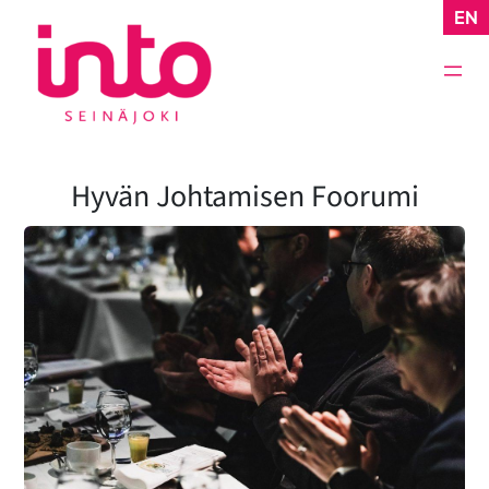
Siirry
EN
sisältöön
Hyvän Johtamisen Foorumi