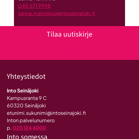
040 571 9998
sanna.mannikko@intoseinajoki.fi
Tilaa uutiskirje
Klikkaa tästä uutiskirjeen tilaukseen
Yhteystiedot
Into Seinäjoki
Kampusranta 9 C
60320 Seinäjoki
etunimi.sukunimi@intoseinajoki.fi
Inton palvelunumero
p.
020 124 4000
Into somessa