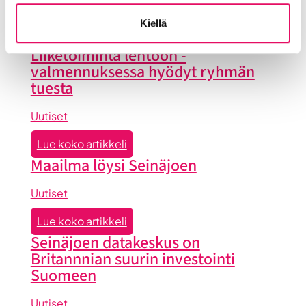
Yritysrahoitus
Yritysuutiset
Kiellä
Uusimmat uutiset
Liiketoiminta lentoon -
valmennuksessa hyödyt ryhmän
tuesta
Uutiset
:
Lue koko artikkeli
Liiketoiminta
Maailma löysi Seinäjoen
lentoon
-
Uutiset
valmennuksessa
:
Lue koko artikkeli
hyödyt
Maailma
Seinäjoen datakeskus on
ryhmän
löysi
Britannnian suurin investointi
tuesta
Seinäjoen
Suomeen
Uutiset