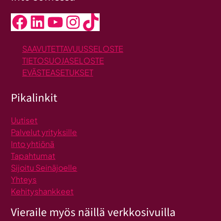
Facebook
LinkedIn
YouTube
Instagram
TikTok
SAAVUTETTAVUUSSELOSTE
TIETOSUOJASELOSTE
EVÄSTEASETUKSET
Pikalinkit
Uutiset
Palvelut yrityksille
Into yhtiönä
Tapahtumat
Sijoitu Seinäjoelle
Yhteys
Kehityshankkeet
Vieraile myös näillä verkkosivuilla