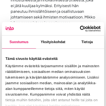
ei jätä kuulijaa kylmäksi. Erityisesti hän
paneutuu ihmislähtöiseen ja osallistuvaan
johtamiseen sekä ihmisten motivaatioon. Mikko
jakaa osaamistaan ja oppimaansa
mahdollisimman laajasti. Hän kertoo julkisesti
Vincitin johtamisesta, onnistumisista ja harha-
askelista.
Suostumus
Yksityiskohdat
Tietoja
Tarjoilut
Tämä sivusto käyttää evästeitä
Tänä vuonna myös ruualla on vahva osa
Käytämme evästeitä tarjoamamme sisällön ja mainosten
tapahtumassa. Puheenvuorojen yhteydessä
räätälöimiseen, sosiaalisen median ominaisuuksien
pääset nauttimaan Sedun opiskelijoista ja
tukemiseen ja kävijämäärämme analysoimiseen. Lisäksi
opettajista koostuvan tiimin herkullisista ruuista
jaamme sosiaalisen median, mainosalan ja analytiikka-
ja maukkaista juomista. Kuulostaa hyvältä, eikö
alan kumppaneillemme tietoja siitä, miten käytät
vain!
sivustoamme. Kumppanimme voivat yhdistää näitä
tietoja muihin tietoihin, joita olet antanut heille tai joita on
kerätty, kun olet käyttänyt heidän palvelujaan.