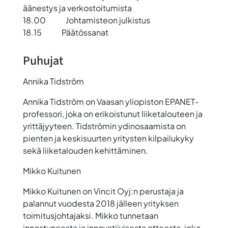
äänestys ja verkostoitumista
18.00
Johtamisteon julkistus
18.15 Päätössanat
Puhujat
Annika Tidström
Annika Tidström on Vaasan yliopiston EPANET-
professori, joka on erikoistunut liiketalouteen ja
yrittäjyyteen. Tidströmin ydinosaamista on
pienten ja keskisuurten yritysten kilpailukyky
sekä liiketalouden kehittäminen.
Mikko Kuitunen
Mikko Kuitunen on Vincit Oyj:n perustaja ja
palannut vuodesta 2018 jälleen yrityksen
toimitusjohtajaksi. Mikko tunnetaan
innostuneesta ja innovatiivisesta otteesta, joka