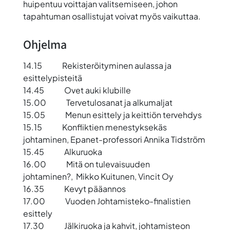
huipentuu voittajan valitsemiseen, johon
tapahtuman osallistujat voivat myös vaikuttaa.
Ohjelma
14.15 Rekisteröityminen aulassa ja
esittelypisteitä
14.45 Ovet auki klubille
15.00 Tervetulosanat ja alkumaljat
15.05 Menun esittely ja keittiön tervehdys
15.15
Konfliktien menestyksekäs
johtaminen, Epanet-professori Annika Tidström
15.45 Alkuruoka
16.00
Mitä on tulevaisuuden
johtaminen?, Mikko Kuitunen, Vincit Oy
16.35 Kevyt pääannos
17.00
Vuoden Johtamisteko-finalistien
esittely
17.30 Jälkiruoka ja kahvit, johtamisteon