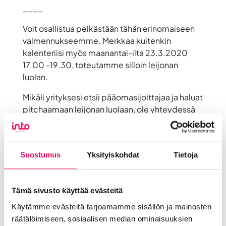
____
Voit osallistua pelkästään tähän erinomaiseen
valmennukseemme. Merkkaa kuitenkin
kalenteriisi myös
maanantai-ilta 23.3.2020
17.00 -19.30
, toteutamme silloin leijonan
luolan.
Mikäli yrityksesi etsii pääomasijoittajaa ja haluat
pitchaamaan leijonan luolaan
, ole yhteydessä
Into Seinäjoki / Tapio Seppä-Lassila, 040 501
7350, tapio.seppa-lassila@intoseinajoki.fi
Pitchausvalmennus
leijonan luolaan
Suostumus
Yksityiskohdat
Tietoja
osallistuvalle yritykselle, tiistaina 17.3.2020 ja
torstaina 19.3.2020.
Jaa artikkeli
Tämä sivusto käyttää evästeitä
somessa
Käytämme evästeitä tarjoamamme sisällön ja mainosten
räätälöimiseen, sosiaalisen median ominaisuuksien
Siirry Uutiset-sivulle