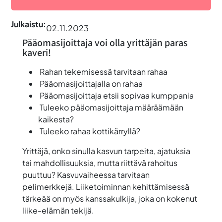
Julkaistu:
02.11.2023
Pääomasijoittaja voi olla yrittäjän paras
kaveri!
Rahan tekemisessä tarvitaan rahaa
Pääomasijoittajalla on rahaa
Pääomasijoittaja etsii sopivaa kumppania
Tuleeko pääomasijoittaja määräämään
kaikesta?
Tuleeko rahaa kottikärryllä?
Yrittäjä, onko sinulla kasvun tarpeita, ajatuksia
tai mahdollisuuksia, mutta riittävä rahoitus
puuttuu? Kasvuvaiheessa tarvitaan
pelimerkkejä. Liiketoiminnan kehittämisessä
tärkeää on myös kanssakulkija, joka on kokenut
liike-elämän tekijä.