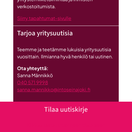
verkostoitumista.
Siirry tapahtumat-sivulle
Tarjoa yritysuutisia
Teemme ja teetämme lukuisia yritysuutisia
vuosittain. Ilmianna hyvä henkilö tai uutinen.
Ota yhteyttä:
Sanna Männikkö
040 571 9998
sanna.mannikko@intoseinajoki.fi
Tilaa uutiskirje
Klikkaa tästä uutiskirjeen tilaukseen