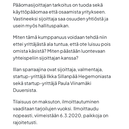
Pääomasijoittajan tarkoitus on tuoda sekä
käyttöpääomaa että osaamista yritykseen.
Vastineeksi sijoittaja saa osuuden yhtiöstä ja
usein myös hallituspaikan.
Miten tämä kumppanuus voidaan tehdä niin
ettei yrittäjästä ala tuntua, että ote luisuu pois
omista käsistä? Miten päästään luontevaan
yhteispeliin sijoittajan kanssa?
Illan sparraajina ovat
sijoittaja, valmentaja,
startup-yrittäjä Ilkka Sillanpää
Hegemoniasta
sekä
startup-yrittäjä Paula Viinamäki
Duuersista.
Tilaisuus on maksuton, ilmoittautuminen
vaaditaan tarjoilujen vuoksi. Ilmoittaudu
nopeasti, viimeistään 6.3.2020, paikkoja on
rajoitetusti.