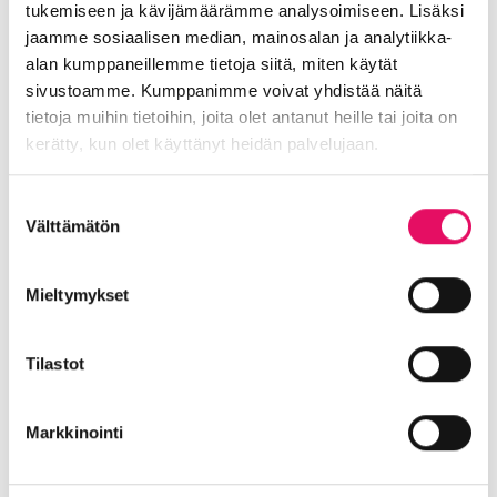
tukemiseen ja kävijämäärämme analysoimiseen. Lisäksi
Uutiskategoriat
jaamme sosiaalisen median, mainosalan ja analytiikka-
alan kumppaneillemme tietoja siitä, miten käytät
Blogi
Digitalisaatio
Ekosysteemi
sivustoamme. Kumppanimme voivat yhdistää näitä
Into työpaikkana
Kansainvälistyminen
tietoja muihin tietoihin, joita olet antanut heille tai joita on
Liikeidea ja yrityksen perustaminen
kerätty, kun olet käyttänyt heidän palvelujaan.
Liiketoiminnan valmennukset
Tietosuojaseloste >
Sijoittuminen Seinäjoelle
Startup-yrittäjyys
Suostumuksen
Välttämätön
valinta
Tallenteet
Tapahtumat
Töihin Seinäjoelle
Toimitilat ja tontit
Uutiset
Vastuullisuus
Mieltymykset
Yrittäjätarinat
Yrityskaupat
Yritysneuvonta
Yritysrahoitus
Yritysuutiset
Uusimmat uutiset
Tilastot
Maailma löysi Seinäjoen
Markkinointi
Uutiset
:
Lue koko artikkeli