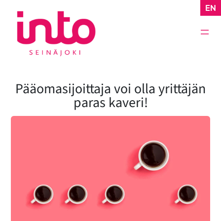
Siirry
EN
sisältöön
Pääomasijoittaja voi olla yrittäjän
paras kaveri!