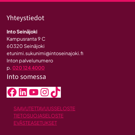
Yhteystiedot
Into Seinäjoki
Kampusranta 9 C
60320 Seinäjoki
etunimi.sukunimi@intoseinajoki.fi
Inton palvelunumero
p.
020 124 4000
Into somessa
Facebook
LinkedIn
YouTube
Instagram
TikTok
SAAVUTETTAVUUSSELOSTE
TIETOSUOJASELOSTE
EVÄSTEASETUKSET