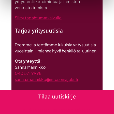
yritysten liiketoimintaa ja ihmisten
Suomeen
verkostoitumista.
Siirry tapahtumat-sivulle
Tarjoa yritysuutisia
Teemme ja teetämme lukuisia yritysuutisia
vuosittain. Ilmianna hyvä henkilö tai uutinen.
Ota yhteyttä:
Sanna Männikkö
040 571 9998
sanna.mannikko@intoseinajoki.fi
Tilaa uutiskirje
Klikkaa tästä uutiskirjeen tilaukseen