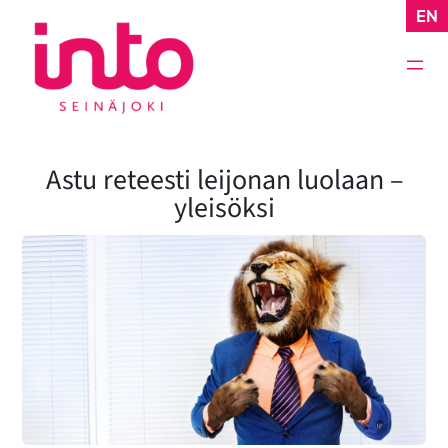
Siirry
EN
sisältöön
Astu reteesti leijonan luolaan –
yleisöksi