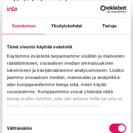
Uutiskategoriat
Blogi
Digitalisaatio
Ekosysteemi
Into työpaikkana
Kansainvälistyminen
Suostumus
Yksityiskohdat
Tietoja
Liikeidea ja yrityksen perustaminen
Liiketoiminnan valmennukset
Tämä sivusto käyttää evästeitä
Sijoittuminen Seinäjoelle
Startup-yrittäjyys
Käytämme evästeitä tarjoamamme sisällön ja mainosten
Tallenteet
Tapahtumat
Töihin Seinäjoelle
räätälöimiseen, sosiaalisen median ominaisuuksien
Toimitilat ja tontit
Uutiset
Vastuullisuus
tukemiseen ja kävijämäärämme analysoimiseen. Lisäksi
Yrittäjätarinat
Yrityskaupat
Yritysneuvonta
jaamme sosiaalisen median, mainosalan ja analytiikka-
alan kumppaneillemme tietoja siitä, miten käytät
Yritysrahoitus
Yritysuutiset
Uusimmat uutiset
sivustoamme. Kumppanimme voivat yhdistää näitä
tietoja muihin tietoihin, joita olet antanut heille tai joita on
Liiketoiminta lentoon -
kerätty, kun olet käyttänyt heidän palvelujaan.
valmennuksessa hyödyt ryhmän
tuesta
Tietosuojaseloste >
Suostumuksen
Välttämätön
valinta
Uutiset