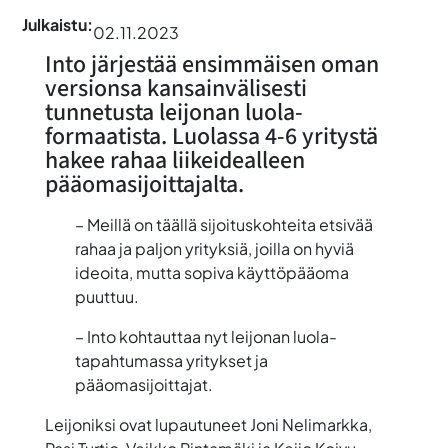
Julkaistu:
02.11.2023
Into järjestää ensimmäisen oman
versionsa kansainvälisesti
tunnetusta leijonan luola-
formaatista. Luolassa 4-6 yritystä
hakee rahaa liikeidealleen
pääomasijoittajalta.
– Meillä on täällä sijoituskohteita etsivää
rahaa ja paljon yrityksiä, joilla on hyviä
ideoita, mutta sopiva käyttöpääoma
puuttuu.
– Into kohtauttaa nyt leijonan luola-
tapahtumassa yritykset ja
pääomasijoittajat.
Leijoniksi ovat lupautuneet Joni Nelimarkka,