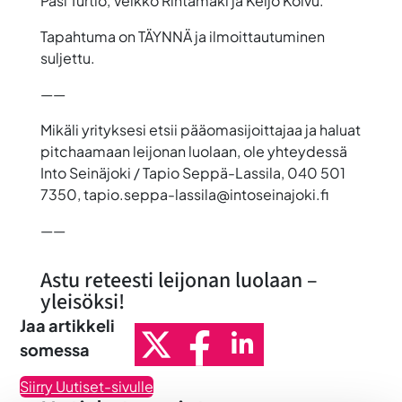
Pasi Turtio, Veikko Rintamäki ja Keijo Koivu.
Tapahtuma on TÄYNNÄ ja ilmoittautuminen
suljettu.
——
Mikäli yrityksesi etsii pääomasijoittajaa ja haluat
pitchaamaan leijonan luolaan
, ole yhteydessä
Into Seinäjoki / Tapio Seppä-Lassila, 040 501
7350, tapio.seppa-lassila@intoseinajoki.fi
——
Astu reteesti leijonan luolaan –
yleisöksi!
Jaa artikkeli
somessa
Siirry Uutiset-sivulle