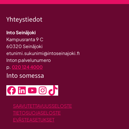
Yhteystiedot
Into Seinäjoki
Kampusranta 9 C
60320 Seinäjoki
etunimi.sukunimi@intoseinajoki.fi
Inton palvelunumero
p.
020 124 4000
Into somessa
Facebook
LinkedIn
YouTube
Instagram
TikTok
SAAVUTETTAVUUSSELOSTE
TIETOSUOJASELOSTE
EVÄSTEASETUKSET