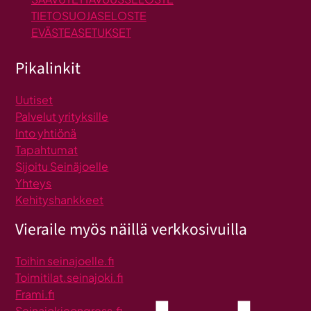
TIETOSUOJASELOSTE
EVÄSTEASETUKSET
Pikalinkit
Uutiset
Palvelut yrityksille
Into yhtiönä
Tapahtumat
Sijoitu Seinäjoelle
Yhteys
Kehityshankkeet
Vieraile myös näillä verkkosivuilla
Toihin seinajoelle.fi
Toimitilat.seinajoki.fi
Frami.fi
Seinajokicongress.fi