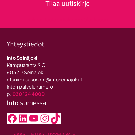
Tilaa uutiskirje
Klikkaa tästä uutiskirjeen tilaukseen
Yhteystiedot
Into Seinäjoki
Kampusranta 9 C
60320 Seinäjoki
etunimi.sukunimi@intoseinajoki.fi
Inton palvelunumero
p.
020 124 4000
Into somessa
Facebook
LinkedIn
YouTube
Instagram
TikTok
SAAVUTETTAVUUSSELOSTE