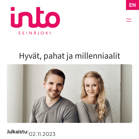
Siirry
EN
sisältöön
Hyvät, pahat ja millenniaalit
Julkaistu:
02.11.2023