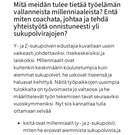
Mitä meidän tulee tietää työelämän
vallanneista millenniaaleista? Entä
miten coachata, johtaa ja tehdä
yhteistyötä onnistuneesti yli
sukupolvirajojen?
Y- ja Z-sukupolven edustajia kuvaillaan usein
vaikeasti johdettaviksi, itsekeskeisiksi ja
laiskoiksi. Millenniaalit ovat
kuitenkin keskimäärin koulutetumpia kuin
aiemmat sukupolvet, he uskovat itseensä ja
haluavat kehittyä. Näitä työpaikkojen uusimpia
tulokkaita on työvoimasta jo valtaosa, ja he
määrittelevät työn tekemisen tavat seuraaviksi
vuosikymmeniksi. Nyt siis kannattaa tulla
ottamaan selvää
keitä ovat millenniaalit (y- ja z-sukupolvi),
miten he eroavat aiemmista sukupolvista ja