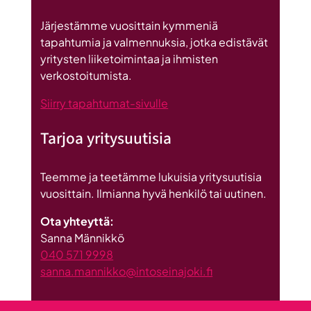
on
Britannnian
Järjestämme vuosittain kymmeniä
suurin
tapahtumia ja valmennuksia, jotka edistävät
investointi
yritysten liiketoimintaa ja ihmisten
Suomeen
verkostoitumista.
Siirry tapahtumat-sivulle
Tarjoa yritysuutisia
Teemme ja teetämme lukuisia yritysuutisia
vuosittain. Ilmianna hyvä henkilö tai uutinen.
Ota yhteyttä:
Sanna Männikkö
040 571 9998
sanna.mannikko@intoseinajoki.fi