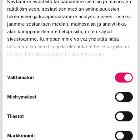
Käytämme evästeitä tarjoamamme sisällön ja mainosten
somessa
räätälöimiseen, sosiaalisen median ominaisuuksien
tukemiseen ja kävijämäärämme analysoimiseen. Lisäksi
Siirry Uutiset-sivulle
Uutiskategoriat
jaamme sosiaalisen median, mainosalan ja analytiikka-
alan kumppaneillemme tietoja siitä, miten käytät
sivustoamme. Kumppanimme voivat yhdistää näitä
Blogi
Digitalisaatio
Ekosysteemi
tietoja muihin tietoihin, joita olet antanut heille tai joita on
Into työpaikkana
Kansainvälistyminen
kerätty, kun olet käyttänyt heidän palvelujaan.
Liikeidea ja yrityksen perustaminen
Liiketoiminnan valmennukset
Tietosuojaseloste >
Suostumuksen
Sijoittuminen Seinäjoelle
Startup-yrittäjyys
Välttämätön
valinta
Tallenteet
Tapahtumat
Töihin Seinäjoelle
Toimitilat ja tontit
Uutiset
Vastuullisuus
Mieltymykset
Yrittäjätarinat
Yrityskaupat
Yritysneuvonta
Yritysrahoitus
Yritysuutiset
Tilastot
Uusimmat uutiset
Liiketoiminta lentoon -
Markkinointi