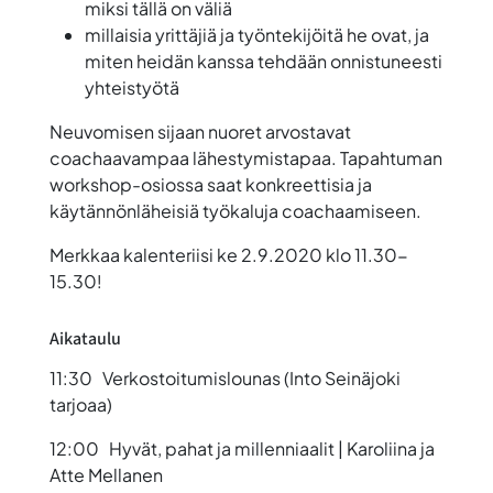
miksi tällä on väliä
millaisia yrittäjiä ja työntekijöitä he ovat, ja
miten heidän kanssa tehdään onnistuneesti
yhteistyötä
Neuvomisen sijaan nuoret arvostavat
coachaavampaa lähestymistapaa. Tapahtuman
workshop-osiossa saat konkreettisia ja
käytännönläheisiä työkaluja coachaamiseen.
Merkkaa kalenteriisi ke 2.9.2020 klo 11.30-
15.30!
Aikataulu
11:30 Verkostoitumislounas (Into Seinäjoki
tarjoaa)
12:00 Hyvät, pahat ja millenniaalit | Karoliina ja
Atte Mellanen