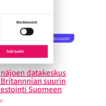
Markkinointi
ksen perustaminen
t
Töihin Seinäjoelle
Toimitilat ja tontit
tiset
Salli kaikki
inäjoen datakeskus
 Britannnian suurin
vestointi Suomeen
et