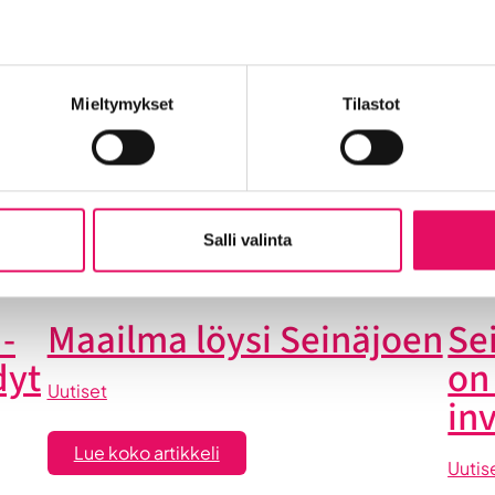
t
Mieltymykset
Tilastot
Into työpaikkana
Kansainvälistyminen
Liikeidea ja yrity
n Seinäjoelle
Startup-yrittäjyys
Tallenteet
Tapahtuma
Yrityskaupat
Yritysneuvonta
Yritysrahoitus
Yritysuu
set
Salli valinta
-
Maailma löysi Seinäjoen
Se
dyt
on
Uutiset
in
:
Lue koko artikkeli
Uutis
Maailma