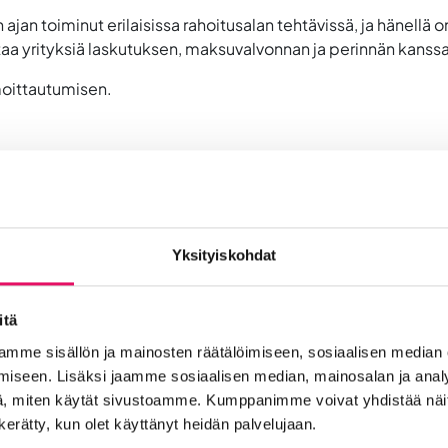
n toiminut erilaisissa rahoitusalan tehtävissä, ja hänel
ttaa yrityksiä laskutuksen, maksuvalvonnan ja perinnän kanssa
moittautumisen.
Yksityiskohdat
aria Ojala, Brang Oy
itä
allistua yrityskohtaiseen 15 min klinikkaan, jossa saat henki
mme sisällön ja mainosten räätälöimiseen, sosiaalisen median
n rekisteröinnin yhteydessä alla olevasta linkistä.
iseen. Lisäksi jaamme sosiaalisen median, mainosalan ja analy
, miten käytät sivustoamme. Kumppanimme voivat yhdistää näitä t
n kerätty, kun olet käyttänyt heidän palvelujaan.