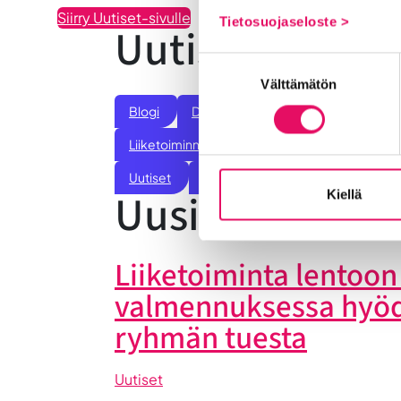
Siirry Uutiset-sivulle
Tietosuojaseloste >
Uutiskategoria
Suostumuksen
Välttämätön
valinta
Blogi
Digitalisaatio
Ekosysteemi
Liiketoiminnan valmennukset
Sijoittumine
Uutiset
Vastuullisuus
Yrittäjätarinat
Uusimmat uuti
Kiellä
Liiketoiminta lentoon 
valmennuksessa hyö
ryhmän tuesta
Uutiset