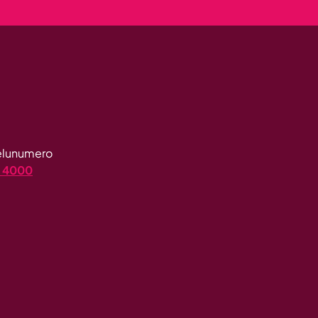
velunumero
4 4000