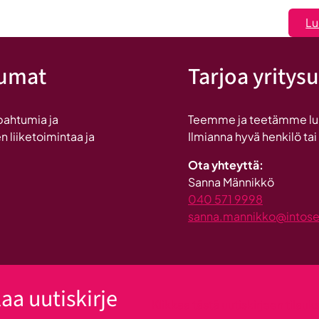
löysi
Lu
Seinäjoen
tumat
Tarjoa yritysu
pahtumia ja
Teemme ja teetämme lukui
n liiketoimintaa ja
Ilmianna hyvä henkilö tai
Ota yhteyttä:
Sanna Männikkö
040 571 9998
sanna.mannikko@intosein
laa uutiskirje
Klikkaa tästä uutiskirjeen tilau