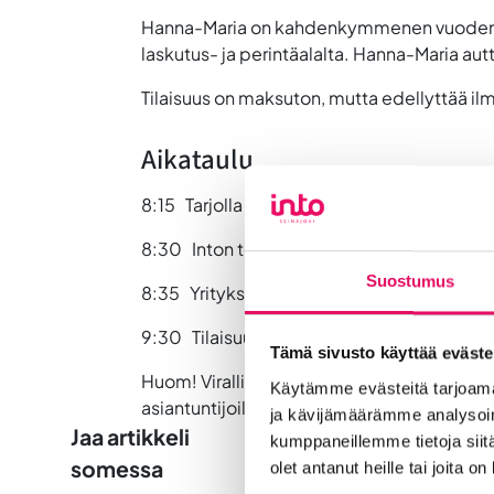
Hanna-Maria on kahdenkymmenen vuoden aja
laskutus- ja perintäalalta. Hanna-Maria au
Tilaisuus on maksuton, mutta edellyttää il
Aikataulu
8:15 Tarjolla aamupalaa
8:30 Inton tervetulotoivotus
Suostumus
8:35 Yrityksen laskutus kuntoon | Hanna-M
9:30 Tilaisuus päättyy
Tämä sivusto käyttää eväste
Huom! Virallisen ohjelman päätyttyä voit os
Käytämme evästeitä tarjoama
asiantuntijoilta. Ilmoittautuminen klinikoihi
ja kävijämäärämme analysoim
Jaa artikkeli
kumppaneillemme tietoja siitä
somessa
olet antanut heille tai joita o