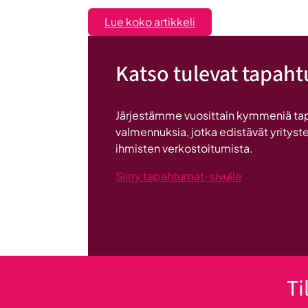
:
Lue koko artikkeli
Liiketoiminta
lentoon
Katso tulevat tapah
-
valmennuksessa
hyödyt
Järjestämme vuosittain kymmeniä ta
ryhmän
valmennuksia, jotka edistävät yrityste
tuesta
ihmisten verkostoitumista.
Siirry tapahtumat-sivulle
Ti