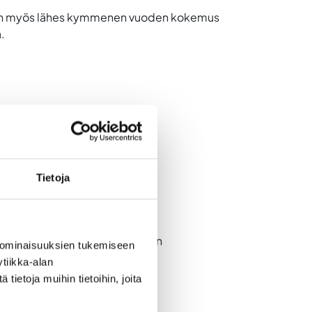
lä on myös lähes kymmenen vuoden kokemus
.
Tietoja
lökohtaista ohjausta laskutuksen
 ominaisuuksien tukemiseen
tiikka-alan
ietoja muihin tietoihin, joita