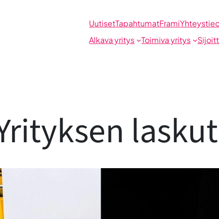
Uutiset
Tapahtumat
Frami
Yhteystie
Alkava yritys
Toimiva yritys
Sijoit
rityksen lasku