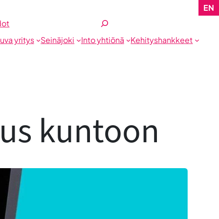
EN
Etsi
dot
tuva yritys
Seinäjoki
Into yhtiönä
Kehityshankkeet
tus kuntoon