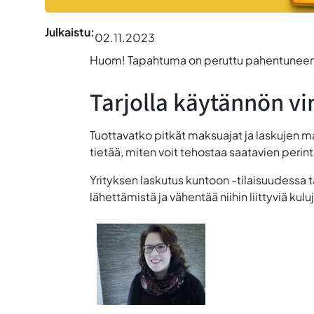
Julkaistu:
02.11.2023
Huom! Tapahtuma on peruttu pahentuneen 
Tarjolla käytännön vi
Tuottavatko pitkät maksuajat ja laskujen
tietää, miten voit tehostaa saatavien perin
Yrityksen laskutus kuntoon -tilaisuudessa t
lähettämistä ja vähentää niihin liittyviä kulu