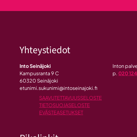
Yhteystiedot
Into Seinäjoki
Inton pal
Kampusranta 9 C
p.
020 12
60320 Seinäjoki
etunimi.sukunimi@intoseinajoki.fi
SAAVUTETTAVUUSSELOSTE
TIETOSUOJASELOSTE
EVÄSTEASETUKSET