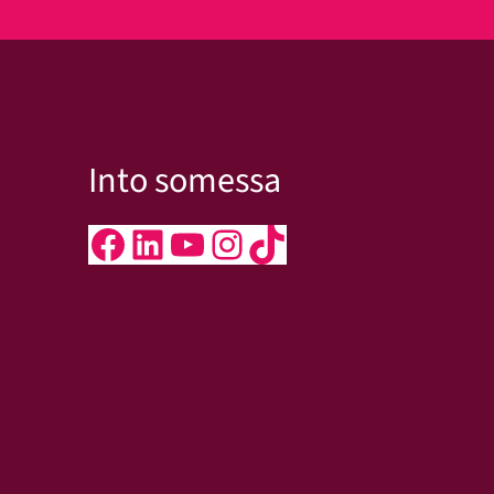
Into somessa
Facebook
LinkedIn
YouTube
Instagram
TikTok