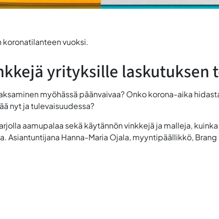
koronatilanteen vuoksi.
nkkejä yrityksille laskutuksen
 maksaminen myöhässä päänvaivaa? Onko korona-aika hidasta
tää nyt ja tulevaisuudessa?
arjolla aamupalaa sekä käytännön vinkkejä ja malleja, kuinka 
ja. Asiantuntijana
Hanna-Maria Ojala
, myyntipäällikkö, Brang