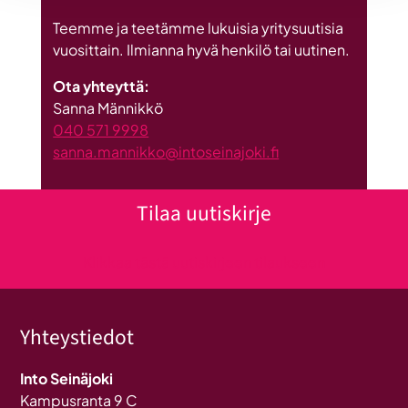
Teemme ja teetämme lukuisia yritysuutisia
vuosittain. Ilmianna hyvä henkilö tai uutinen.
Ota yhteyttä:
Sanna Männikkö
040 571 9998
sanna.mannikko@intoseinajoki.fi
Tilaa uutiskirje
Klikkaa tästä uutiskirjeen tilaukseen
Yhteystiedot
Into Seinäjoki
Kampusranta 9 C