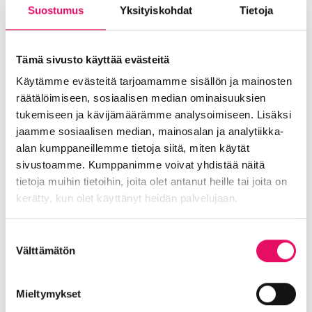
Suostumus
Yksityiskohdat
Tietoja
Sijoittuminen Seinäjoelle
Startup-yrittäjyys
Tallenteet
Tapahtumat
Töihin Seinäjoelle
Toimitilat ja tontit
Uutiset
Vastuullisuus
Tämä sivusto käyttää evästeitä
Yrittäjätarinat
Yrityskaupat
Yritysneuvonta
Käytämme evästeitä tarjoamamme sisällön ja mainosten
räätälöimiseen, sosiaalisen median ominaisuuksien
Yritysrahoitus
Yritysuutiset
Uusimmat uutiset
tukemiseen ja kävijämäärämme analysoimiseen. Lisäksi
jaamme sosiaalisen median, mainosalan ja analytiikka-
Liiketoiminta lentoon -
alan kumppaneillemme tietoja siitä, miten käytät
valmennuksessa hyödyt ryhmän
sivustoamme. Kumppanimme voivat yhdistää näitä
tuesta
tietoja muihin tietoihin, joita olet antanut heille tai joita on
kerätty, kun olet käyttänyt heidän palvelujaan.
Uutiset
:
Lue koko artikkeli
Tietosuojaseloste >
Suostumuksen
Liiketoiminta
Maailma löysi Seinäjoen
Välttämätön
valinta
lentoon
-
Uutiset
Mieltymykset
valmennuksessa
:
Lue koko artikkeli