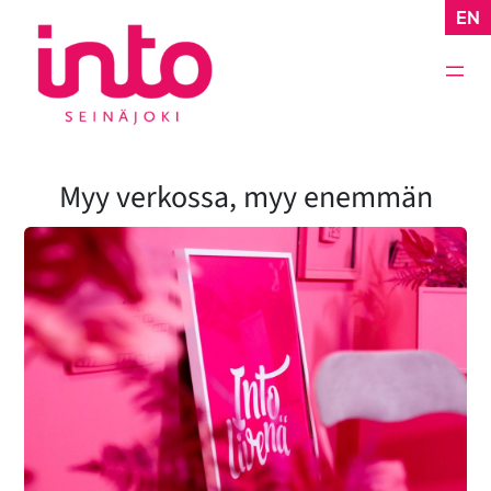
Siirry
EN
sisältöön
Myy verkossa, myy enemmän