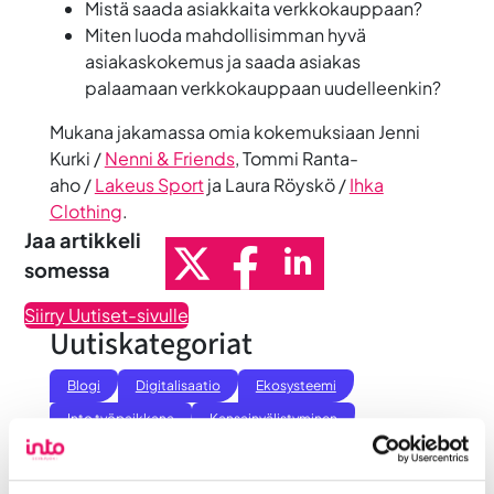
Mistä saada asiakkaita verkkokauppaan?
Miten luoda mahdollisimman hyvä
asiakaskokemus ja saada asiakas
palaamaan verkkokauppaan uudelleenkin?
Mukana jakamassa omia kokemuksiaan
Jenni
Kurki
/
Nenni & Friends
,
Tommi Ranta-
aho
/
Lakeus Sport
ja
Laura Röyskö
/
Ihka
Clothing
.
Jaa artikkeli
somessa
Siirry Uutiset-sivulle
Uutiskategoriat
Blogi
Digitalisaatio
Ekosysteemi
Into työpaikkana
Kansainvälistyminen
Liikeidea ja yrityksen perustaminen
Liiketoiminnan valmennukset