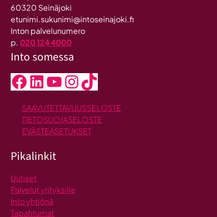
60320 Seinäjoki
etunimi.sukunimi@intoseinajoki.fi
Inton palvelunumero
p.
020 124 4000
Into somessa
Facebook
LinkedIn
YouTube
Instagram
TikTok
SAAVUTETTAVUUSSELOSTE
TIETOSUOJASELOSTE
EVÄSTEASETUKSET
Pikalinkit
Uutiset
Palvelut yrityksille
Into yhtiönä
Tapahtumat