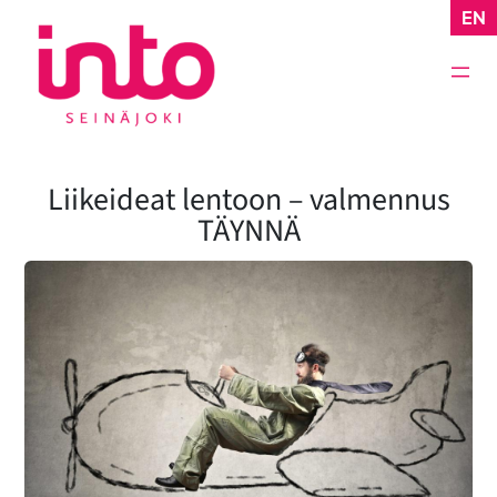
Siirry
EN
sisältöön
Liikeideat lentoon – valmennus
TÄYNNÄ