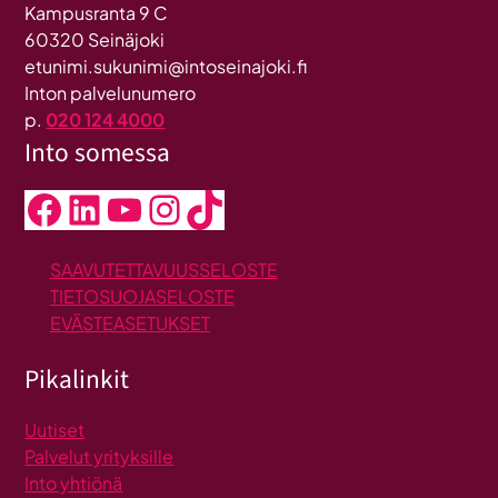
Kampusranta 9 C
60320 Seinäjoki
etunimi.sukunimi@intoseinajoki.fi
Inton palvelunumero
p.
020 124 4000
Into somessa
Facebook
LinkedIn
YouTube
Instagram
TikTok
SAAVUTETTAVUUSSELOSTE
TIETOSUOJASELOSTE
EVÄSTEASETUKSET
Pikalinkit
Uutiset
Palvelut yrityksille
Into yhtiönä