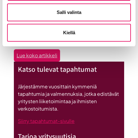
Uutiset
Salli valinta
:
Lue koko artikkeli
Liiketoiminta
Maailma löysi Seinäjoen
Kiellä
lentoon
-
Uutiset
valmennuksessa
:
Lue koko artikkeli
hyödyt
Maailma
ryhmän
Katso tulevat tapahtumat
löysi
tuesta
Seinäjoen
Järjestämme vuosittain kymmeniä
tapahtumia ja valmennuksia, jotka edistävät
yritysten liiketoimintaa ja ihmisten
verkostoitumista.
Siirry tapahtumat-sivulle
Tarjoa yritysuutisia