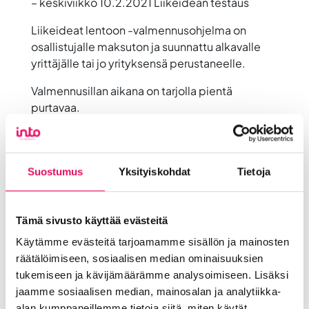
– keskiviikko 10.2.2021 Liikeidean testaus
Liikeideat lentoon -valmennusohjelma on
osallistujalle maksuton ja suunnattu alkavalle
yrittäjälle tai jo yrityksensä perustaneelle.
Valmennusillan aikana on tarjolla pientä
purtavaa.
Valmennusryhmä on täynnä,
seuraava valmennus starttaa
Suostumus
Yksityiskohdat
Tietoja
maaliskuussa 2021 (vkolla 10).
Jaa artikkeli
somessa
Tämä sivusto käyttää evästeitä
Käytämme evästeitä tarjoamamme sisällön ja mainosten
Siirry Uutiset-sivulle
Uutiskategoriat
räätälöimiseen, sosiaalisen median ominaisuuksien
tukemiseen ja kävijämäärämme analysoimiseen. Lisäksi
Blogi
Digitalisaatio
Ekosysteemi
jaamme sosiaalisen median, mainosalan ja analytiikka-
alan kumppaneillemme tietoja siitä, miten käytät
Into työpaikkana
Kansainvälistyminen