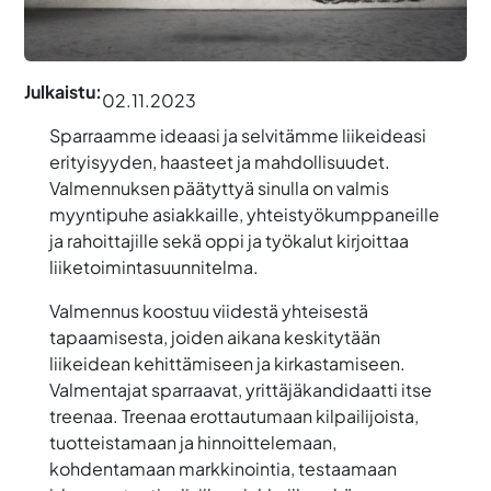
Julkaistu:
02.11.2023
Sparraamme ideaasi ja selvitämme liikeideasi
erityisyyden, haasteet ja mahdollisuudet.
Valmennuksen päätyttyä sinulla on valmis
myyntipuhe asiakkaille, yhteistyökumppaneille
ja rahoittajille sekä oppi ja työkalut kirjoittaa
liiketoimintasuunnitelma.
Valmennus koostuu viidestä yhteisestä
tapaamisesta, joiden aikana keskitytään
liikeidean kehittämiseen ja kirkastamiseen.
Valmentajat sparraavat, yrittäjäkandidaatti itse
treenaa. Treenaa erottautumaan kilpailijoista,
tuotteistamaan ja hinnoittelemaan,
kohdentamaan markkinointia, testaamaan