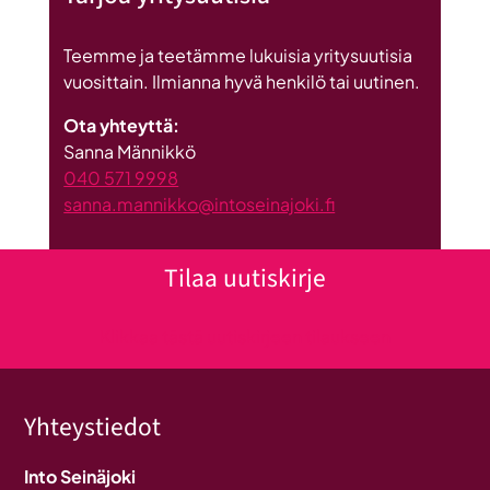
Teemme ja teetämme lukuisia yritysuutisia
vuosittain. Ilmianna hyvä henkilö tai uutinen.
Ota yhteyttä:
Sanna Männikkö
040 571 9998
sanna.mannikko@intoseinajoki.fi
Tilaa uutiskirje
Klikkaa tästä uutiskirjeen tilaukseen
Yhteystiedot
Into Seinäjoki