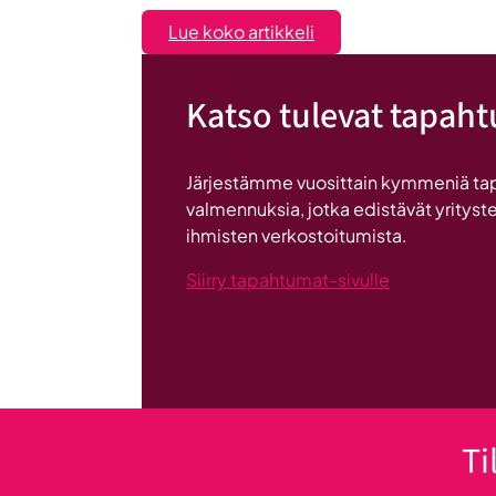
:
Lue koko artikkeli
Liiketoiminta
lentoon
Katso tulevat tapah
-
valmennuksessa
hyödyt
Järjestämme vuosittain kymmeniä ta
ryhmän
valmennuksia, jotka edistävät yrityste
tuesta
ihmisten verkostoitumista.
Siirry tapahtumat-sivulle
Ti