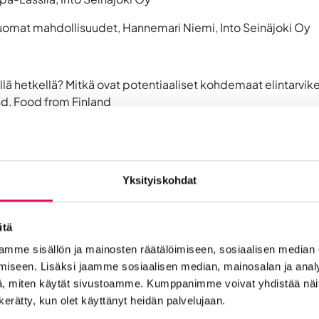
 tuomat mahdollisuudet,
Hannemari Niemi, Into Seinäjoki Oy
lä hetkellä? Mitkä ovat potentiaaliset kohdemaat elintarvikeyri
nd, Food from Finland
la Aasiassa.
Jani Vänskä, Atria Oyj
Hauta-aho, Juustoportti
Yksityiskohdat
opin fasilitaattoreina Elina Koivisto ja Tapio Seppä-Lassila (
itä
mme sisällön ja mainosten räätälöimiseen, sosiaalisen median
 sopiminen.
iseen. Lisäksi jaamme sosiaalisen median, mainosalan ja analy
, miten käytät sivustoamme. Kumppanimme voivat yhdistää näitä t
n kerätty, kun olet käyttänyt heidän palvelujaan.