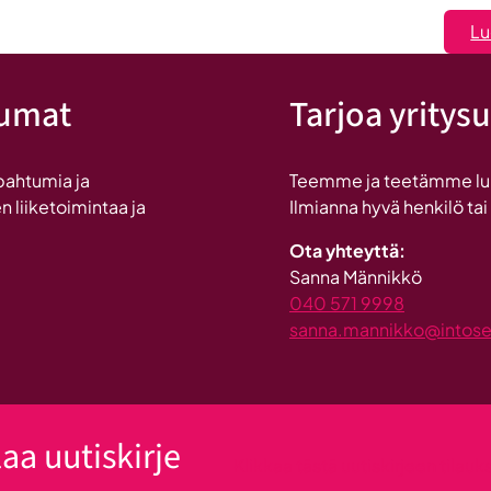
löysi
Lu
Seinäjoen
tumat
Tarjoa yritysu
pahtumia ja
Teemme ja teetämme lukui
n liiketoimintaa ja
Ilmianna hyvä henkilö tai
Ota yhteyttä:
Sanna Männikkö
040 571 9998
sanna.mannikko@intosein
laa uutiskirje
Klikkaa tästä uutiskirjeen tilau