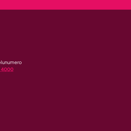
velunumero
4 4000