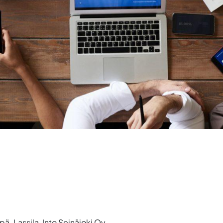
ppä-Lassila, Into Seinäjoki Oy