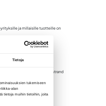
tyksille ja millaisille tuotteille on
Tietoja
Into Seinäjoki) sekä
Kåre Björkstrand
 ominaisuuksien tukemiseen
tiikka-alan
ietoja muihin tietoihin, joita