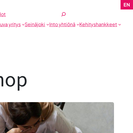
EN
Etsi
dot
tuva yritys
Seinäjoki
Into yhtiönä
Kehityshankkeet
hop