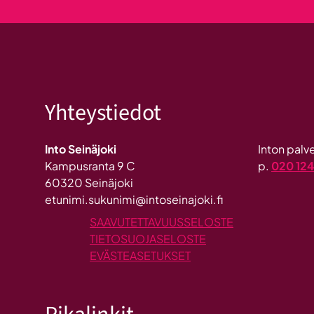
Yhteystiedot
Into Seinäjoki
Inton pal
Kampusranta 9 C
p.
020 12
60320 Seinäjoki
etunimi.sukunimi@intoseinajoki.fi
SAAVUTETTAVUUSSELOSTE
TIETOSUOJASELOSTE
EVÄSTEASETUKSET