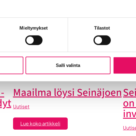
t
Mieltymykset
Tilastot
Into työpaikkana
Kansainvälistyminen
Liikeidea ja yrity
n Seinäjoelle
Startup-yrittäjyys
Tallenteet
Tapahtuma
Yrityskaupat
Yritysneuvonta
Yritysrahoitus
Yritysuu
set
Salli valinta
-
Maailma löysi Seinäjoen
Se
dyt
on
Uutiset
in
:
Lue koko artikkeli
Uutis
Maailma