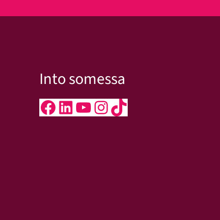
Into somessa
Facebook
LinkedIn
YouTube
Instagram
TikTok