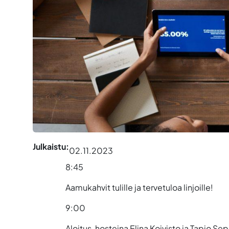
Julkaistu:
02.11.2023
8:45
Aamukahvit tulille ja tervetuloa linjoille!
9:00
Aloitus, hosteina
Elina Koivisto ja Tapio Se