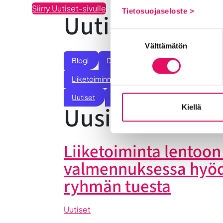
Siirry Uutiset-sivulle
Tietosuojaseloste >
Uutiskategoria
Suostumuksen
Välttämätön
valinta
Blogi
Digitalisaatio
Ekosysteemi
Liiketoiminnan valmennukset
Sijoittumine
Uutiset
Vastuullisuus
Yrittäjätarinat
Uusimmat uuti
Kiellä
Liiketoiminta lentoon 
valmennuksessa hyö
ryhmän tuesta
Uutiset