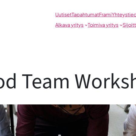
Uutiset
Tapahtumat
Frami
Yhteystie
Alkava yritys
Toimiva yritys
Sijoit
od Team Works