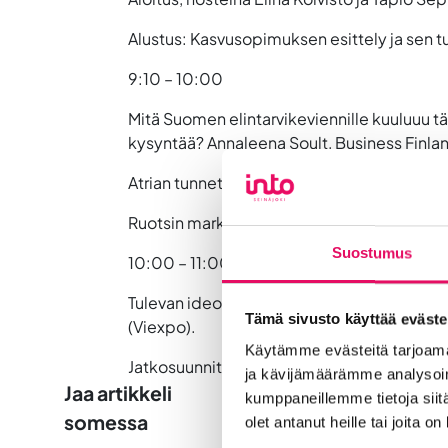
Alustus: Kasvusopimuksen esittely ja sen
9:10 – 10:00
Mitä Suomen elintarvikeviennille kuuluuu täl
kysyntää?
Annaleena Soult, Business Finla
Atrian tunnettuutta lisätään EU-rahoituksel
Ruotsin markkinoille korona-aikana.
Sampo 
Suostumus
10:00 – 11:00
Tulevan ideointia workshopin avulla. Worksh
Tämä sivusto käyttää eväste
(Viexpo).
Käytämme evästeitä tarjoama
Jatkosuunnitelmat ja seuraavan kokouksen
ja kävijämäärämme analysoim
Jaa artikkeli
kumppaneillemme tietoja siitä
somessa
olet antanut heille tai joita o