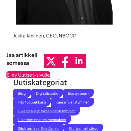
Jukka Järvinen, CEO, NBCCD
Jaa artikkeli
somessa
Siirry Uutiset-sivulle
Uutiskategoriat
Blogi
Digitalisaatio
Ekosysteemi
Into työpaikkana
Kansainvälistyminen
Liikeidea ja yrityksen perustaminen
Liiketoiminnan valmennukset
Sijoittuminen Seinäjoelle
Startup-yrittäjyys