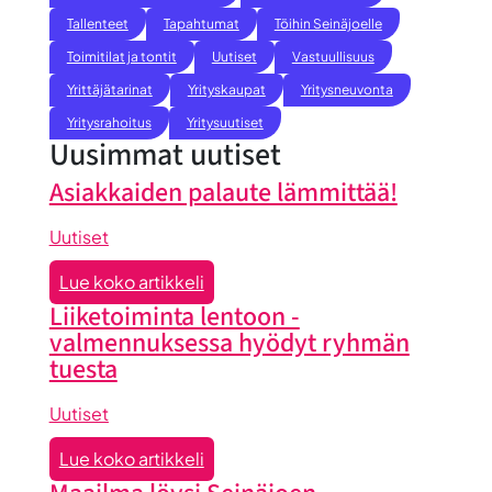
Tallenteet
Tapahtumat
Töihin Seinäjoelle
Toimitilat ja tontit
Uutiset
Vastuullisuus
Yrittäjätarinat
Yrityskaupat
Yritysneuvonta
Yritysrahoitus
Yritysuutiset
Uusimmat uutiset
Asiakkaiden palaute lämmittää!
Uutiset
:
Lue koko artikkeli
Asiakkaiden
Liiketoiminta lentoon -
palaute
valmennuksessa hyödyt ryhmän
lämmittää!
tuesta
Uutiset
:
Lue koko artikkeli
Liiketoiminta