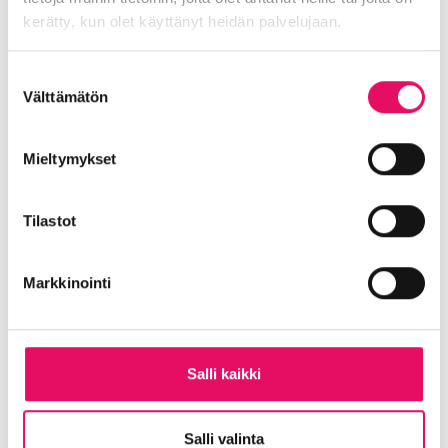
collaborazione tra Cina ed Europa
kerätty, kun olet käyttänyt heidän palvelujaan.
2. Perchè internazionalizzare in Cina?
-Il mercato locale e le politiche governative per
Tietosuojaseloste >
Suostumuksen
il consumo interno
Välttämätön
valinta
-I piani di sviluppo nazionale della Cina
3. Il nuovo modello di cooperazione EU-Cina
Mieltymykset
-Come possono le PMI europee accedere al
mercato cinese? Sfide ed opportunità
Tilastot
-Alcuni esempi: USF Model
IV. Requisiti
Markkinointi
-Esempi di requisiti cinesi
-Qual’è la tipologia di PMI europea adatta ad
accedere al mercato cinese?
Salli kaikki
DISCUSSIONE E PROSSIMI STEP
Dibattito
Salli valinta
Partecipanti – Organizzatori