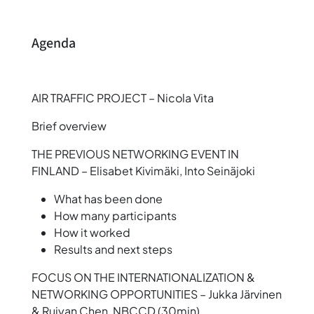
Agenda
AIR TRAFFIC PROJECT – Nicola Vita
Brief overview
THE PREVIOUS NETWORKING EVENT IN
FINLAND – Elisabet Kivimäki, Into Seinäjoki
What has been done
How many participants
How it worked
Results and next steps
FOCUS ON THE INTERNATIONALIZATION &
NETWORKING OPPORTUNITIES – Jukka Järvinen
& Ruiyan Chen, NBCCD (30min)