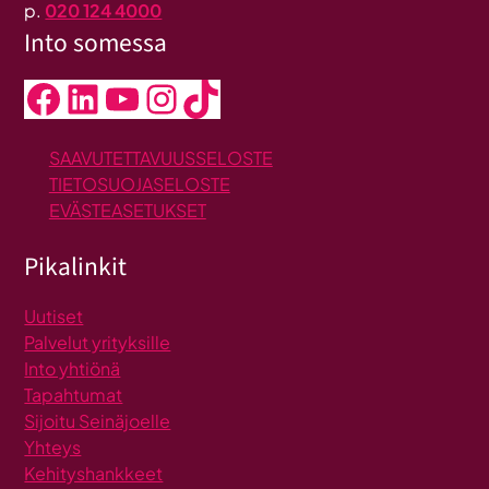
p.
020 124 4000
Into somessa
Facebook
LinkedIn
YouTube
Instagram
TikTok
SAAVUTETTAVUUSSELOSTE
TIETOSUOJASELOSTE
EVÄSTEASETUKSET
Pikalinkit
Uutiset
Palvelut yrityksille
Into yhtiönä
Tapahtumat
Sijoitu Seinäjoelle
Yhteys
Kehityshankkeet