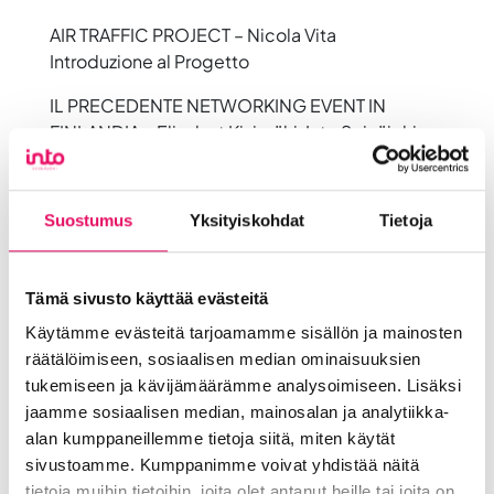
AIR TRAFFIC PROJECT – Nicola Vita
Introduzione al Progetto
IL PRECEDENTE NETWORKING EVENT IN
FINLANDIA – Elisabet Kivimäki, Into Seinäjoki
Cosa è stato fatto
Quanti partecipanti
Suostumus
Yksityiskohdat
Tietoja
Come ha funzionato
Risultati e prossimi step
FOCUS SULLE OPPORTUNITA’ DI NETWORKING
Tämä sivusto käyttää evästeitä
E INTERNAZIONALIZZAZIONE IN CINA – Jukka
Käytämme evästeitä tarjoamamme sisällön ja mainosten
Järvinen & Ruiyan Chen, NBCCD (30 min)
räätälöimiseen, sosiaalisen median ominaisuuksien
tukemiseen ja kävijämäärämme analysoimiseen. Lisäksi
1. NBCCD: presentazione del nostro expertise
jaamme sosiaalisen median, mainosalan ja analytiikka-
partner
alan kumppaneillemme tietoja siitä, miten käytät
-Background e precedenti esperienze
sivustoamme. Kumppanimme voivat yhdistää näitä
-USF Platform model -> I benefici della
tietoja muihin tietoihin, joita olet antanut heille tai joita on