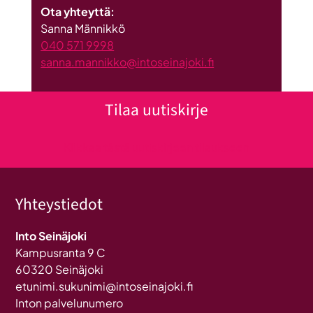
Ota yhteyttä:
Sanna Männikkö
040 571 9998
sanna.mannikko@intoseinajoki.fi
Tilaa uutiskirje
Klikkaa tästä uutiskirjeen tilaukseen
Yhteystiedot
Into Seinäjoki
Kampusranta 9 C
60320 Seinäjoki
etunimi.sukunimi@intoseinajoki.fi
Inton palvelunumero