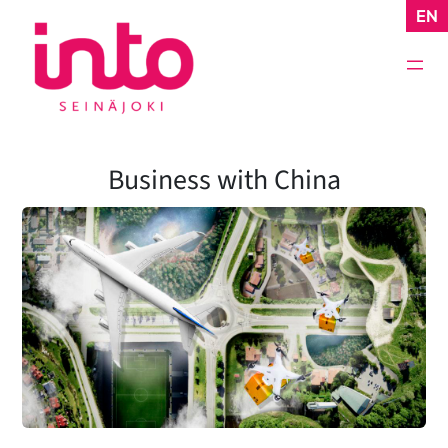
Siirry
EN
sisältöön
Business with China