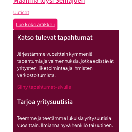
Maailma löysi Seinäjoen
lentoon
-
Uutiset
valmennuksessa
:
Lue koko artikkeli
hyödyt
Maailma
ryhmän
Katso tulevat tapahtumat
löysi
tuesta
Seinäjoen
Järjestämme vuosittain kymmeniä
tapahtumia ja valmennuksia, jotka edistävät
yritysten liiketoimintaa ja ihmisten
verkostoitumista.
Siirry tapahtumat-sivulle
Tarjoa yritysuutisia
Teemme ja teetämme lukuisia yritysuutisia
vuosittain. Ilmianna hyvä henkilö tai uutinen.