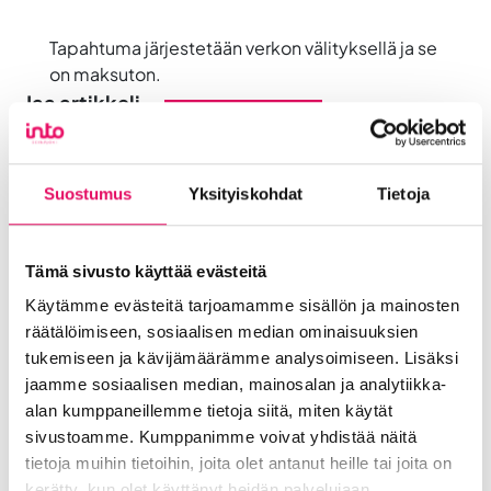
Tapahtuma järjestetään verkon välityksellä ja se
on maksuton.
Jaa artikkeli
somessa
Siirry Uutiset-sivulle
Suostumus
Yksityiskohdat
Tietoja
Uutiskategoriat
Blogi
Digitalisaatio
Ekosysteemi
Tämä sivusto käyttää evästeitä
Into työpaikkana
Kansainvälistyminen
Käytämme evästeitä tarjoamamme sisällön ja mainosten
Liikeidea ja yrityksen perustaminen
räätälöimiseen, sosiaalisen median ominaisuuksien
Liiketoiminnan valmennukset
tukemiseen ja kävijämäärämme analysoimiseen. Lisäksi
Sijoittuminen Seinäjoelle
Startup-yrittäjyys
jaamme sosiaalisen median, mainosalan ja analytiikka-
alan kumppaneillemme tietoja siitä, miten käytät
Tallenteet
Tapahtumat
Töihin Seinäjoelle
sivustoamme. Kumppanimme voivat yhdistää näitä
Toimitilat ja tontit
Uutiset
Vastuullisuus
tietoja muihin tietoihin, joita olet antanut heille tai joita on
Yrittäjätarinat
Yrityskaupat
Yritysneuvonta
kerätty, kun olet käyttänyt heidän palvelujaan.