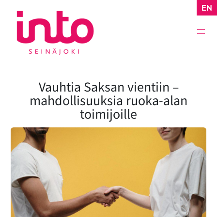
Siirry
EN
sisältöön
Vauhtia Saksan vientiin –
mahdollisuuksia ruoka-alan
toimijoille