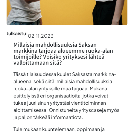
Julkaistu:
02.11.2023
Millaisia mahdollisuuksia Saksan
markkina tarjoaa alueemme ruoka-alan
toimijoille? Voisiko yrityksesi lähteä
valloittamaan sitä?
Tässä tilaisuudessa kuulet Saksasta markkina-
alueena, sekä siitä, millaisia mahdollisuuksia
ruoka-alan yrityksille maa tarjoaa. Mukana
esittelyissä eri organisaatioita, jotka voivat
tukea juuri sinun yritystäsi vientitoiminnan
aloittamisessa. Onnistuneita yrityscaseja myös
ja paljon tärkeää informaatiota.
Tule mukaan kuuntelemaan, oppimaan ja