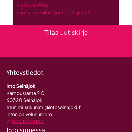
040 571 9998
sanna.mannikko@intoseinajoki.fi
Tilaa uutiskirje
Klikkaa tästä uutiskirjeen tilaukseen
Yhteystiedot
Into Seinäjoki
Kampusranta 9 C
60320 Seinäjoki
etunimi.sukunimi@intoseinajoki.fi
Inton palvelunumero
p.
020 124 4000
Into somessa