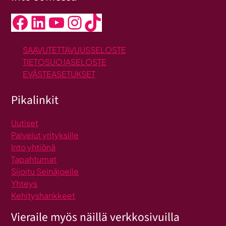
Facebook
LinkedIn
YouTube
Instagram
TikTok
SAAVUTETTAVUUSSELOSTE
TIETOSUOJASELOSTE
EVÄSTEASETUKSET
Pikalinkit
Uutiset
Palvelut yrityksille
Into yhtiönä
Tapahtumat
Sijoitu Seinäjoelle
Yhteys
Kehityshankkeet
Vieraile myös näillä verkkosivuilla