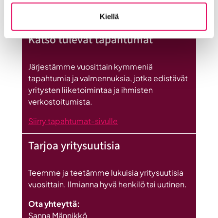
:
Kiellä
Lue koko artikkeli
Seinäjoen
Katso tulevat tapahtumat
datakeskus
on
Britannnian
Järjestämme vuosittain kymmeniä
suurin
tapahtumia ja valmennuksia, jotka edistävät
investointi
yritysten liiketoimintaa ja ihmisten
Suomeen
verkostoitumista.
Siirry tapahtumat-sivulle
Tarjoa yritysuutisia
Teemme ja teetämme lukuisia yritysuutisia
vuosittain. Ilmianna hyvä henkilö tai uutinen.
Ota yhteyttä:
Sanna Männikkö