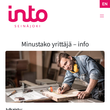
Siirry
EN
sisältöön
Minustako yrittäjä – info
Julkaistu: