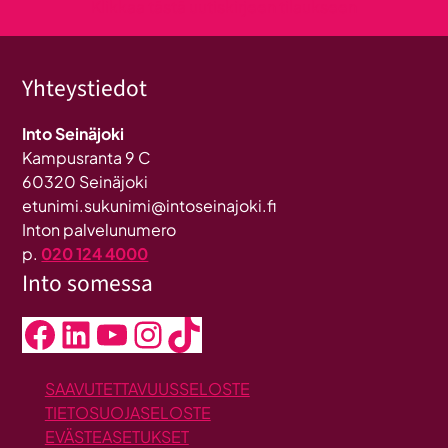
Klikkaa tästä uutiskirjeen tilaukseen
Yhteystiedot
Into Seinäjoki
Kampusranta 9 C
60320 Seinäjoki
etunimi.sukunimi@intoseinajoki.fi
Inton palvelunumero
p.
020 124 4000
Into somessa
Facebook
LinkedIn
YouTube
Instagram
TikTok
SAAVUTETTAVUUSSELOSTE
TIETOSUOJASELOSTE
EVÄSTEASETUKSET