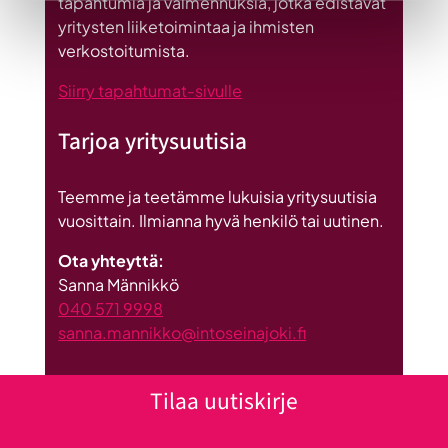
tapahtumia ja valmennuksia, jotka edistävät
investointi
yritysten liiketoimintaa ja ihmisten
Suomeen
verkostoitumista.
Siirry tapahtumat-sivulle
Tarjoa yritysuutisia
Teemme ja teetämme lukuisia yritysuutisia
vuosittain. Ilmianna hyvä henkilö tai uutinen.
Ota yhteyttä:
Sanna Männikkö
040 571 9998
sanna.mannikko@intoseinajoki.fi
Tilaa uutiskirje