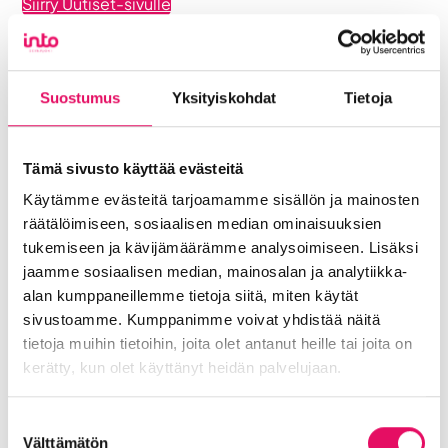
Siirry Uutiset-sivulle
Uutiskategoriat
Blogi
Digitalisaatio
Ekosysteemi
Suostumus
Yksityiskohdat
Tietoja
Into työpaikkana
Kansainvälistyminen
Liikeidea ja yrityksen perustaminen
Liiketoiminnan valmennukset
Tämä sivusto käyttää evästeitä
Sijoittuminen Seinäjoelle
Startup-yrittäjyys
Käytämme evästeitä tarjoamamme sisällön ja mainosten
Tallenteet
Tapahtumat
Töihin Seinäjoelle
räätälöimiseen, sosiaalisen median ominaisuuksien
tukemiseen ja kävijämäärämme analysoimiseen. Lisäksi
Toimitilat ja tontit
Uutiset
Vastuullisuus
jaamme sosiaalisen median, mainosalan ja analytiikka-
Yrittäjätarinat
Yrityskaupat
Yritysneuvonta
alan kumppaneillemme tietoja siitä, miten käytät
Yritysrahoitus
Yritysuutiset
sivustoamme. Kumppanimme voivat yhdistää näitä
Uusimmat uutiset
tietoja muihin tietoihin, joita olet antanut heille tai joita on
Liiketoiminta lentoon -
kerätty, kun olet käyttänyt heidän palvelujaan.
valmennuksessa hyödyt ryhmän
tuesta
Tietosuojaseloste >
Suostumuksen
Välttämätön
valinta