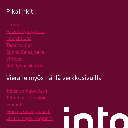
Pikalinkit
Uutiset
Palvelut yrityksille
Into yhtiönä
Tapahtumat
Sijoitu Seinäjoelle
Yhteys
Kehityshankkeet
Vieraile myös näillä verkkosivuilla
Toihin seinajoelle.fi
Toimitilat.seinajoki.fi
Frami.fi
Seinajokicongress.fi
Visitseinajokiregion.fi