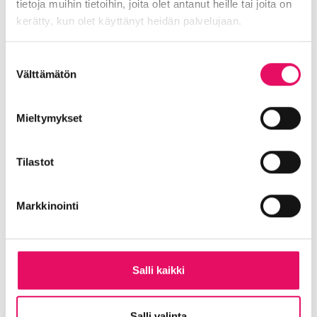
tietoja muihin tietoihin, joita olet antanut heille tai joita on
kerätty, kun olet käyttänyt heidän palvelujaan.
Pasi Turtio
Paikallista väriä leijonarivistöön tuo Pasi Turtio,
Tietosuojaseloste >
joka on OmaSp:n varatoimitusjohtaja ja
Suostumuksen
asiakasliiketoiminnan johtaja. Lisäksi hän toimii
Välttämätön
valinta
sijoittajana.
Mieltymykset
Tilastot
Markkinointi
Salli kaikki
Salli valinta