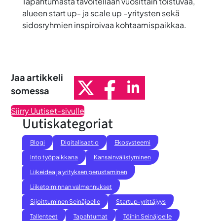
Tapahtumasta tavoitellaan vuosittain toistuvaa,
alueen start up- ja scale up –yritysten sekä
sidosryhmien inspiroivaa kohtaamispaikkaa.
Jaa artikkeli
somessa
Siirry Uutiset-sivulle
Uutiskategoriat
Blogi
Digitalisaatio
Ekosysteemi
Into työpaikkana
Kansainvälistyminen
Liikeidea ja yrityksen perustaminen
Liiketoiminnan valmennukset
Sijoittuminen Seinäjoelle
Startup-yrittäjyys
Tallenteet
Tapahtumat
Töihin Seinäjoelle