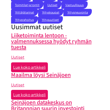
Toimitilat ja tontit
Uutiset
Vastuullisuus
Yrittäjätarinat
Yrityskaupat
Yritysneuvonta
Yritysrahoitus
Yritysuutiset
Uusimmat uutiset
Liiketoiminta lentoon -
valmennuksessa hyödyt ryhmän
tuesta
Uutiset
:
Lue koko artikkeli
Liiketoiminta
Maailma löysi Seinäjoen
lentoon
-
Uutiset
valmennuksessa
:
Lue koko artikkeli
hyödyt
Maailma
Seinäjoen datakeskus on
ryhmän
löysi
Britannnian suurin investointi
tuesta