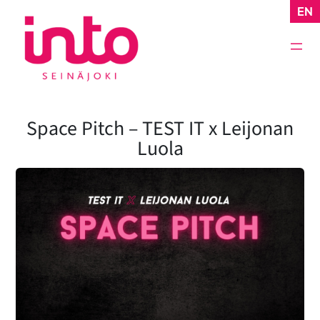
Siirry
EN
sisältöön
Space Pitch – TEST IT x Leijonan
Luola