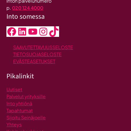
Inton palvelunumero
p.
020 124 4000
Into somessa
Facebook
LinkedIn
YouTube
Instagram
TikTok
SAAVUTETTAVUUSSELOSTE
TIETOSUOJASELOSTE
EVÄSTEASETUKSET
Pikalinkit
Uutiset
Palvelut yrityksille
Into yhtiönä
Tapahtumat
Sijoitu Seinäjoelle
Yhteys