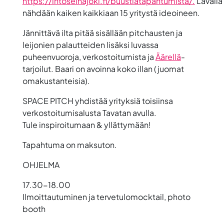
https://intoseinajoki.fi/buustiatapahtumista/.
Lavalla
nähdään kaiken kaikkiaan 15 yritystä ideoineen.
Jännittävä ilta pitää sisällään pitchausten ja
leijonien palautteiden lisäksi luvassa
puheenvuoroja, verkostoitumista ja
Äärellä
-
tarjoilut. Baari on avoinna koko illan (juomat
omakustanteisia).
SPACE PITCH yhdistää yrityksiä toisiinsa
verkostoitumisalusta Tavatan avulla.
Tule inspiroitumaan & yllättymään!
Tapahtuma on maksuton.
OHJELMA
17.30-18.00
Ilmoittautuminen ja tervetulomocktail, photo
booth