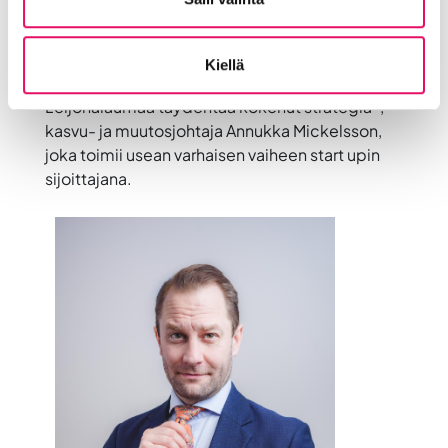
Kiellä
Leijonalaumaa täydentää kokenut strategia-,
kasvu- ja muutosjohtaja
Annukka Mickelsson
,
joka toimii usean varhaisen vaiheen start upin
sijoittajana.