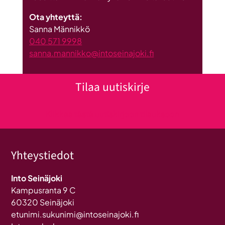
Ota yhteyttä:
Sanna Männikkö
040 571 9998
sanna.mannikko@intoseinajoki.fi
Tilaa uutiskirje
Klikkaa tästä uutiskirjeen tilaukseen
Yhteystiedot
Into Seinäjoki
Kampusranta 9 C
60320 Seinäjoki
etunimi.sukunimi@intoseinajoki.fi