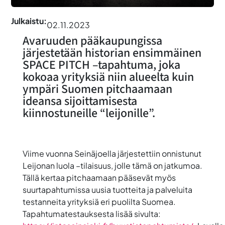
Julkaistu:
02.11.2023
Avaruuden pääkaupungissa
järjestetään historian ensimmäinen
SPACE PITCH –tapahtuma, joka
kokoaa yrityksiä niin alueelta kuin
ympäri Suomen pitchaamaan
ideansa sijoittamisesta
kiinnostuneille “leijonille”.
Viime vuonna Seinäjoella järjestettiin onnistunut
Leijonan luola –tilaisuus, jolle tämä on jatkumoa.
Tällä kertaa pitchaamaan pääsevät myös
suurtapahtumissa uusia tuotteita ja palveluita
testanneita yrityksiä eri puolilta Suomea.
Tapahtumatestauksesta lisää sivulta: