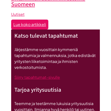
Seinäjoen
Suomeen
Uutiset
:
Lue koko artikkeli
Seinäjoen
Katso tulevat tapahtumat
datakeskus
on
Britannnian
Järjestämme vuosittain kymmeniä
suurin
tapahtumia ja valmennuksia, jotka edistävät
investointi
yritysten liiketoimintaa ja ihmisten
Suomeen
verkostoitumista.
Siirry tapahtumat-sivulle
Tarjoa yritysuutisia
Teemme ja teetämme lukuisia yritysuutisia
vuosittain. Ilmianna hyvä henkilö tai uutinen.