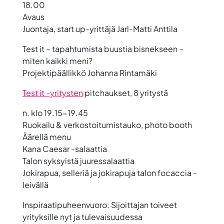
18.00
Avaus
Juontaja, start up-yrittäjä
Jarl-Matti Anttila
Test it – tapahtumista buustia bisnekseen –
miten kaikki meni?
Projektipäällikkö
Johanna Rintamäki
Test it -yritysten
pitchaukset, 8 yritystä
n. klo 19.15-19.45
Ruokailu & verkostoitumistauko, photo booth
Äärellä menu
Kana Caesar -salaattia
Talon syksyistä juuressalaattia
Jokirapua, selleriä ja jokirapuja
talon focaccia -
leivällä
Inspiraatipuheenvuoro: Sijoittajan toiveet
yrityksille nyt ja tulevaisuudessa