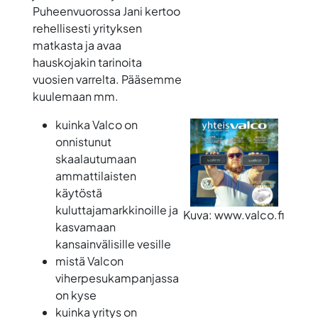
Puheenvuorossa Jani kertoo
rehellisesti yrityksen
matkasta ja avaa
hauskojakin tarinoita
vuosien varrelta. Pääsemme
kuulemaan mm.
kuinka Valco on
onnistunut
skaalautumaan
ammattilaisten
käytöstä
kuluttajamarkkinoille ja
Kuva: www.valco.fi
kasvamaan
kansainvälisille vesille
mistä Valcon
viherpesukampanjassa
on kyse
kuinka yritys on