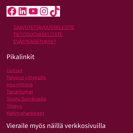
Facebook
LinkedIn
YouTube
Instagram
TikTok
SAAVUTETTAVUUSSELOSTE
TIETOSUOJASELOSTE
EVÄSTEASETUKSET
Pikalinkit
Uutiset
Palvelut yrityksille
Into yhtiönä
Tapahtumat
Sijoitu Seinäjoelle
Yhteys
Kehityshankkeet
Vieraile myös näillä verkkosivuilla