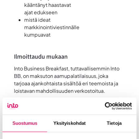
kääntänyt haastavat
ajat edukseen
mistä ideat
markkinointiviestinnälle
kumpuavat
Ilmoittaudu mukaan
Into Business Breakfast
, tuttavallisemmin Into
BB, on maksuton aamupalatilaisuus, joka
tarjoaa ajankohtaista sisältöä eri teemoista ja
loistavan mahdollisuuden verkostoitua.
—
Tilaisuus on maksuton ja siihen sisältyy
aamiainen. Osana Inton
Suostumus
Yksityiskohdat
Tietoja
vastuullisuustekoja,
Varicko
on koonnut
aamiaisen mahdollisimman vastuulliseksi.