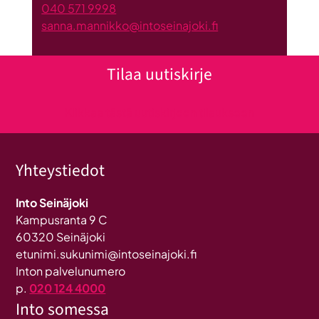
040 571 9998
sanna.mannikko@intoseinajoki.fi
Tilaa uutiskirje
Klikkaa tästä uutiskirjeen tilaukseen
Yhteystiedot
Into Seinäjoki
Kampusranta 9 C
60320 Seinäjoki
etunimi.sukunimi@intoseinajoki.fi
Inton palvelunumero
p.
020 124 4000
Into somessa