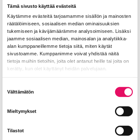
Tämä sivusto käyttää evästeitä
Tapahtumassa on käytössä no show -maksu 20
Käytämme evästeitä tarjoamamme sisällön ja mainosten
€ ilmoittamatta perutuista ilmoittautumisista.
räätälöimiseen, sosiaalisen median ominaisuuksien
Jaa artikkeli
tukemiseen ja kävijämäärämme analysoimiseen. Lisäksi
somessa
jaamme sosiaalisen median, mainosalan ja analytiikka-
alan kumppaneillemme tietoja siitä, miten käytät
Siirry Uutiset-sivulle
Uutiskategoriat
sivustoamme. Kumppanimme voivat yhdistää näitä
tietoja muihin tietoihin, joita olet antanut heille tai joita on
kerätty, kun olet käyttänyt heidän palvelujaan.
Blogi
Digitalisaatio
Ekosysteemi
Into työpaikkana
Kansainvälistyminen
Tietosuojaseloste >
Suostumuksen
Liikeidea ja yrityksen perustaminen
Välttämätön
valinta
Liiketoiminnan valmennukset
Sijoittuminen Seinäjoelle
Startup-yrittäjyys
Mieltymykset
Tallenteet
Tapahtumat
Töihin Seinäjoelle
Toimitilat ja tontit
Uutiset
Vastuullisuus
Tilastot
Yrittäjätarinat
Yrityskaupat
Yritysneuvonta