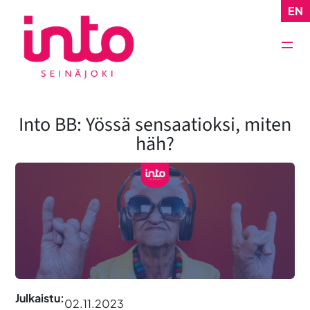
Siirry
EN
sisältöön
Into BB: Yössä sensaatioksi, miten
häh?
Julkaistu:
02.11.2023