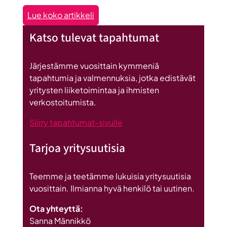
:
Lue koko artikkeli
Seinäjoen
Katso tulevat tapahtumat
datakeskus
on
Britannnian
Järjestämme vuosittain kymmeniä
suurin
tapahtumia ja valmennuksia, jotka edistävät
investointi
yritysten liiketoimintaa ja ihmisten
Suomeen
verkostoitumista.
Siirry tapahtumat-sivulle
Tarjoa yritysuutisia
Teemme ja teetämme lukuisia yritysuutisia
vuosittain. Ilmianna hyvä henkilö tai uutinen.
Ota yhteyttä:
Sanna Männikkö