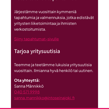
on
Britannnian
Järjestämme vuosittain kymmeniä
suurin
tapahtumia ja valmennuksia, jotka edistävät
investointi
yritysten liiketoimintaa ja ihmisten
Suomeen
verkostoitumista.
Siirry tapahtumat-sivulle
Tarjoa yritysuutisia
Teemme ja teetämme lukuisia yritysuutisia
vuosittain. Ilmianna hyvä henkilö tai uutinen.
Ota yhteyttä:
Sanna Männikkö
040 571 9998
sanna.mannikko@intoseinajoki.fi