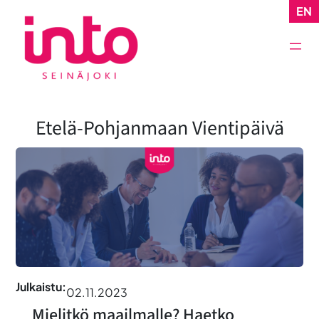
Siirry
EN
sisältöön
Etelä-Pohjanmaan Vientipäivä
Julkaistu:
02.11.2023
Mielitkö maailmalle? Haetko