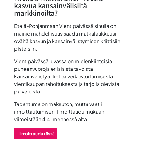
kasvua kansainvälisiltä
markkinoilta?
Etelä-Pohjanmaan Vientipäivässä sinulla on
mainio mahdollisuus saada matkalaukkuusi
eväitä kasvun ja kansainvälistymisen kriittisiin
pisteisiin.
Vientipäivässä luvassa on mielenkiintoisia
puheenvuoroja erilaisista tavoista
kansainvälistyä, tietoa verkostoitumisesta,
vientikaupan rahoituksesta ja tarjolla olevista
palveluista.
Tapahtuma on maksuton, mutta vaatii
ilmoittautumisen. Ilmoittaudu mukaan
viimeistään
4.4.
mennessä alta.
Ilmoittaudu tästä