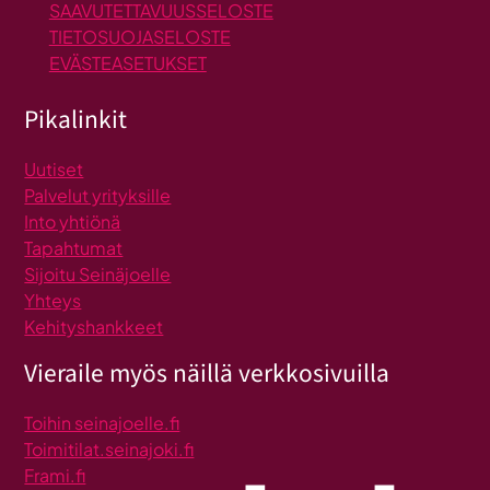
SAAVUTETTAVUUSSELOSTE
TIETOSUOJASELOSTE
EVÄSTEASETUKSET
Pikalinkit
Uutiset
Palvelut yrityksille
Into yhtiönä
Tapahtumat
Sijoitu Seinäjoelle
Yhteys
Kehityshankkeet
Vieraile myös näillä verkkosivuilla
Toihin seinajoelle.fi
Toimitilat.seinajoki.fi
Frami.fi