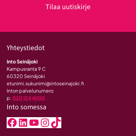
Tilaa uutiskirje
Klikkaa tästä uutiskirjeen tilaukseen
Yhteystiedot
Into Seinäjoki
Kampusranta 9 C
60320 Seinäjoki
etunimi.sukunimi@intoseinajoki.fi
Inton palvelunumero
p.
020 124 4000
Into somessa
Facebook
LinkedIn
YouTube
Instagram
TikTok