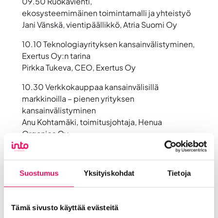
09.50 Ruokavienti,
ekosysteemimäinen
toimintamalli ja yhteistyö
Jani Vänskä, vientipäällikkö, Atria Suomi Oy
10.10 Teknologiayrityksen kansainvälistyminen,
Exertus Oy:n tarina
Pirkka Tukeva, CEO, Exertus Oy
10.30 Verkkokauppaa kansainvälisillä
markkinoilla – pienen yrityksen
kansainvälistyminen
Anu Kohtamäki, toimitusjohtaja, Henua
Organics Oy
Elina Rantamäki, yrittäjä, VILLage
10.50 Kansainvälistyminen ja 600 %
Suostumus
Yksityiskohdat
Tietoja
kasvupolku – opit ja kokemukset
Lauri Hulkkonen, yritysvalmentaja, Balentor Oy
11.30 Tapahtuma päättyy
Tämä sivusto käyttää evästeitä