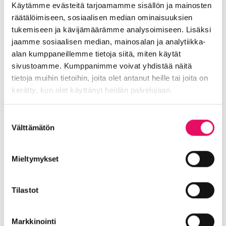
Jaa artikkeli
Käytämme evästeitä tarjoamamme sisällön ja mainosten
somessa
räätälöimiseen, sosiaalisen median ominaisuuksien
tukemiseen ja kävijämäärämme analysoimiseen. Lisäksi
Siirry Uutiset-sivulle
jaamme sosiaalisen median, mainosalan ja analytiikka-
Uutiskategoriat
alan kumppaneillemme tietoja siitä, miten käytät
sivustoamme. Kumppanimme voivat yhdistää näitä
Blogi
Digitalisaatio
Ekosysteemi
tietoja muihin tietoihin, joita olet antanut heille tai joita on
Into työpaikkana
Kansainvälistyminen
kerätty, kun olet käyttänyt heidän palvelujaan.
Liikeidea ja yrityksen perustaminen
Tietosuojaseloste >
Liiketoiminnan valmennukset
Suostumuksen
Välttämätön
valinta
Sijoittuminen Seinäjoelle
Startup-yrittäjyys
Tallenteet
Tapahtumat
Töihin Seinäjoelle
Mieltymykset
Toimitilat ja tontit
Uutiset
Vastuullisuus
Yrittäjätarinat
Yrityskaupat
Yritysneuvonta
Tilastot
Yritysrahoitus
Yritysuutiset
Uusimmat uutiset
Liiketoiminta lentoon -
Markkinointi