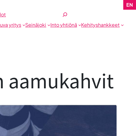
EN
Etsi
dot
tuva yritys
Seinäjoki
Into yhtiönä
Kehityshankkeet
n aamukahvit