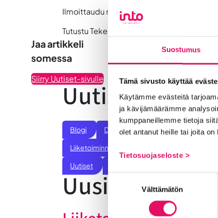
Ilmoittaudu mukaan 10.4. mennessä.
Tutustu Tekele Productionsiin
täällä!
Jaa artikkeli
Suostumus
somessa
Siirry Uutiset-sivulle
Tämä sivusto käyttää eväste
Uutiskategoria
Käytämme evästeitä tarjoama
ja kävijämäärämme analysoim
kumppaneillemme tietoja siitä
Blogi
Digitalisaatio
Ekosysteemi
olet antanut heille tai joita o
Liiketoiminnan valmennukset
Sijoittumine
Tietosuojaseloste >
Uutiset
Vastuullisuus
Yrittäjätarinat
Uusimmat uuti
Suostumuksen
Välttämätön
valinta