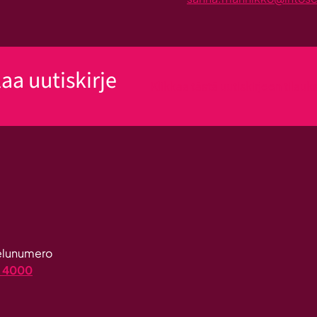
laa uutiskirje
Klikkaa tästä uutiskirjeen tilau
velunumero
4 4000