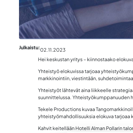
Julkaistu:
02.11.2023
Hei keskustan yritys – kiinnostaako elokuv
Yhteistyö elokuvissa tarjoaa yhteistyökump
markkinointiin, viestintään, suhdetoimintaa
Yhteistyöt lähtevät aina liikkeelle strateg
suunnittelussa. Yhteistyökumppanuuden hy
Tekele Productions kuvaa Tangomarkkinoill
yhteistyömahdollisuuksia elokuva tarjoaa k
Kahvit keitellään Hotelli Alman Pollarin tal