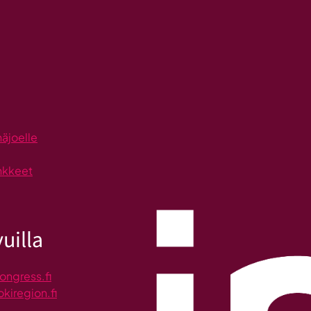
näjoelle
nkkeet
uilla
ongress.fi
okiregion.fi