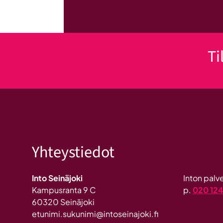
Ti
Yhteystiedot
Into Seinäjoki
Inton pal
Kampusranta 9 C
p.
020 12
60320 Seinäjoki
etunimi.sukunimi@intoseinajoki.fi