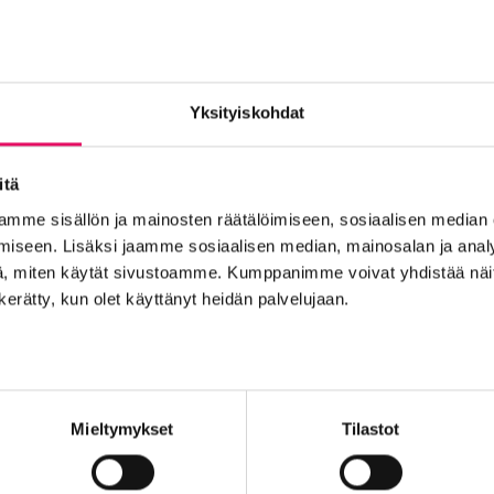
Yksityiskohdat
itä
t
mme sisällön ja mainosten räätälöimiseen, sosiaalisen median
iseen. Lisäksi jaamme sosiaalisen median, mainosalan ja analy
, miten käytät sivustoamme. Kumppanimme voivat yhdistää näitä t
Into työpaikkana
Kansainvälistyminen
Liikeidea ja yrity
n kerätty, kun olet käyttänyt heidän palvelujaan.
n Seinäjoelle
Startup-yrittäjyys
Tallenteet
Tapahtuma
Yrityskaupat
Yritysneuvonta
Yritysrahoitus
Yritysuu
set
Mieltymykset
Tilastot