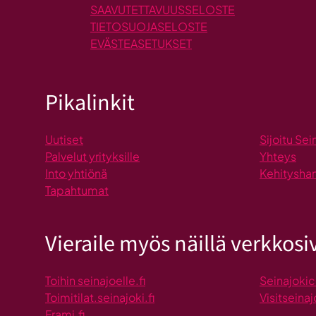
SAAVUTETTAVUUSSELOSTE
TIETOSUOJASELOSTE
EVÄSTEASETUKSET
Pikalinkit
Uutiset
Sijoitu Sei
Palvelut yrityksille
Yhteys
Into yhtiönä
Kehitysha
Tapahtumat
Vieraile myös näillä verkkosiv
Toihin seinajoelle.fi
Seinajokic
Toimitilat.seinajoki.fi
Visitseinaj
Frami.fi