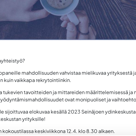
ayhteistyö?
paneille mahdollisuuden vahvistaa mielikuvaa yrityksestä ja t
n kuin vaikkapa rekrytointiinkin.
iaa tukevien tavoitteiden ja mittareiden määrittelemisessä ja
ödyntämismahdollisuudet ovat monipuoliset ja vaihtoehtoj
e sijoittuvaa elokuvaa kesällä 2023 Seinäjoen ydinkeskusta
eskustan yrityksille!
on kokoustilassa keskiviikkona 12.4. klo 8.30 alkaen.