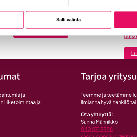
-
Maailma löysi Seinäjoen
Se
dyt
on
Uutiset
in
Salli valinta
:
Lue koko artikkeli
Uutis
Maailma
löysi
Lu
Seinäjoen
tumat
Tarjoa yritysu
pahtumia ja
Teemme ja teetämme lukui
n liiketoimintaa ja
Ilmianna hyvä henkilö tai
Ota yhteyttä:
Sanna Männikkö
040 571 9998
sanna.mannikko@intosein