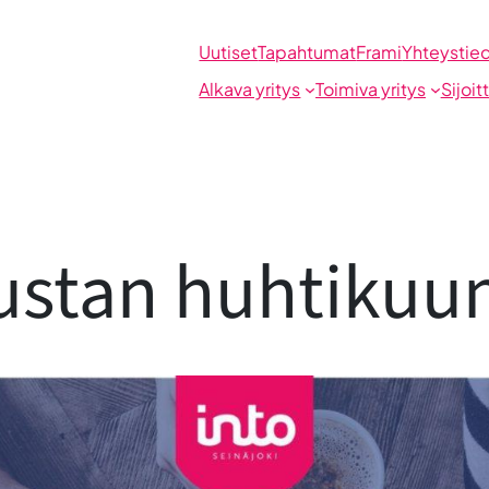
Uutiset
Tapahtumat
Frami
Yhteystie
Alkava yritys
Toimiva yritys
Sijoit
stan huhtikuu