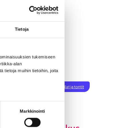
Tietoja
 ominaisuuksien tukemiseen
tiikka-alan
ietoja muihin tietoihin, joita
ksen perustaminen
t
Töihin Seinäjoelle
Toimitilat ja tontit
tiset
Markkinointi