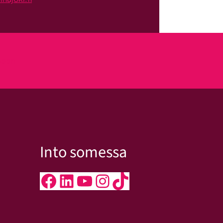
kseen
Into somessa
Facebook
LinkedIn
YouTube
Instagram
TikTok