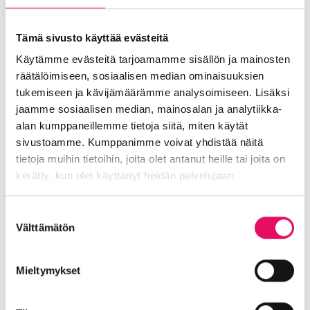
Toimitilat ja tontit
Uutiset
Vastuullisuus
Yrittäjätarinat
Yrityskaupat
Yritysneuvonta
Tämä sivusto käyttää evästeitä
Yritysrahoitus
Yritysuutiset
Käytämme evästeitä tarjoamamme sisällön ja mainosten
Uusimmat uutiset
räätälöimiseen, sosiaalisen median ominaisuuksien
tukemiseen ja kävijämäärämme analysoimiseen. Lisäksi
Liiketoiminta lentoon -
jaamme sosiaalisen median, mainosalan ja analytiikka-
valmennuksessa hyödyt ryhmän
alan kumppaneillemme tietoja siitä, miten käytät
tuesta
sivustoamme. Kumppanimme voivat yhdistää näitä
Uutiset
tietoja muihin tietoihin, joita olet antanut heille tai joita on
kerätty, kun olet käyttänyt heidän palvelujaan.
:
Lue koko artikkeli
Liiketoiminta
Maailma löysi Seinäjoen
Tietosuojaseloste >
Suostumuksen
lentoon
Välttämätön
valinta
-
Uutiset
valmennuksessa
:
Lue koko artikkeli
hyödyt
Mieltymykset
Maailma
Seinäjoen datakeskus on
ryhmän
löysi
Britannnian suurin investointi
tuesta