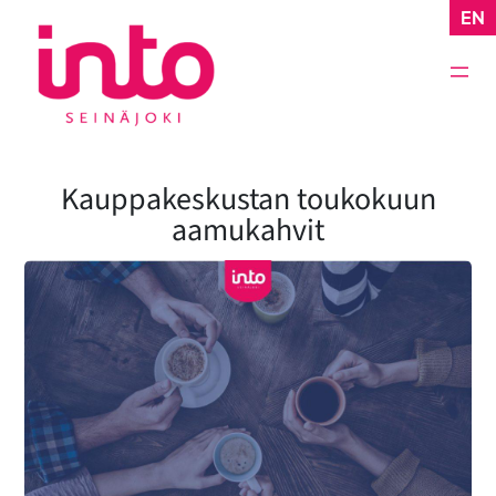
Siirry
EN
sisältöön
Kauppakeskustan toukokuun
aamukahvit