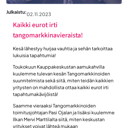
Julkaistu:
02.11.2023
Kaikki eurot irti
tangomarkkinavieraista!
Kesä lähestyy hurjaa vauhtia ja sehän tarkoittaa
lukuisia tapahtumia!
Toukokuun Kauppakeskustan aamukahvilla
kuulemme tulevan kesän Tangomarkkinoiden
suunnitelmista sekä siitä, miten teidän kaikkien
yritysten on mahdollista ottaa kaikki eurot irti
tapahtumakävijöistä!
Saamme vieraaksi Tangomarkkinoiden
toimitusjohtajan Pasi Ojalan ja lisäksi kuulemme
Ilkan Mervi Marttilalta siitä, miten keskustan
yritykset voivat lähteä mukaan