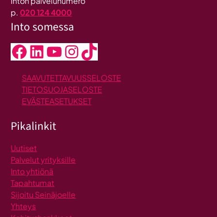
Inton palvelunumero
p.
020 124 4000
Into somessa
Facebook
LinkedIn
YouTube
Instagram
TikTok
SAAVUTETTAVUUSSELOSTE
TIETOSUOJASELOSTE
EVÄSTEASETUKSET
Pikalinkit
Uutiset
Palvelut yrityksille
Into yhtiönä
Tapahtumat
Sijoitu Seinäjoelle
Yhteys