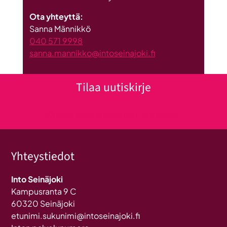
Ota yhteyttä:
Sanna Männikkö
040 571 9998
sanna.mannikko@intoseinajoki.fi
Tilaa uutiskirje
Klikkaa tästä uutiskirjeen tilaukseen
Yhteystiedot
Into Seinäjoki
Kampusranta 9 C
60320 Seinäjoki
etunimi.sukunimi@intoseinajoki.fi