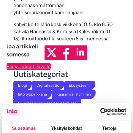
ennennäkemättömään
yhteismarkkinointikampanjaan!
Kahvit keitellään keskiviikkona 10.5. klo 8.30
kahvila Hannassa & Kertussa (Kalevankatu 11-
13). Ilmoittaudu tilaisuuteen 8.5. mennessä.
Jaa artikkeli
somessa
Siirry Uutiset-sivulle
Uutiskategoriat
Blogi
Digitalisaatio
Ekosysteemi
Into työpaikkana
Kansainvälistyminen
Liikeidea ja yrityksen perustaminen
Liiketoiminnan valmennukset
Sijoittuminen Seinäjoelle
Startup-yrittäjyys
Suostumus
Yksityiskohdat
Tietoja
Tallenteet
Tapahtumat
Töihin Seinäjoelle