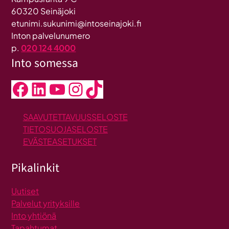
60320 Seinäjoki
etunimi.sukunimi@intoseinajoki.fi
Inton palvelunumero
p.
020 124 4000
Into somessa
Facebook
LinkedIn
YouTube
Instagram
TikTok
SAAVUTETTAVUUSSELOSTE
TIETOSUOJASELOSTE
EVÄSTEASETUKSET
Pikalinkit
Uutiset
Palvelut yrityksille
Into yhtiönä
Tapahtumat