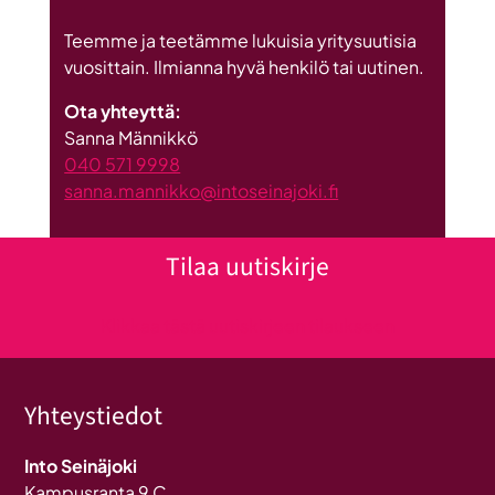
Teemme ja teetämme lukuisia yritysuutisia
vuosittain. Ilmianna hyvä henkilö tai uutinen.
Ota yhteyttä:
Sanna Männikkö
040 571 9998
sanna.mannikko@intoseinajoki.fi
Tilaa uutiskirje
Klikkaa tästä uutiskirjeen tilaukseen
Yhteystiedot
Into Seinäjoki
Kampusranta 9 C