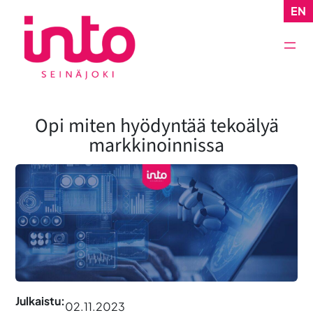
Siirry
EN
sisältöön
Opi miten hyödyntää tekoälyä
markkinoinnissa
Julkaistu:
02.11.2023