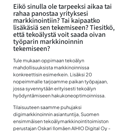
Eikö sinulla ole tarpeeksi aikaa tai
rahaa panostaa yrityksesi
markkinointiin? Tai kaipaatko
lisäkäsiä sen tekemiseen? Tiesitkö,
että tekoälystä voit saada oivan
työparin markkinoinnin
tekemiseen?
Tule mukaan oppimaan tekoälyn
mahdollisuuksista markkinoinnissa
konkreettisin esimerkein. Lisäksi 20
nopeimmalle tarjoamme paikan työpajaan,
jossa syvennytään erityisesti tekoälyn
hyödyntämiseen hakukoneoptimoinnissa.
Tilaisuuteen saamme puhujaksi
digimarkkinoinnin asiantuntija, Suomen
ensimmäisen tekoälymarkkinointitoimiston
perustajan
Oskari Ilomäen
AIHIO Digital Oy -