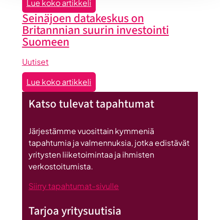
:
Lue koko artikkeli
hyödyt
Maailma
Seinäjoen datakeskus on
ryhmän
löysi
Britannnian suurin investointi
tuesta
Seinäjoen
Suomeen
Uutiset
:
Lue koko artikkeli
Seinäjoen
Katso tulevat tapahtumat
datakeskus
on
Britannnian
Järjestämme vuosittain kymmeniä
suurin
tapahtumia ja valmennuksia, jotka edistävät
investointi
yritysten liiketoimintaa ja ihmisten
Suomeen
verkostoitumista.
Siirry tapahtumat-sivulle
Tarjoa yritysuutisia