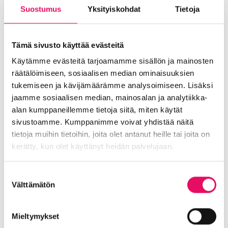
18:00-19:30 Työpaja: Miten saat verkkosivustosi
löytymään Googlesta?
Suostumus
Yksityiskohdat
Tietoja
Työpajassa käydään konkreettisesti läpi,
miten hakukoneoptimointi onnistuu
Tämä sivusto käyttää evästeitä
tekoälyn avulla.
Käytämme evästeitä tarjoamamme sisällön ja mainosten
Työpajassa pääset kokeilemaan tekoälyä
räätälöimiseen, sosiaalisen median ominaisuuksien
oman yrityksesi verkkosivuston /
tukemiseen ja kävijämäärämme analysoimiseen. Lisäksi
verkkokaupan hakukoneoptimointia. Ota
jaamme sosiaalisen median, mainosalan ja analytiikka-
oma läppäri mukaan.
alan kumppaneillemme tietoja siitä, miten käytät
Jaa artikkeli
sivustoamme. Kumppanimme voivat yhdistää näitä
somessa
tietoja muihin tietoihin, joita olet antanut heille tai joita on
kerätty, kun olet käyttänyt heidän palvelujaan.
Siirry Uutiset-sivulle
Uutiskategoriat
Tietosuojaseloste >
Suostumuksen
Blogi
Digitalisaatio
Ekosysteemi
Välttämätön
valinta
Into työpaikkana
Kansainvälistyminen
Liikeidea ja yrityksen perustaminen
Mieltymykset
Liiketoiminnan valmennukset