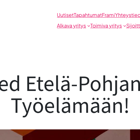
Uutiset
Tapahtumat
Frami
Yhteystie
Alkava yritys
Toimiva yritys
Sijoit
red Etelä-Pohja
Työelämään!