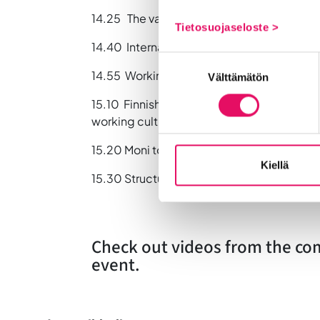
14.25 The value of networking to build you
Tietosuojaseloste >
14.40 International recruitment – some bas
Suostumuksen
14.55 Working in a company in Etelä-Pohja
Välttämätön
valinta
15.10 Finnish working culture – What make
working culture,
Paul Fairchild, EP WIISE ry
15.20 Moni toimisto – services for compani
Kiellä
15.30 Structured networking event betwe
Check out videos from the co
event.