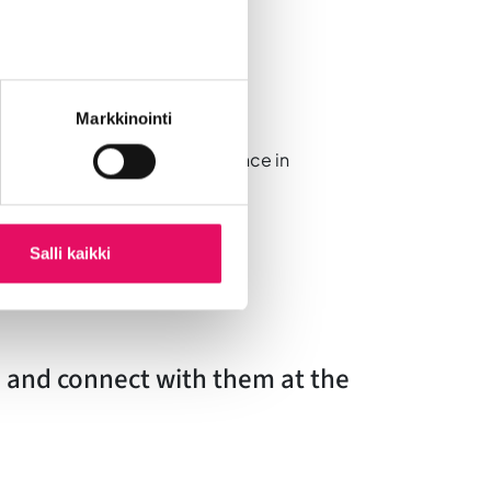
s, Honkatalot
Markkinointi
ies to consider about difference in
Salli kaikki
 and connect with them at the