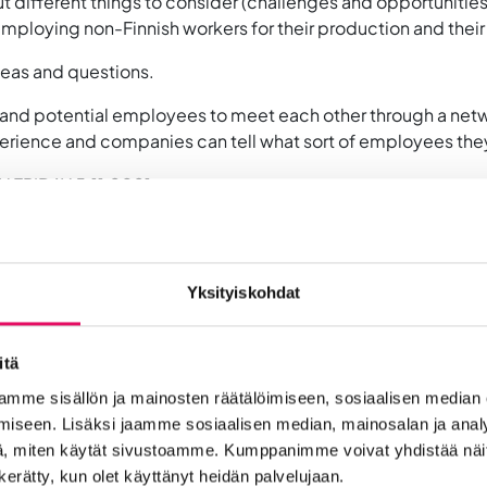
ut different
things to consider (challenges and opportuniti
employing non-Finnish workers
for their production and thei
ideas and questions.
s and potential employees to
meet each other through a net
xperience and companies can tell what sort of employees the
 FRIDAY 5.11.2021
Yksityiskohdat
itä
mme sisällön ja mainosten räätälöimiseen, sosiaalisen median
iseen. Lisäksi jaamme sosiaalisen median, mainosalan ja analy
P WIISE ry
, miten käytät sivustoamme. Kumppanimme voivat yhdistää näitä t
näjoki – benefits and challenges”
Jani Ketola, Sales & Operat
n kerätty, kun olet käyttänyt heidän palvelujaan.