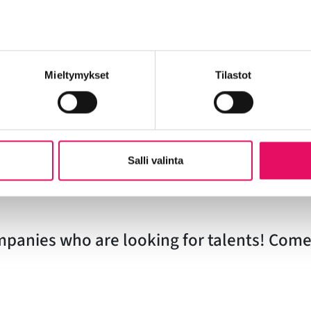
r career and find workers,
Jiuliano Prisada, EP WIISE ry
ic things to bear in mind,
Timo Rantasaari, Eezy Oyj
nmaa – an international worker’s perspective,
Thanuja Ingve
Mieltymykset
Tilastot
s us different?– important things for immigrants and compan
es and individuals,
Katja Kaataja, MONI-info
Salli valinta
en companies and individuals, hosted by
EP WIISE ry
mpanies who are looking for talents! Come