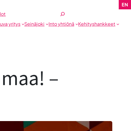
EN
Etsi
dot
tuva yritys
Seinäjoki
Into yhtiönä
Kehityshankkeet
nmaa! –