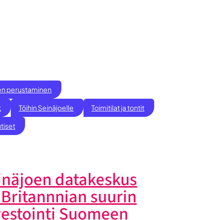
ksen perustaminen
t
Töihin Seinäjoelle
Toimitilat ja tontit
tiset
inäjoen datakeskus
 Britannnian suurin
vestointi Suomeen