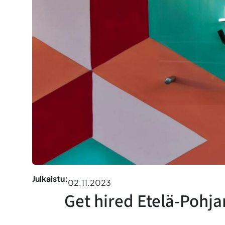
Julkaistu:
02.11.2023
Get hired Etelä-Pohj