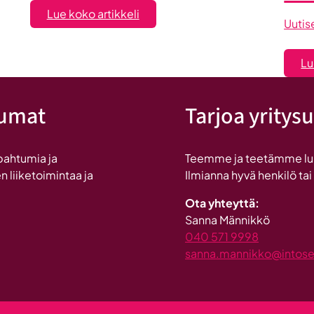
:
Lue koko artikkeli
Uutis
Maailma
löysi
Lu
Seinäjoen
tumat
Tarjoa yritysu
pahtumia ja
Teemme ja teetämme lukui
n liiketoimintaa ja
Ilmianna hyvä henkilö tai
Ota yhteyttä:
Sanna Männikkö
040 571 9998
sanna.mannikko@intosein