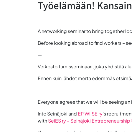
Työelämään! Kansain
A networking seminar to bring together lo
Before looking abroad to find workers – see
—
Verkostoitumisseminaari, joka yhdistää alue
Ennen kuin lähdet merta edemmäs etsimään o
Everyone agrees that we will be seeing an i
Into Seinäjoki and
EP WIISE ry
’s recruitmen
with
SeiES ry – Seinäjoki Entrepreneurship