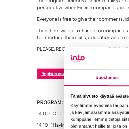
The program includes a series of talks abo
perspective when Finnish companies are 
Everyone is free to give their comments, 
Then there will be a chance for companie
to introduce their skills, education and e
PLEASE, REGISTER YOUR PARTICIPATION BY
Register now >>
Suostumus
Tämä sivusto käyttää eväste
PROGRAM:
Käytämme evästeitä tarjoama
ja kävijämäärämme analysoim
14.00 Opening of the event by
INTO and E
kumppaneillemme tietoja siitä
14.10 ”Having a multicultural office in Sei
olet antanut heille tai joita o