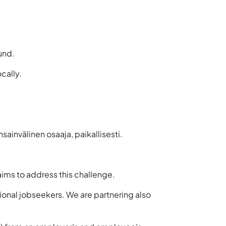
und.
cally.
ainvälinen osaaja, paikallisesti.
aims to address this challenge.
ional jobseekers
. We are partnering also