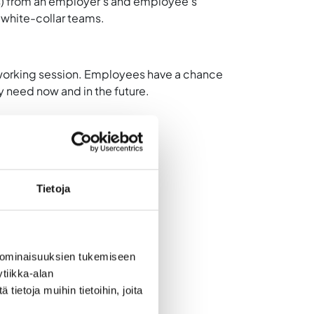
es) from an employer’s and employee’s
r white-collar teams.
working session
. Employees have a chance
y need now and in the future.
Tietoja
 ominaisuuksien tukemiseen
tiikka-alan
ietoja muihin tietoihin, joita
ions Manager, Minorito Oy