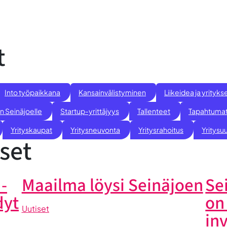
t
Into työpaikkana
Kansainvälistyminen
Liikeidea ja yrity
n Seinäjoelle
Startup-yrittäjyys
Tallenteet
Tapahtuma
Yrityskaupat
Yritysneuvonta
Yritysrahoitus
Yritysuu
set
-
Maailma löysi Seinäjoen
Se
dyt
on
Uutiset
in