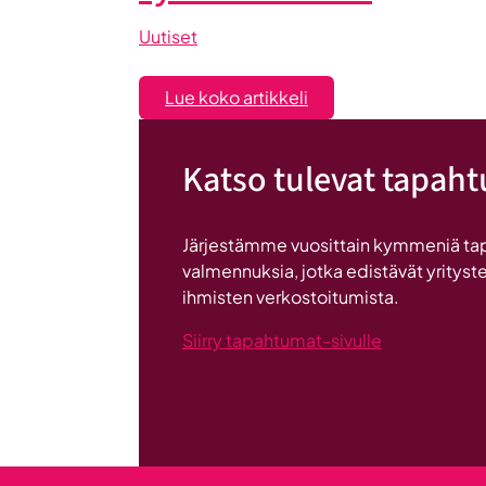
Uutiset
:
Lue koko artikkeli
Liiketoiminta
lentoon
Katso tulevat tapah
-
valmennuksessa
hyödyt
Järjestämme vuosittain kymmeniä ta
ryhmän
valmennuksia, jotka edistävät yrityste
tuesta
ihmisten verkostoitumista.
Siirry tapahtumat-sivulle