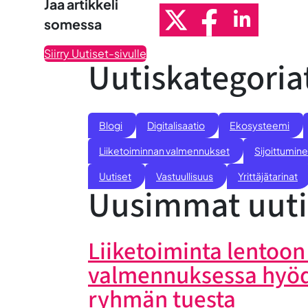
Jaa artikkeli
somessa
Siirry Uutiset-sivulle
Uutiskategoria
Blogi
Digitalisaatio
Ekosysteemi
Liiketoiminnan valmennukset
Sijoittumine
Uutiset
Vastuullisuus
Yrittäjätarinat
Uusimmat uuti
Liiketoiminta lentoon 
valmennuksessa hyö
ryhmän tuesta