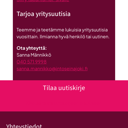
Tarjoa yritysuutisia
Teemme ja teetämme lukuisia yritysuutisia
vuosittain. Ilmianna hyvä henkilö tai uutinen.
Ota yhteyttä:
Sanna Männikkö
040 571 9998
sanna.mannikko@intoseinajoki.fi
Tilaa uutiskirje
Klikkaa tästä uutiskirjeen tilaukseen
Yhteystiedot