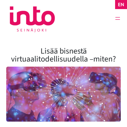
Siirry
EN
sisältöön
Lisää bisnestä
virtuaalitodellisuudella –miten?