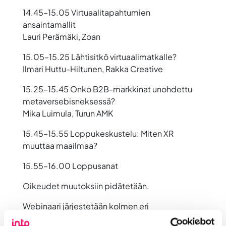
14.45–15.05 Virtuaalitapahtumien
ansaintamallit
Lauri Perämäki, Zoan
15.05–15.25 Lähtisitkö virtuaalimatkalle?
Ilmari Huttu-Hiltunen, Rakka Creative
15.25–15.45
Onko B2B-markkinat unohdettu
metaversebisneksessä?
Mika Luimula, Turun AMK
15.45–15.55
Loppukeskustelu: Miten XR
muuttaa maailmaa?
15.55–16.00 Loppusanat
Oikeudet muutoksiin pidätetään.
Webinaari järjestetään kolmen eri
kehityshankkeen yhteistilaisuutena.