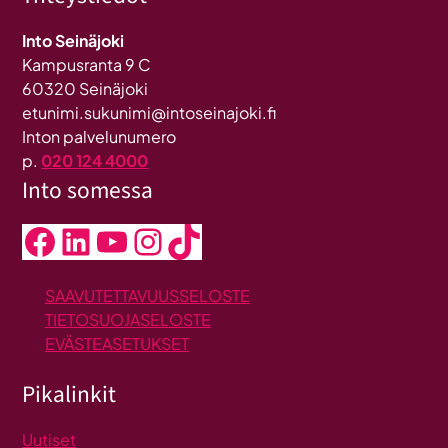
Into Seinäjoki
Kampusranta 9 C
60320 Seinäjoki
etunimi.sukunimi@intoseinajoki.fi
Inton palvelunumero
p.
020 124 4000
Into somessa
Facebook
LinkedIn
YouTube
Instagram
TikTok
SAAVUTETTAVUUSSELOSTE
TIETOSUOJASELOSTE
EVÄSTEASETUKSET
Pikalinkit
Uutiset