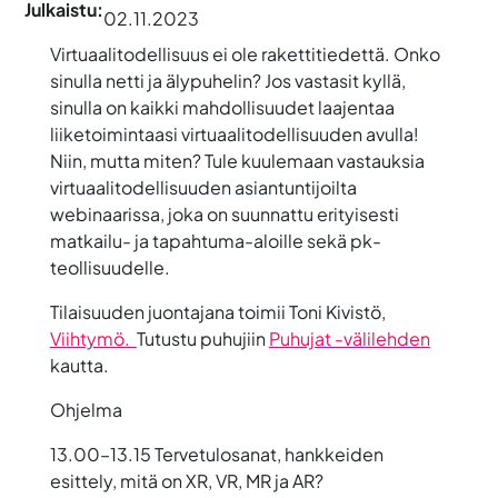
Julkaistu:
02.11.2023
Virtuaalitodellisuus ei ole rakettitiedettä. Onko
sinulla netti ja älypuhelin? Jos vastasit kyllä,
sinulla on kaikki mahdollisuudet laajentaa
liiketoimintaasi virtuaalitodellisuuden avulla!
Niin, mutta miten? Tule kuulemaan vastauksia
virtuaalitodellisuuden asiantuntijoilta
webinaarissa, joka on suunnattu erityisesti
matkailu- ja tapahtuma-aloille sekä pk-
teollisuudelle.
Tilaisuuden juontajana toimii
Toni Kivistö
,
Viihtymö.
Tutustu puhujiin
Puhujat -välilehden
kautta.
Ohjelma
13.00–13.15
Tervetulosanat, hankkeiden
esittely, mitä on XR, VR, MR ja AR?