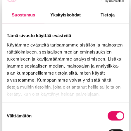
Tilaisuutta järjestävät:
VIBIOL – Virtuaalitapahtumista uutta
Suostumus
Yksityiskohdat
Tietoja
liiketoimintaa Etelä-Pohjanmaalle
*
XR-teknologiat osana matkailijan
Tämä sivusto käyttää evästeitä
asiakaspolkua
*
Käytämme evästeitä tarjoamamme sisällön ja mainosten
Training 4.0: XR
räätälöimiseen, sosiaalisen median ominaisuuksien
tukemiseen ja kävijämäärämme analysoimiseen. Lisäksi
jaamme sosiaalisen median, mainosalan ja analytiikka-
*Hanke rahoitetaan REACT-EU-välineen
alan kumppaneillemme tietoja siitä, miten käytät
määrärahoista osana Euroopan unionin COVID-
sivustoamme. Kumppanimme voivat yhdistää näitä
19-pandemian johdosta toteuttamia toimia.
tietoja muihin tietoihin, joita olet antanut heille tai joita on
Jaa artikkeli
kerätty, kun olet käyttänyt heidän palvelujaan.
somessa
Tietosuojaseloste >
Suostumuksen
Siirry Uutiset-sivulle
Välttämätön
Uutiskategoriat
valinta
Blogi
Digitalisaatio
Ekosysteemi