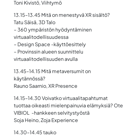
Toni Kivistö, Viihtymö
13.15–13.45 Mitä on menestyvä XR sisältö?
Tatu Säisä, 3D Talo
– 360 ympäristön hyödyntäminen
virtuaalitodellisuudessa
– Design Space -käyttöesittely
– Provinssin alueen suunnittelu
virtuaalitodellisuuden avulla
13.45–14.15
Mitä metaversumit on
käytännössä?
Rauno Saarnio, XR Presence
14.15–14.30
Voivatko virtuaalitapahtumat
tuottaa oikeasti mielenpainuvia elämyksiä? Ote
VIBIOL -hankkeen selvitystyöstä
Soja Heino, Zoja Experience
14.30–14.45
tauko