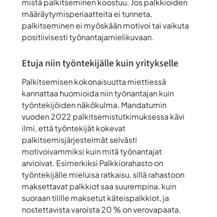
mistä palkitseminen koostuu. Jos palkkioiden
määräytymisperiaatteita ei tunneta,
palkitseminen ei myöskään motivoi tai vaikuta
positiivisesti työnantajamielikuvaan.
Etuja niin työntekijälle kuin yritykselle
Palkitsemisen kokonaisuutta miettiessä
kannattaa huomioida niin työnantajan kuin
työntekijöiden näkökulma. Mandatumin
vuoden 2022 palkitsemistutkimuksessa kävi
ilmi, että työntekijät kokevat
palkitsemisjärjestelmät selvästi
motivoivammiksi kuin mitä työnantajat
arvioivat. Esimerkiksi Palkkiorahasto on
työntekijälle mieluisa ratkaisu, sillä rahastoon
maksettavat palkkiot saa suurempina, kuin
suoraan tilille maksetut käteispalkkiot, ja
nostettavista varoista 20 % on verovapaata.