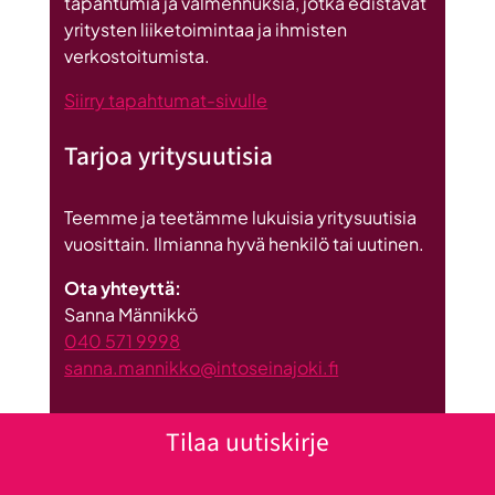
tapahtumia ja valmennuksia, jotka edistävät
yritysten liiketoimintaa ja ihmisten
verkostoitumista.
Siirry tapahtumat-sivulle
Tarjoa yritysuutisia
Teemme ja teetämme lukuisia yritysuutisia
vuosittain. Ilmianna hyvä henkilö tai uutinen.
Ota yhteyttä:
Sanna Männikkö
040 571 9998
sanna.mannikko@intoseinajoki.fi
Tilaa uutiskirje