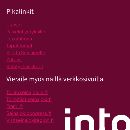
Pikalinkit
Uutiset
Palvelut yrityksille
Into yhtiönä
Tapahtumat
Sijoitu Seinäjoelle
Yhteys
Kehityshankkeet
Vieraile myös näillä verkkosivuilla
Toihin seinajoelle.fi
Toimitilat.seinajoki.fi
Frami.fi
Seinajokicongress.fi
Visitseinajokiregion.fi