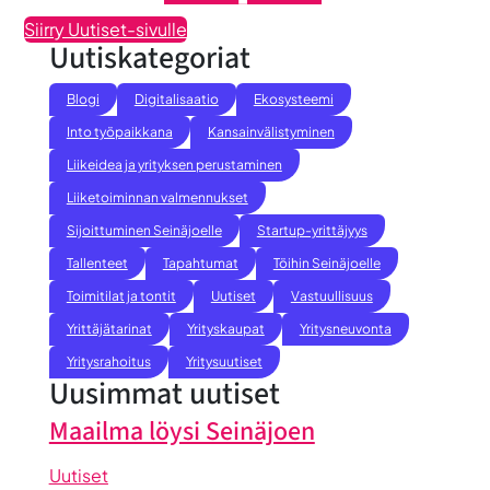
Siirry Uutiset-sivulle
Uutiskategoriat
Blogi
Digitalisaatio
Ekosysteemi
Into työpaikkana
Kansainvälistyminen
Liikeidea ja yrityksen perustaminen
Liiketoiminnan valmennukset
Sijoittuminen Seinäjoelle
Startup-yrittäjyys
Tallenteet
Tapahtumat
Töihin Seinäjoelle
Toimitilat ja tontit
Uutiset
Vastuullisuus
Yrittäjätarinat
Yrityskaupat
Yritysneuvonta
Yritysrahoitus
Yritysuutiset
Uusimmat uutiset
Maailma löysi Seinäjoen
Uutiset