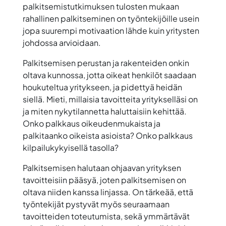
palkitsemistutkimuksen tulosten mukaan
rahallinen palkitseminen on työntekijöille usein
jopa suurempi motivaation lähde kuin yritysten
johdossa arvioidaan.
Palkitsemisen perustan ja rakenteiden onkin
oltava kunnossa, jotta oikeat henkilöt saadaan
houkuteltua yritykseen, ja pidettyä heidän
siellä. Mieti, millaisia tavoitteita yritykselläsi on
ja miten nykytilannetta haluttaisiin kehittää.
Onko palkkaus oikeudenmukaista ja
palkitaanko oikeista asioista? Onko palkkaus
kilpailukykyisellä tasolla?
Palkitsemisen halutaan ohjaavan yrityksen
tavoitteisiin pääsyä, joten palkitsemisen on
oltava niiden kanssa linjassa. On tärkeää, että
työntekijät pystyvät myös seuraamaan
tavoitteiden toteutumista, sekä ymmärtävät