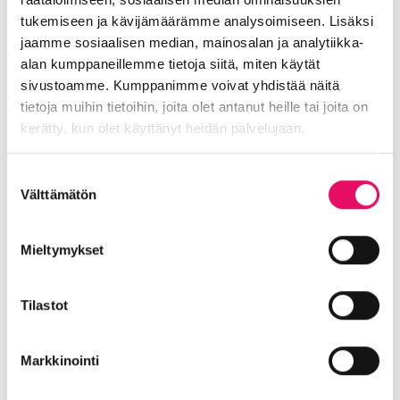
Palkitsemisen vaikuttavuus
tukemiseen ja kävijämäärämme analysoimiseen. Lisäksi
Miksi oikeanlainen palkitseminen on
jaamme sosiaalisen median, mainosalan ja analytiikka-
tärkeää?
alan kumppaneillemme tietoja siitä, miten käytät
sivustoamme. Kumppanimme voivat yhdistää näitä
Haluttuihin tavoitteisiin ohjaavan
tietoja muihin tietoihin, joita olet antanut heille tai joita on
palkitsemisjärjestelmän rakentaminen
kerätty, kun olet käyttänyt heidän palvelujaan.
Mitä tulee huomioida ja miksi?
Tietosuojaseloste >
Suostumuksen
Esimerkit hyvin ja huonosti toteutetuista
Välttämätön
valinta
palkkiomalleista
Kustannus- ja verotehokkaat palkitsemisen
Mieltymykset
mallit
Tilastot
Tilaisuus on maksuton ja siihen sisältyy
aamiainen.
Markkinointi
Osana Inton vastuullisuustekoja,
Juvenes
on