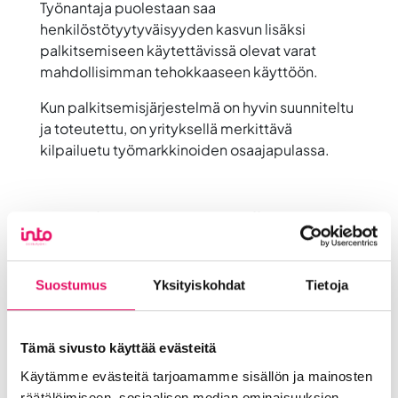
Työnantaja puolestaan saa
henkilöstötyytyväisyyden kasvun lisäksi
palkitsemiseen käytettävissä olevat varat
mahdollisimman tehokkaaseen käyttöön.
Kun palkitsemisjärjestelmä on hyvin suunniteltu
ja toteutettu, on yrityksellä merkittävä
kilpailuetu työmarkkinoiden osaajapulassa.
Mitä puheenvuoro pitää sisällään:
Katsaus työvoiman saatavuuteen liittyviin
haasteisiin nyt ja tulevaisuudessa
Suostumus
Yksityiskohdat
Tietoja
Palkitsemisesta vastauksia osaajapulaan
Miten osaajia houkutellaan töihin ja
Tämä sivusto käyttää evästeitä
sitoutetaan?
Käytämme evästeitä tarjoamamme sisällön ja mainosten
räätälöimiseen, sosiaalisen median ominaisuuksien