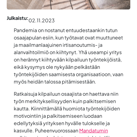
Julkaistu:
02.11.2023
Pandemia on nostanut entuudestaankin tutun
osaajapulan esiin, kun työtavat ovat muuttuneet
ja maailmanlaajuinen irtisanoutumis- ja
alanvaihtoilmiö on kiihtynyt. Yhä useampi yritys
on herännyt kiihtyvään kilpailuun työntekijöistä,
eikä kysymys ole nykyään pelkästään
työntekijöiden saamisesta organisaatioon, vaan
myös heidän talossa pitämisestään.
Ratkaisuja kilpailuun osaajista on haettava niin
työn merkityksellisyyden kuin palkitsemisen
kautta. Kiinnittämällä huomiota työntekijöiden
motivointiin ja palkitsemiseen luodaan
edellytyksiä yrityksen hyvälle tulokselle ja
kasvulle. Puheenvuorossaan
Mandatumin