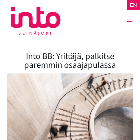
Siirry
EN
sisältöön
Into BB: Yrittäjä, palkitse
paremmin osaajapulassa