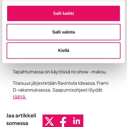
koonnut aamiaisen mahdollisimman
vastuulliseksi.
Salli kaikki
Tarjolla on:
Luomujuustolla ja Atrian leikkeleillä sekä
Salli valinta
kasviksilla täytetty luomusämpylä
Luomujogurttipikarigranolalla ja luomuhunajalla
Luomuporkkanamehushotti
Kiellä
Reilun kaupan luomukahvia
Luomuteet
Tapahtumassa on käytössä no show -maksu.
Tilaisuus järjestetään Ravintola Ideassa, Frami
D-rakennuksessa. Saapumisohjeet löydät
täältä.
Jaa artikkeli
somessa