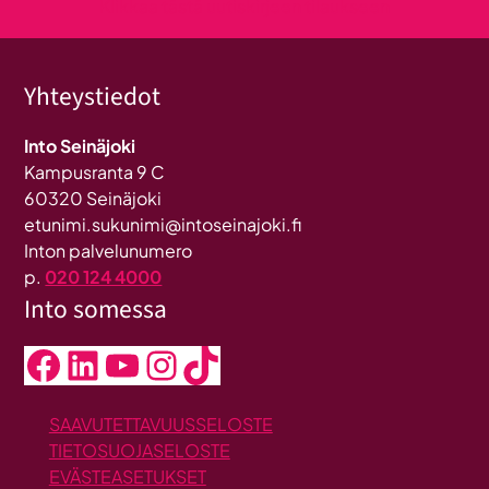
Klikkaa tästä uutiskirjeen tilaukseen
Yhteystiedot
Into Seinäjoki
Kampusranta 9 C
60320 Seinäjoki
etunimi.sukunimi@intoseinajoki.fi
Inton palvelunumero
p.
020 124 4000
Into somessa
Facebook
LinkedIn
YouTube
Instagram
TikTok
SAAVUTETTAVUUSSELOSTE
TIETOSUOJASELOSTE
EVÄSTEASETUKSET