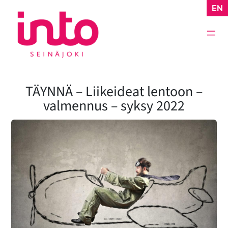
Siirry
EN
sisältöön
TÄYNNÄ – Liikeideat lentoon –
valmennus – syksy 2022