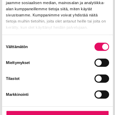
jaamme sosiaalisen median, mainosalan ja analytiikka-
Blogi
Digitalisaatio
Ekosysteemi
alan kumppaneillemme tietoja siitä, miten käytät
Into työpaikkana
Kansainvälistyminen
sivustoamme. Kumppanimme voivat yhdistää näitä
Liikeidea ja yrityksen perustaminen
tietoja muihin tietoihin, joita olet antanut heille tai joita on
kerätty, kun olet käyttänyt heidän palvelujaan.
Liiketoiminnan valmennukset
Sijoittuminen Seinäjoelle
Startup-yrittäjyys
Tietosuojaseloste >
Suostumuksen
Tallenteet
Tapahtumat
Töihin Seinäjoelle
Välttämätön
valinta
Toimitilat ja tontit
Uutiset
Vastuullisuus
Yrittäjätarinat
Yrityskaupat
Yritysneuvonta
Mieltymykset
Yritysrahoitus
Yritysuutiset
Uusimmat uutiset
Tilastot
Maailma löysi Seinäjoen
Uutiset
Markkinointi
:
Lue koko artikkeli
Maailma
Seinäjoen datakeskus on