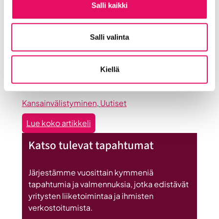
löysi
Britannnian suurin investointi
Salli kaikki
Seinäjoen
Suomeen
Uutiset
Salli valinta
:
Lue koko artikkeli
Seinäjoen
Myyntiliidejä Euroopasta kesäkuu
Kiellä
datakeskus
2026
on
Britannnian
Kansainvälistyminen
, 
Uutiset
suurin
:
Lue koko artikkeli
investointi
Myyntiliidejä
Suomeen
Katso tulevat tapahtumat
Euroopasta
kesäkuu
2026
Järjestämme vuosittain kymmeniä
tapahtumia ja valmennuksia, jotka edistävät
yritysten liiketoimintaa ja ihmisten
verkostoitumista.