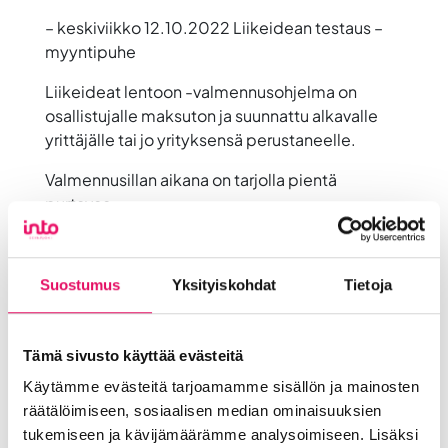
– keskiviikko 12.10.2022 Liikeidean testaus –
myyntipuhe
Liikeideat lentoon -valmennusohjelma on
osallistujalle maksuton ja suunnattu alkavalle
yrittäjälle tai jo yrityksensä perustaneelle.
Valmennusillan aikana on tarjolla pientä
purtavaa.
—
Seuraava Liikeideat lentoon – valmennus
Suostumus
Yksityiskohdat
Tietoja
starttaa loka-marraskuussa 2022.
Jaa artikkeli
Tämä sivusto käyttää evästeitä
somessa
Käytämme evästeitä tarjoamamme sisällön ja mainosten
Siirry Uutiset-sivulle
räätälöimiseen, sosiaalisen median ominaisuuksien
Uutiskategoriat
tukemiseen ja kävijämäärämme analysoimiseen. Lisäksi