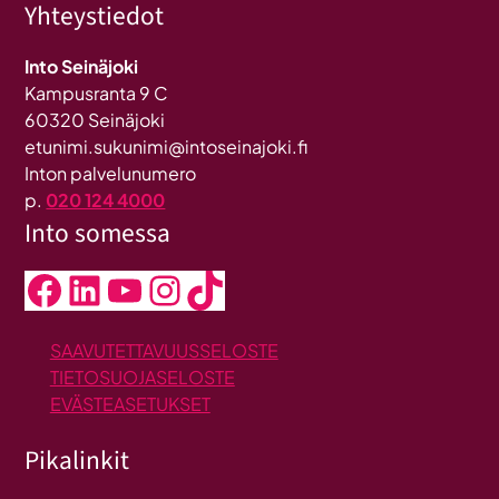
Yhteystiedot
Into Seinäjoki
Kampusranta 9 C
60320 Seinäjoki
etunimi.sukunimi@intoseinajoki.fi
Inton palvelunumero
p.
020 124 4000
Into somessa
Facebook
LinkedIn
YouTube
Instagram
TikTok
SAAVUTETTAVUUSSELOSTE
TIETOSUOJASELOSTE
EVÄSTEASETUKSET
Pikalinkit