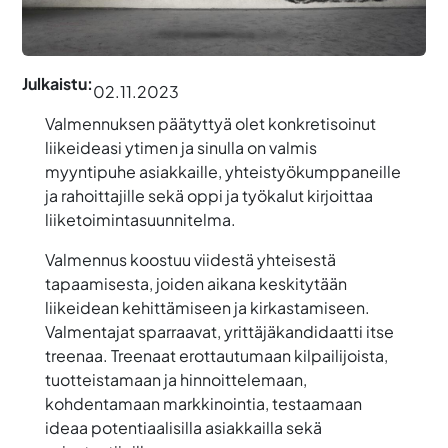
Julkaistu:
02.11.2023
Valmennuksen päätyttyä olet konkretisoinut
liikeideasi ytimen ja sinulla on valmis
myyntipuhe asiakkaille, yhteistyökumppaneille
ja rahoittajille sekä oppi ja työkalut kirjoittaa
liiketoimintasuunnitelma.
Valmennus koostuu viidestä yhteisestä
tapaamisesta, joiden aikana keskitytään
liikeidean kehittämiseen ja kirkastamiseen.
Valmentajat sparraavat, yrittäjäkandidaatti itse
treenaa. Treenaat erottautumaan kilpailijoista,
tuotteistamaan ja hinnoittelemaan,
kohdentamaan markkinointia, testaamaan
ideaa potentiaalisilla asiakkailla sekä