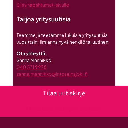
Siirry tapahtumat-sivulle
Tarjoa yritysuutisia
Teemme ja teetämme lukuisia yritysuutisia
vuosittain. Ilmianna hyvä henkilö tai uutinen.
Ota yhteyttä:
Sanna Männikkö
040 571 9998
sanna.mannikko@intoseinajoki.fi
Tilaa uutiskirje
Klikkaa tästä uutiskirjeen tilaukseen