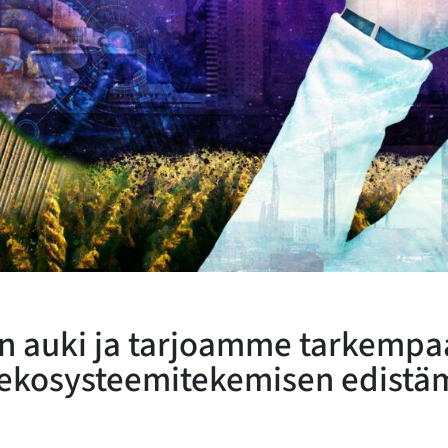
 auki ja tarjoamme tarkempaa
 ekosysteemitekemisen edistä