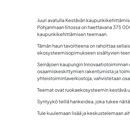
Juuri avatulla
Kestävän kaupunkikehittämis
Pohjanmaan liitossa on haettavana 375 00
kaupunkikehittämisen teemaan.
Tämän haun tavoitteena on rahoittaa sellais
ekosysteemisopimukseen sisältyvien teemo
Seinäjoen kaupungin
Innovaatiotoiminnan
osaamiskeskittymien rakentumista ja toimijo
yhteistoimintaverkostoja, vahvistetaan osa
Teemat ovat
ruokaekosysteemin kestävä uud
Syntyykö teillä hankeidea, joka tukee näi
Tule kuulemaan lisää ja keskustelemaan aih