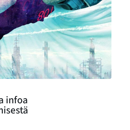
 infoa
misestä