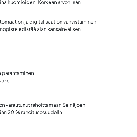
teinä huomioiden. Korkean arvonlisän
tomaation ja digitalisaation vahvistaminen
inopiste edistää alan kansainvälisen
on parantaminen
väksi
i on varautunut rahoittamaan Seinäjoen
ään 20 % rahoitusosuudella