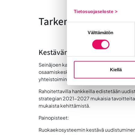
Tietosuojaseloste >
Tarkempia tietoja ha
Suostumuksen
Välttämätön
valinta
Kestävän kaupunkikehittämis
Seinäjoen kaupungin Innovaatiotoiminna
Kiellä
osaamiskeskittymien rakentumista ja toimijo
yhteistoimintaverkostoja, vahvistetaan osa
Rahoitettavilla hankkeilla edistetään uu
strategian 2021-2027 mukaisia tavoitteit
mukaista kehittämistä.
Painopisteet:
Ruokaekosysteemin kestävä uudistumine