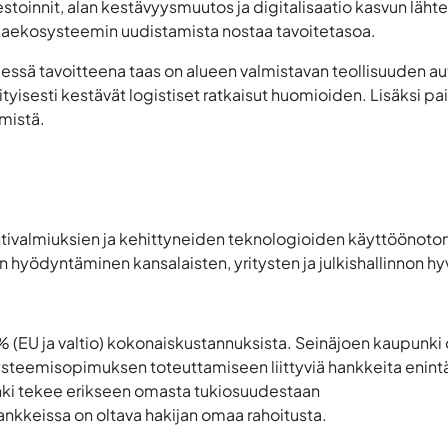
estoinnit, alan kestävyysmuutos ja digitalisaatio kasvun läh
kaekosysteemin uudistamista nostaa tavoitetasoa.
ssä tavoitteena taas on alueen valmistavan teollisuuden au
yisesti kestävät logistiset ratkaisut huomioiden. Lisäksi pa
ymistä.
vointivalmiuksien ja kehittyneiden teknologioiden käyttöönot
jen hyödyntäminen kansalaisten, yritysten ja julkishallinnon hy
 % (EU ja valtio) kokonaiskustannuksista. Seinäjoen kaupunk
steemisopimuksen toteuttamiseen liittyviä hankkeita enint
ki tekee erikseen omasta tukiosuudestaan
kkeissa on oltava hakijan omaa rahoitusta.