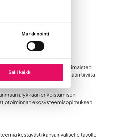
Markkinointi
10.10.-18.11.2022
pimuksella vahvistetaan vetovoimaisten
Salli kaikki
etjuihin. Sopimuksella kehitetään tiiviitä
kilähtöisesti.
janmaan älykkään erikoistumisen
ovaatiotoiminnan ekosysteemisopimuksen
eemiä kestävästi kansainväliselle tasolle