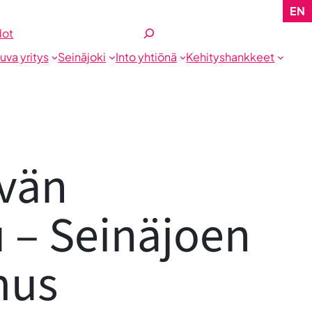
EN
Etsi
dot
tuva yritys
Seinäjoki
Into yhtiönä
Kehityshankkeet
vän
 – Seinäjoen
mus