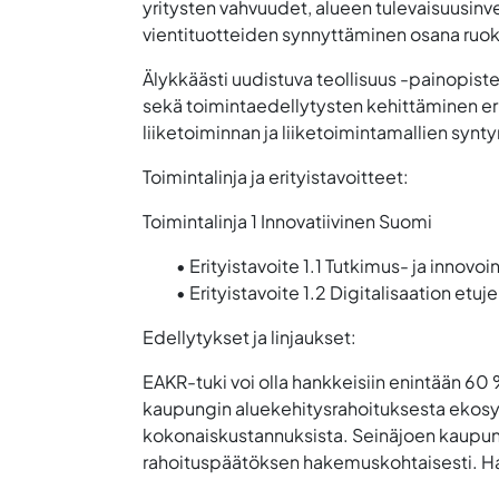
yritysten vahvuudet, alueen tulevaisuusinv
vientituotteiden synnyttäminen osana ruo
Älykkäästi uudistuva teollisuus
-painopistee
sekä toimintaedellytysten kehittäminen erit
liiketoiminnan ja liiketoimintamallien synt
Toimintalinja ja erityistavoitteet:
Toimintalinja 1 Innovatiivinen Suomi
• Erityistavoite 1.1 Tutkimus- ja inno
• Erityistavoite 1.2 Digitalisaation etu
Edellytykset ja linjaukset:
EAKR-tuki voi olla hankkeisiin enintään 60
kaupungin aluekehitysrahoituksesta ekosy
kokonaiskustannuksista. Seinäjoen kaupun
rahoituspäätöksen hakemuskohtaisesti. Han