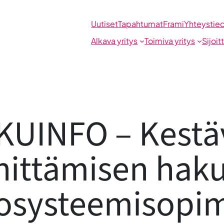
Uutiset
Tapahtumat
Frami
Yhteystie
Alkava yritys
Toimiva yritys
Sijoit
KUINFO – Kestä
ittämisen haku
osysteemisopi