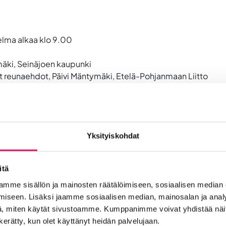
jelma alkaa klo 9.00
ki, Seinäjoen kaupunki
 reunaehdot, Päivi Mäntymäki, Etelä-Pohjanmaan Liitto
uksen sisällöt, Hannemari Niemi, Into Seinäjoki Oy
yhyeen toimijakohtaiseen hankeideasparraukseen. Sparraus
myöhempänä, erikseen sovittavana ajankohtana.
Yksityiskohdat
mielellämme sparraamaan hankeideaa. Lisätietoja: Kehittämi
itä
mme sisällön ja mainosten räätälöimiseen, sosiaalisen median
iseen. Lisäksi jaamme sosiaalisen median, mainosalan ja analy
, miten käytät sivustoamme. Kumppanimme voivat yhdistää näitä t
n kerätty, kun olet käyttänyt heidän palvelujaan.