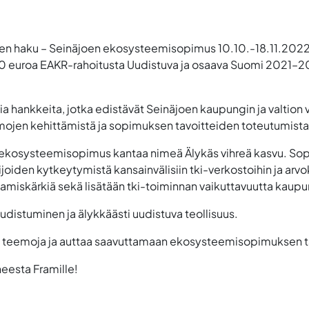
en haku – Seinäjoen ekosysteemisopimus 10.10.-18.11.202
0 euroa EAKR-rahoitusta Uudistuva ja osaava Suomi 2021–20
ia hankkeita, jotka
edistävät Seinäjoen kaupungin ja valtion
jen kehittämistä ja sopimuksen tavoitteiden toteutumista
 ekosysteemisopimus kantaa nimeä Älykäs vihreä kasvu
. So
iden kytkeytymistä kansainvälisiin tki-verkostoihin ja arvok
amiskärkiä sekä lisätään tki-toiminnan vaikuttavuutta kaupun
istuminen ja älykkäästi uudistuva teollisuus.
tä teemoja ja auttaa saavuttamaan ekosysteemisopimuksen t
eesta Framille!