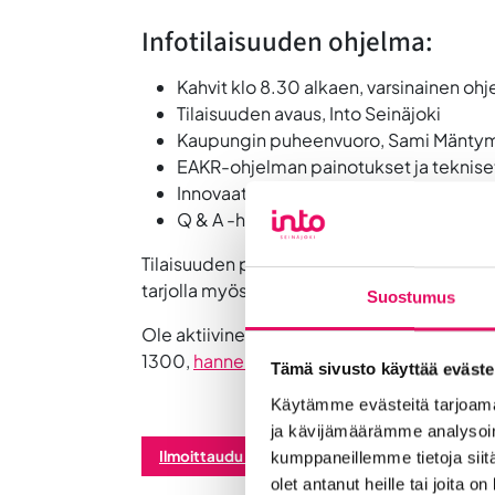
Infotilaisuuden ohjelma:
Kahvit klo 8.30 alkaen, varsinainen oh
Tilaisuuden avaus, Into Seinäjoki
Kaupungin puheenvuoro, Sami Mäntymä
EAKR-ohjelman painotukset ja tekniset
Innovaatiotoiminnan ekosysteemisopim
Q & A -hetki
Tilaisuuden päätteeksi on mahdollisuus l
tarjolla myös ennen infotilaisuutta sekä 
Suostumus
Ole aktiivinen ja ota yhteyttä, autamme 
1300,
hannemari.niemi@intoseinajoki.fi
Tämä sivusto käyttää eväste
Käytämme evästeitä tarjoama
ja kävijämäärämme analysoim
Ilmoittaudu tilaisuuteen!
kumppaneillemme tietoja siitä
olet antanut heille tai joita o