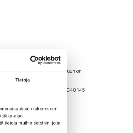
ta hankehakemuksen suunnitteluun on
Tietoja
späällikkö Hannemari Niemi, p.040 145
 ominaisuuksien tukemiseen
tiikka-alan
ietoja muihin tietoihin, joita