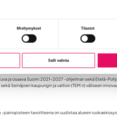
nkehausta:
Mieltymykset
Tilastot
en haku – Seinäjoen ekosysteemisopimus 
n ekosysteemisopimus kantaa nimeä
Älykäs vihreä kasvu
. So
Salli valinta
iden kytkeytymistä kansainvälisiin tki-verkostoihin ja arvok
amiskärkiä sekä lisätään tki-toiminnan vaikuttavuutta kaupun
distuva ja osaava Suomi 2021–2027 -ohjelman sekä Etelä-Poh
a sekä Seinäjoen kaupungin ja valtion (TEM:n) väliseen inn
n
-painopisteen tavoitteena on uudistaa alueen ruokaekosyst