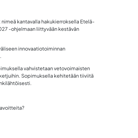
2
nimeä kantavalla hakukierroksella Etelä-
27 -ohjelmaan liittyvään kestävän
 väliseen innovaatiotoiminnan
.
pimuksella vahvistetaan vetovoimaisten
etjuihin. Sopimuksella kehitetään tiiviitä
kilähtöisesti.
avoitteita?