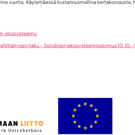
olme vuotta. Käytettäessä kustannusmallina kertakorvausta, 
nan-ekosysteemi/
kehittämisen haku – Seinäjoen ekosysteemisopimus 10.10.-