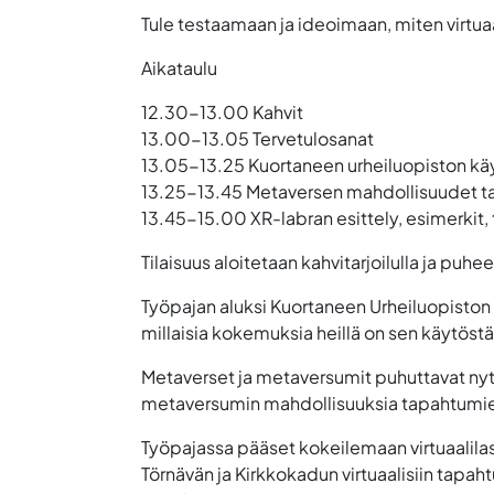
Tule testaamaan ja ideoimaan, miten virtuaal
Aikataulu
12.30-13.00 Kahvit
13.00-13.05 Tervetulosanat
13.05-13.25 Kuortaneen urheiluopiston kä
13.25-13.45 Metaversen mahdollisuudet tapa
13.45-15.00 XR-labran esittely, esimerkit,
Tilaisuus aloitetaan kahvitarjoilulla ja pu
Työpajan aluksi
Kuortaneen Urheiluopiston 
millaisia kokemuksia heillä on sen käytöst
Metaverset ja metaversumit puhuttavat nyt k
metaversumin mahdollisuuksia tapahtumien
Työpajassa pääset kokeilemaan virtuaalila
Törnävän ja Kirkkokadun virtuaalisiin tapah