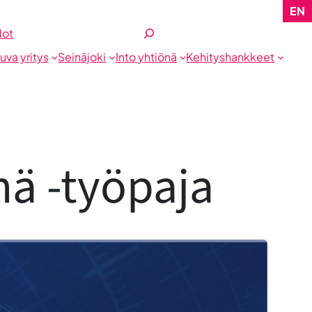
EN
Etsi
dot
tuva yritys
Seinäjoki
Into yhtiönä
Kehityshankkeet
nä -työpaja