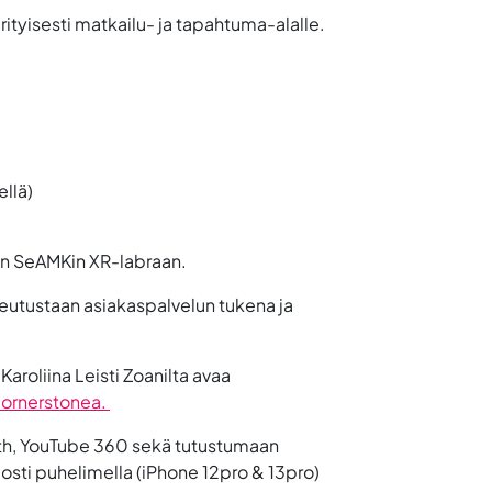
rityisesti matkailu- ja tapahtuma-alalle.
llä)
tään SeAMKin XR-labraan.
utustaan asiakaspalvelun tukena ja
?
Karoliina Leisti Zoan
ilta avaa
ornerstonea.
arth, YouTube 360 sekä tutustumaan
posti puhelimella (iPhone 12pro & 13pro)