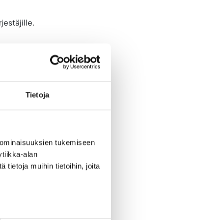
estäjille.
Tietoja
ohdosta toteuttamia toimia.
 ominaisuuksien tukemiseen
tiikka-alan
ietoja muihin tietoihin, joita