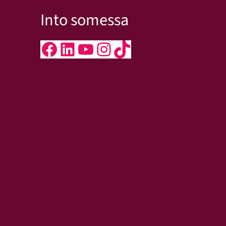
Into somessa
Facebook
LinkedIn
YouTube
Instagram
TikTok