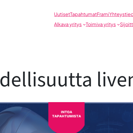
Uutiset
Tapahtumat
Frami
Yhteystie
Alkava yritys
Toimiva yritys
Sijoit
odellisuutta live