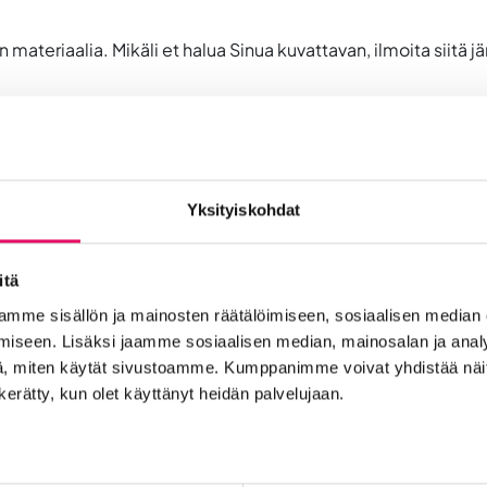
eriaalia. Mikäli et halua Sinua kuvattavan, ilmoita siitä järj
toimintaa Etelä-Pohjanmaalle
*
polkua
*
Yksityiskohdat
ärärahoista osana Euroopan unionin COVID-19-pandemian j
itä
mme sisällön ja mainosten räätälöimiseen, sosiaalisen median
iseen. Lisäksi jaamme sosiaalisen median, mainosalan ja analy
, miten käytät sivustoamme. Kumppanimme voivat yhdistää näitä t
t
n kerätty, kun olet käyttänyt heidän palvelujaan.