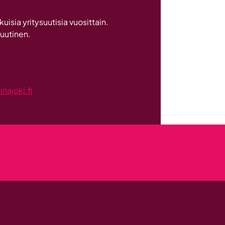
2026
sia yritysuutisia vuosittain.
 uutinen.
ajoki.fi
kseen