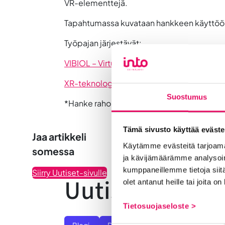
VR-elementtejä.
Tapahtumassa kuvataan hankkeen käyttöön mat
Työpajan
järjestävät:
VIBIOL – Virtuaalitapahtumista uutta liike
XR-teknologiat osana matkailijan asiakas
Suostumus
*Hanke rahoitetaan REACT-EU-välineen mä
Tämä sivusto käyttää eväste
Jaa artikkeli
Käytämme evästeitä tarjoama
somessa
ja kävijämäärämme analysoim
kumppaneillemme tietoja siitä
Siirry Uutiset-sivulle
Uutiskategoria
olet antanut heille tai joita o
Tietosuojaseloste >