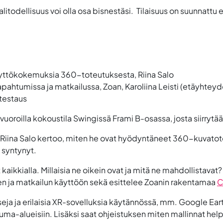
itodellisuus voi olla osa bisnestäsi. Tilaisuus on suunnattu e
yttökokemuksia 360-toteutuksesta, Riina Salo
htumissa ja matkailussa, Zoan, Karoliina Leisti (etäyhteyde
 testaus
heevuoroilla kokoustila Swingissä Frami B-osassa, josta siirry
Riina Salo
kertoo, miten he ovat hyödyntäneet 360-kuvatote
ä syntynyt.
aikkialla. Millaisia ne oikein ovat ja mitä ne mahdollistavat
 ja matkailun käyttöön sekä esittelee Zoanin rakentamaa
C
seja ja erilaisia XR-sovelluksia käytännössä, mm. Google E
tuma-alueisiin. Lisäksi saat ohjeistuksen miten mallinnat hel