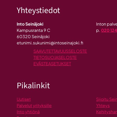
Yhteystiedot
Into Seinäjoki
Inton pal
Kampusranta 9 C
p.
020 12
60320 Seinäjoki
etunimi.sukunimi@intoseinajoki.fi
SAAVUTETTAVUUSSELOSTE
TIETOSUOJASELOSTE
EVÄSTEASETUKSET
Pikalinkit
Uutiset
Sijoitu Sei
Palvelut yrityksille
Yhteys
Into yhtiönä
Kehitysha