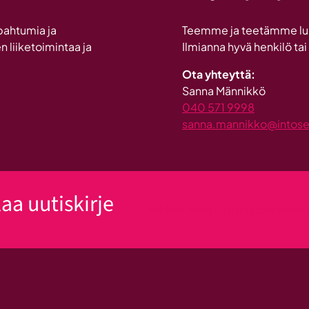
Britannnian
suurin
pahtumia ja
Teemme ja teetämme lukui
investointi
n liiketoimintaa ja
Ilmianna hyvä henkilö tai
Suomeen
Ota yhteyttä:
Sanna Männikkö
040 571 9998
sanna.mannikko@intosein
laa uutiskirje
Klikkaa tästä uutiskirjeen tilau