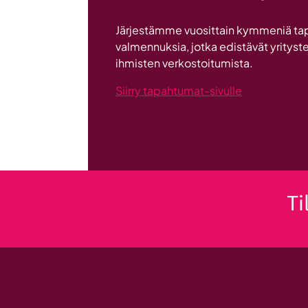
Järjestämme vuosittain kymmeniä ta
valmennuksia, jotka edistävät yrityste
ihmisten verkostoitumista.
Siirry tapahtumat-sivulle
Ti