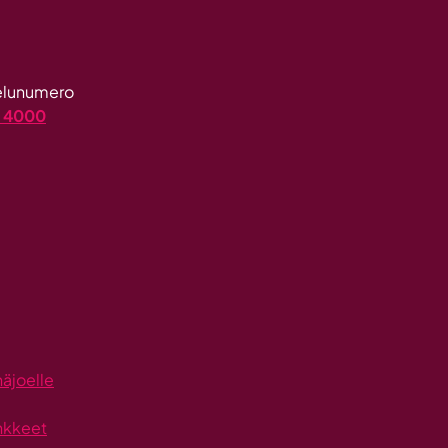
velunumero
4 4000
näjoelle
nkkeet