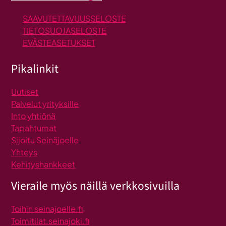
SAAVUTETTAVUUSSELOSTE
TIETOSUOJASELOSTE
EVÄSTEASETUKSET
Pikalinkit
Uutiset
Palvelut yrityksille
Into yhtiönä
Tapahtumat
Sijoitu Seinäjoelle
Yhteys
Kehityshankkeet
Vieraile myös näillä verkkosivuilla
Toihin seinajoelle.fi
Toimitilat.seinajoki.fi