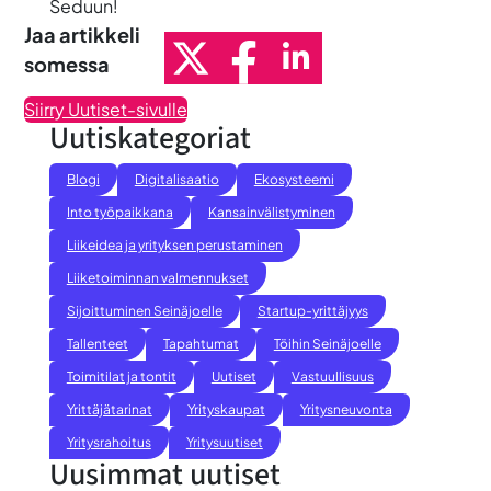
Seduun!
Jaa artikkeli
somessa
Siirry Uutiset-sivulle
Uutiskategoriat
Blogi
Digitalisaatio
Ekosysteemi
Into työpaikkana
Kansainvälistyminen
Liikeidea ja yrityksen perustaminen
Liiketoiminnan valmennukset
Sijoittuminen Seinäjoelle
Startup-yrittäjyys
Tallenteet
Tapahtumat
Töihin Seinäjoelle
Toimitilat ja tontit
Uutiset
Vastuullisuus
Yrittäjätarinat
Yrityskaupat
Yritysneuvonta
Yritysrahoitus
Yritysuutiset
Uusimmat uutiset