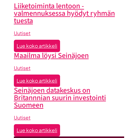
Liiketoiminta lentoon -
valmennuksessa hyödyt ryhmän
tuesta
Uutiset
:
Lue koko artikkeli
Liiketoiminta
Maailma löysi Seinäjoen
lentoon
-
Uutiset
valmennuksessa
:
Lue koko artikkeli
hyödyt
Maailma
Seinäjoen datakeskus on
ryhmän
löysi
Britannnian suurin investointi
tuesta
Seinäjoen
Suomeen
Uutiset
:
Lue koko artikkeli
Seinäjoen