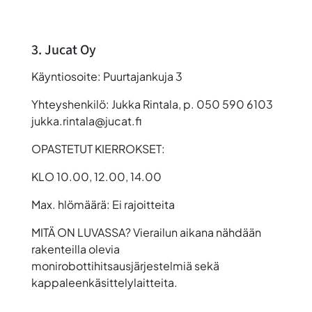
3. Jucat Oy
Käyntiosoite: Puurtajankuja 3
Yhteyshenkilö: Jukka Rintala, p. 050 590 6103
jukka.rintala@jucat.fi
OPASTETUT KIERROKSET:
KLO 10.00, 12.00, 14.00
Max. hlömäärä: Ei rajoitteita
MITÄ ON LUVASSA? Vierailun aikana nähdään
rakenteilla olevia
monirobottihitsausjärjestelmiä sekä
kappaleenkäsittelylaitteita.