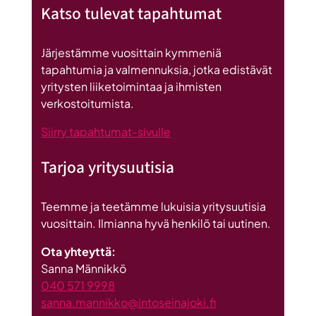
Katso tulevat tapahtumat
datakeskus
on
Britannnian
Järjestämme vuosittain kymmeniä
suurin
tapahtumia ja valmennuksia, jotka edistävät
investointi
yritysten liiketoimintaa ja ihmisten
Suomeen
verkostoitumista.
Siirry tapahtumat-sivulle
Tarjoa yritysuutisia
Teemme ja teetämme lukuisia yritysuutisia
vuosittain. Ilmianna hyvä henkilö tai uutinen.
Ota yhteyttä:
Sanna Männikkö
040 571 9998
sanna.mannikko@intoseinajoki.fi