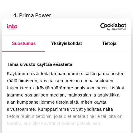
4. Prima Power
Käyntiosoite vierailulle: Nuppiväylä 7, 60100
Seinäjoki
Suostumus
Yksityiskohdat
Tietoja
Yhteyshenkilö: Piia Pajuvirta, 0504098335
OPASTETUT KIERROKSET:
Tämä sivusto käyttää evästeitä
klo 9.00 tai klo 12.00
Käytämme evästeitä tarjoamamme sisällön ja mainosten
Opastetut kierrokset koostuvat yleisesittelystä
räätälöimiseen, sosiaalisen median ominaisuuksien
sekä tehdaskierroksesta tiloissa. Kesto
tukemiseen ja kävijämäärämme analysoimiseen. Lisäksi
yhteensä n. 50 min. Max määrä per aika 60
jaamme sosiaalisen median, mainosalan ja analytiikka-
henkilöä.
alan kumppaneillemme tietoja siitä, miten käytät
sivustoamme. Kumppanimme voivat yhdistää näitä
MITÄ ON LUVASSA? Yleisesittely Finn-Power
tietoja muihin tietoihin, joita olet antanut heille tai joita on
Oy:stä yrityksenä ja osana kansainvälistä Prima
kerätty, kun olet käyttänyt heidän palvelujaan.
Industrie -konsernia. Mitä Prima Powerilla