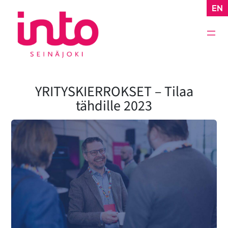
Siirry
EN
sisältöön
YRITYSKIERROKSET – Tilaa
tähdille 2023