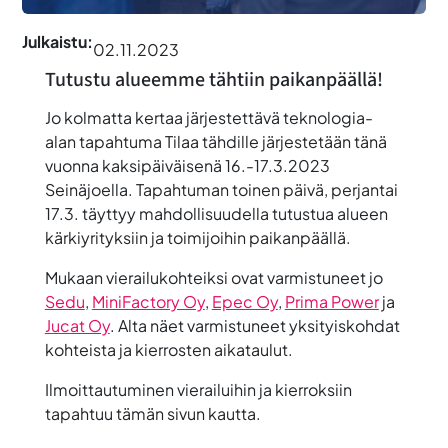
Julkaistu:
02.11.2023
Tutustu alueemme tähtiin paikanpäällä!
Jo kolmatta kertaa järjestettävä teknologia-
alan tapahtuma
Tilaa tähdille järjestetään
tänä
vuonna kaksipäiväisenä 16.-17.3.2023
Seinäjoella. Tapahtuman toinen päivä, perjantai
17.3. täyttyy mahdollisuudella
tutustua alueen
kärkiyrityksiin ja toimijoihin paikanpäällä
.
Mukaan vierailukohteiksi ovat varmistuneet jo
Sedu
,
MiniFactory Oy
,
Epec Oy
,
Prima Power
ja
Jucat Oy
. Alta näet varmistuneet yksityiskohdat
kohteista ja kierrosten aikataulut.
Ilmoittautuminen vierailuihin ja kierroksiin
tapahtuu tämän sivun kautta.