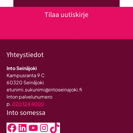
Tilaa uutiskirje
Klikkaa tästä uutiskirjeen tilaukseen
Yhteystiedot
Into Seinäjoki
Kampusranta 9 C
60320 Seinäjoki
etunimi.sukunimi@intoseinajoki.fi
Inton palvelunumero
p.
020 124 4000
Into somessa
Facebook
LinkedIn
YouTube
Instagram
TikTok