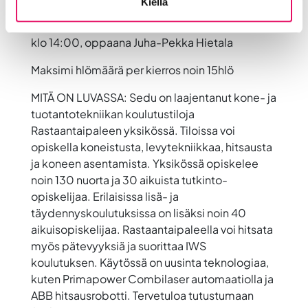
Kiellä
klo 12:00, oppaana Olli Janhunen
klo 14:00, oppaana Juha-Pekka Hietala
Maksimi hlömäärä per kierros noin 15hlö
MITÄ ON LUVASSA: Sedu on laajentanut kone- ja
tuotantotekniikan koulutustiloja
Rastaantaipaleen yksikössä. Tiloissa voi
opiskella koneistusta, levytekniikkaa, hitsausta
ja koneen asentamista. Yksikössä opiskelee
noin 130 nuorta ja 30 aikuista tutkinto-
opiskelijaa. Erilaisissa lisä- ja
täydennyskoulutuksissa on lisäksi noin 40
aikuisopiskelijaa. Rastaantaipaleella voi hitsata
myös pätevyyksiä ja suorittaa IWS
koulutuksen. Käytössä on uusinta teknologiaa,
kuten Primapower Combilaser automaatiolla ja
ABB hitsausrobotti. Tervetuloa tutustumaan