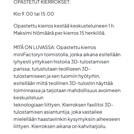
OPASTETUT KIERROKSET:
Klo 9.00 tai 15.00
Opastettu kierros kestää keskusteluineen 1 h.
Maksimi hlömäärä per kierros 15 henkilöä.
MITÄ ON LUVASSA: Opastettu kierros
miniFactoryn toimistolla, jonka aikana esitellään
lyhyesti yrityksen historia 3D-tulostamisen
parissa, tutustutaan teolliseen 3D-
tulostamiseen ja sen tuomiin hyötyihin,
esitellään miltä teollinen 3D-tulostin näyttää
toiminnassa ja tarjotaan mahdollisuus avoimeen
keskusteluun
teknologiaan liittyen. Kierroksen fasilitoi 3D-
tulostamisen asiantuntija, joka vastailee
mielellään haastaviinkin kysymyksiin aiheeseen
liittyen. Kierroksen aikana on kahvitarjoilu.