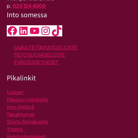
p.
020 124 4000
Into somessa
Facebook
LinkedIn
YouTube
Instagram
TikTok
SAAVUTETTAVUUSSELOSTE
TIETOSUOJASELOSTE
EVÄSTEASETUKSET
Pikalinkit
Uutiset
Palvelut yrityksille
Into yhtiönä
Tapahtumat
Sijoitu Seinäjoelle
Yhteys
Kehityshankkeet