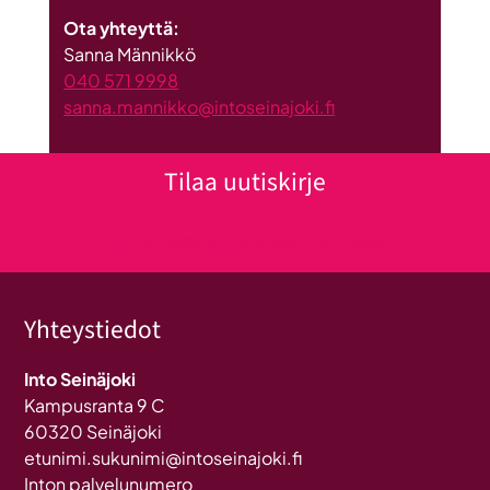
Ota yhteyttä:
Sanna Männikkö
040 571 9998
sanna.mannikko@intoseinajoki.fi
Tilaa uutiskirje
Klikkaa tästä uutiskirjeen tilaukseen
Yhteystiedot
Into Seinäjoki
Kampusranta 9 C
60320 Seinäjoki
etunimi.sukunimi@intoseinajoki.fi
Inton palvelunumero