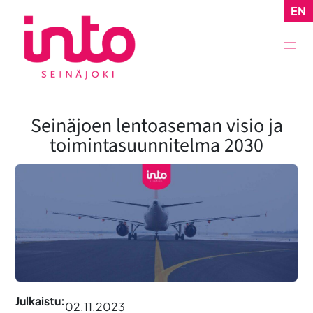
Siirry
EN
sisältöön
Seinäjoen lentoaseman visio ja
toimintasuunnitelma 2030
Julkaistu:
02.11.2023