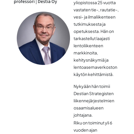
professori | Destia Oy
yliopistossa 25 vuotta
vastaten tie-, rautatie-,
vesi- ja ilmaliikenteen
tutkimuksesta ja
opetuksesta. Hän on
tarkastellut laajasti
lentoliikenteen
markkinoita,
kehitysnäkymiä ja
lentoasemaverkoston
käytön kehittämistä.
Nykyään hän toimii
Destian Strategisten
liikennejärjestelmien
osaamisalueen
johtajana.
Riku
on toiminut yli 6
vuoden ajan