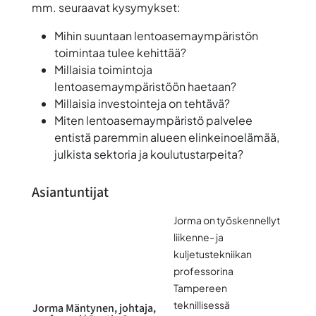
mm. seuraavat kysymykset:
Mihin suuntaan lentoasemaympäristön
toimintaa tulee kehittää?
Millaisia toimintoja
lentoasemaympäristöön haetaan?
Millaisia investointeja on tehtävä?
Miten lentoasemaympäristö palvelee
entistä paremmin alueen elinkeinoelämää,
julkista sektoria ja koulutustarpeita?
Asiantuntijat
Jorma
on työskennellyt
liikenne- ja
kuljetustekniikan
professorina
Tampereen
teknillisessä
Jorma Mäntynen
, johtaja,