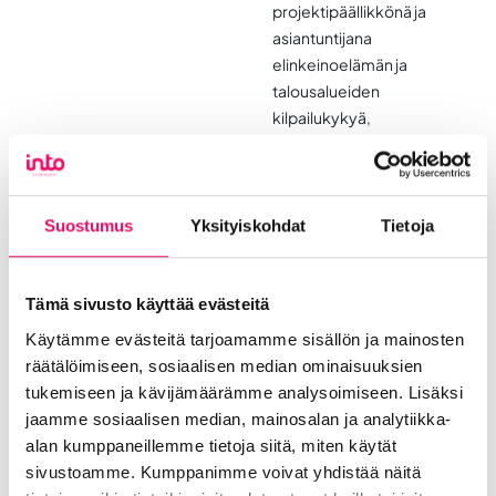
projektipäällikkönä ja
asiantuntijana
elinkeinoelämän ja
talousalueiden
kilpailukykyä,
Riku Huhta
, DI | Destia Oy
liikennejärjestelmää ja
logistiikkaa
käsittelevissä
hankkeissa.
Suostumus
Yksityiskohdat
Tietoja
Viime vuosina hän on
tarkastellut
Tämä sivusto käyttää evästeitä
lentoliikenteen
Käytämme evästeitä tarjoamamme sisällön ja mainosten
huoltovarmuutta,
räätälöimiseen, sosiaalisen median ominaisuuksien
tulevaisuuden
tukemiseen ja kävijämäärämme analysoimiseen. Lisäksi
käyttövoimia sekä
jaamme sosiaalisen median, mainosalan ja analytiikka-
roolia
alan kumppaneillemme tietoja siitä, miten käytät
liikennejärjestelmässä.
sivustoamme. Kumppanimme voivat yhdistää näitä
Hän työskentelee