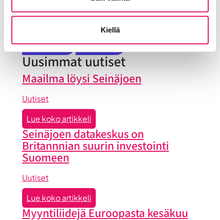
Tallenteet
Tapahtumat
Töihin Seinäjoelle
Toimitilat ja tontit
Uutiset
Vastuullisuus
Kiellä
Yrittäjätarinat
Yrityskaupat
Yritysneuvonta
Yritysrahoitus
Yritysuutiset
Uusimmat uutiset
Maailma löysi Seinäjoen
Uutiset
:
Lue koko artikkeli
Maailma
Seinäjoen datakeskus on
löysi
Britannnian suurin investointi
Seinäjoen
Suomeen
Uutiset
:
Lue koko artikkeli
Seinäjoen
Myyntiliidejä Euroopasta kesäkuu