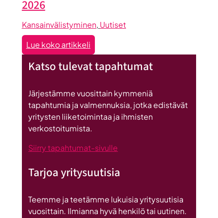
datakeskus
2026
on
Britannnian
Kansainvälistyminen
, 
Uutiset
suurin
:
Lue koko artikkeli
investointi
Myyntiliidejä
Suomeen
Katso tulevat tapahtumat
Euroopasta
kesäkuu
2026
Järjestämme vuosittain kymmeniä
tapahtumia ja valmennuksia, jotka edistävät
yritysten liiketoimintaa ja ihmisten
verkostoitumista.
Siirry tapahtumat-sivulle
Tarjoa yritysuutisia
Teemme ja teetämme lukuisia yritysuutisia
vuosittain. Ilmianna hyvä henkilö tai uutinen.