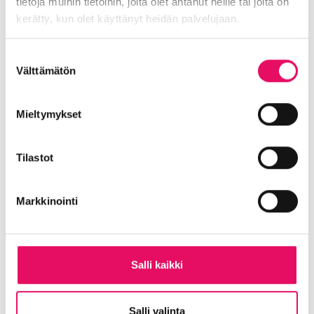
tietoja muihin tietoihin, joita olet antanut heille tai joita on
Destialla Strategisten
kerätty, kun olet käyttänyt heidän palvelujaan.
liikennejärjestelmien
ryhmäpäällikkönä.
Tietosuojaseloste >
Suostumuksen
Välttämätön
valinta
Ilmoittaudu PIAN mukaan alta!
Mieltymykset
Jaa artikkeli
somessa
Tilastot
Siirry Uutiset-sivulle
Uutiskategoriat
Markkinointi
Blogi
Digitalisaatio
Ekosysteemi
Into työpaikkana
Kansainvälistyminen
Liikeidea ja yrityksen perustaminen
Salli kaikki
Liiketoiminnan valmennukset
Sijoittuminen Seinäjoelle
Startup-yrittäjyys
Salli valinta